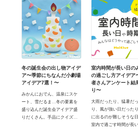
冬の誕生会の出し物アイデ
室内時間が長い日の
ア〜季節にちなんだ小劇場
の過ごし方アイデア
アイデア7選！〜
者さんアンケート結
り〜
みかんにおでん、温泉にスケ
大雨だったり、猛暑だ
ート、雪だるま…冬の要素を
り、風が強い日だった
盛り込んだ誕生会アイデア盛
に出るのが難しそうな
りだくさん。手品にクイズ、
室内で過ごす時間が長
ど