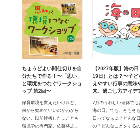
ちょうどよい間仕切りを自
【2027年版】海の日
分たちで作る！〜「思い」
19日）とは？〜子ど
と環境をつなぐワークショ
えやすい行事の意味
ップ 第2回〜
来、過ごし方アイデ
保育環境を変えたいけれど、
7月のうれしい連休でも
何から始めていいのかわから
海の日。でも、そもそ
ない、以前挫折した…こども
日ってなぁに？どんな
環境学の専門家、佐藤将之先
の？どんなことをする