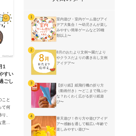
室内遊び・室内ゲーム遊びアイ
デア大集合！〜幼児さんが楽し
みやすい簡単ゲームなど20種
類以上〜
8月のおたより文例〜園だより
やクラスだよりの書き出し文例
アイデア〜
月1
やすい
過ごし
【折り紙】紙飛行機の折り方
（動画付き）〜どこまで飛ぶか
な？わくわく広がる折り紙遊
のこと
び〜
って何
飾り、
寒天遊び！作り方や遊びアイデ
な意味
ア〜感触を通して幅広い年齢で
楽しみやすい遊び〜