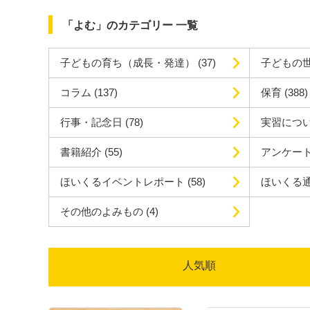
「よむ」のカテゴリー 一覧
子どもの育ち（成長・発達）
(37)
子どもの
コラム
(137)
保育
(388)
行事・記念日
(78)
実習につ
書籍紹介
(55)
アンケー
ほいくるイベントレポート
(58)
ほいくる
その他のよみもの
(4)
人気順