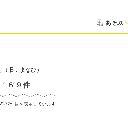
あそぶ
む（旧：まなび）
1,619 件
中49-72件目を表示しています