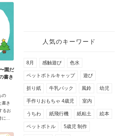
人気のキーワード
8月
感触遊び
色水
例〜園だ
ペットボトルキャップ
遊び
の書き
折り紙
牛乳パック
風鈴
幼児
ちの
手作りおもちゃ 4歳児
室内
た書き
するお
うちわ
紙飛行機
紙粘土
絵本
考にな
ペットボトル
5歳児 制作