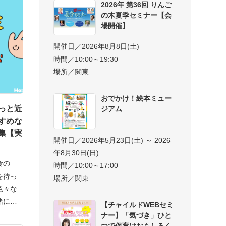
2026年 第36回 りんご
の木夏季セミナー【会
場開催】
開催日／2026年8月8日(土)
時間／10:00～19:30
場所／関東
おでかけ！絵本ミュー
っと近
ジアム
すめな
集【実
開催日／2026年5月23日(土) ～ 2026
年8月30日(日)
食の
時間／10:00～17:00
を待っ
場所／関東
色々な
緒に
【チャイルドWEBセミ
ナー】「気づき」ひと
つで保育はおもしろく