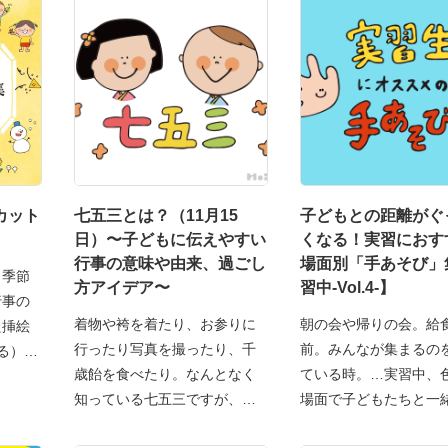
カット
七五三とは？（11月15
子どもとの距離がぐ
日）〜子どもに伝えやすい
くなる！実習におす
行事の意味や由来、過ごし
場面別「手あそび」
、季節
方アイデア〜
習中-Vol.4-】
行事の
着物や袴を着たり、お参りに
朝の会や帰りの会。給
た挿絵
行ったり写真を撮ったり、千
前。みんなが集まるの
くる）に
歳飴を食べたり。なんとなく
ている時。…実習中、
知っている七五三ですが、で
場面で子どもたちと一
「手