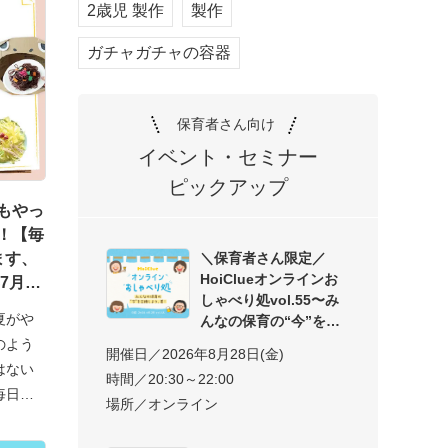
2歳児 製作
製作
ガチャガチャの容器
保育者さん向け
イベント・セミナー
ピックアップ
もやっ
！【毎
＼保育者さん限定／
ます、
HoiClueオンラインお
7月26
しゃべり処vol.55〜み
夏がや
んなの保育の“今”を交
のよう
開催日／2026年8月28日(金)
はない
時間／20:30～22:00
毎日な
場所／オンライン