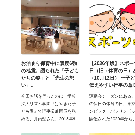
お泊まり保育中に震度6強
【2026年版】スポ
の地震。語られた「子ども
日（旧：体育の日）
たちの姿」と「先生の想
（10月12日） 〜子
い」。
伝えやすい行事の意
来、過ごし方アイデ
今回お話を伺ったのは、学校
運動会シーズンにある
法人リズム学園『はやきた子
の休日の体育の日。東
ども園』で理事長兼園長を務
ンピック・パラリンピ
める、井内聖さん。2018年9
開催された2020年から