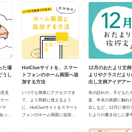
った場
HoiClueサイトを、スマー
12月のおたより文
どうし
トフォンのホーム画面へ追
よりやクラスだより
加する方法
出し文例アイデア〜
の意見
いつでも簡単にアクセスでき
冬の訪れや、子どもた
ンケー
て、より気軽に使えるよう
姿、年末の挨拶に触れ
ーマ
に…HoiClueサイトをスマート
出しなど。12月に発行
があっ
フォンのホーム画面に追加す
たよりの書き出しに参
る
り