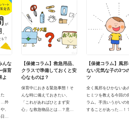
みんな
【保健コラム】救急用品、
【保健コラム】風邪
〜保育
クラスで準備しておくと安
ない元気な子の3つ
果よ
心なものは？
ツ
保育中におきる緊急事態！そ
全く風邪をひかないあ
った
んな時に備えておきたい、
ヒミツを教える今回の
り…外
「これがあればひとまず安
ラム。手洗いうがいの
日や、
心」な救急物品とは…？意外
することがあった…！
い日な
に100