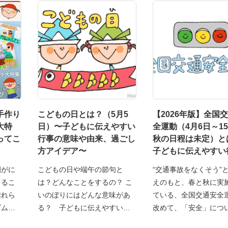
手作り
こどもの日とは？（5月5
【2026年版】全国
大特
日）〜子どもに伝えやすい
全運動（4月6日～1
ってこ
行事の意味や由来、過ごし
秋の日程は未定）と
方アイデア〜
子どもに伝えやすい
意味や由来、過ごし
園がに
こどもの日や端午の節句と
“交通事故をなくそう”
デア〜
くるこ
は？どんなことをするの？ こ
えのもと、春と秋に実
離れら
いのぼりにはどんな意味があ
ている、全国交通安全
ズムが
る？ 子どもに伝えやすい「
改めて、「安全」につ