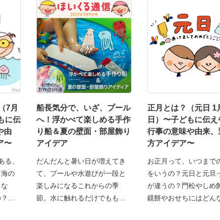
（7月
船長気分で、いざ、プール
正月とは？（元日 1
もに伝
へ！浮かべて楽しめる手作
日）〜子どもに伝え
や由
り船＆夏の壁面・部屋飾り
行事の意味や由来、
ア〜
アイデア
方アイデア〜
ある、
だんだんと暑い日が増えてき
お正月って、いつまで
も海の
て、プールや水遊びが一段と
をいうの？元日と元旦
日な
楽しみになるこれからの季
が違うの？門松やしめ
の？子
節。水に触れるだけでももち
鏡餅やおせちにはどん
ろ