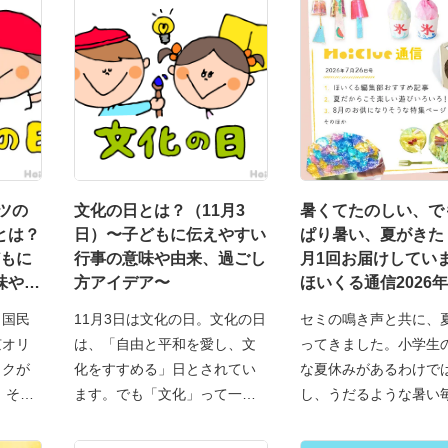
ーツの
文化の日とは？（11月3
暑くてたのしい、で
とは？
日）〜子どもに伝えやすい
ぱり暑い、夏がきた
どもに
行事の意味や由来、過ごし
月1回お届けしてい
味や由
方アイデア〜
ほいくる通信2026年
ア〜
日号】
、国民
11月3日は文化の日。文化の日
セミの鳴き声と共に、
京オリ
は、「自由と平和を愛し、文
ってきました。小学生
ックが
化をすすめる」日とされてい
な夏休みがあるわけで
、その
ます。でも「文化」って一
し、うだるような暑い