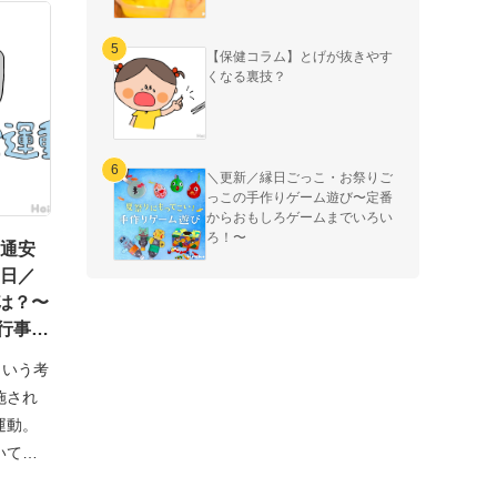
【保健コラム】とげが抜きやす
くなる裏技？
＼更新／縁日ごっこ・お祭りご
っこの手作りゲーム遊び〜定番
からおもしろゲームまでいろい
ろ！〜
交通安
5日／
は？〜
行事の
方アイ
という考
施され
運動。
いて