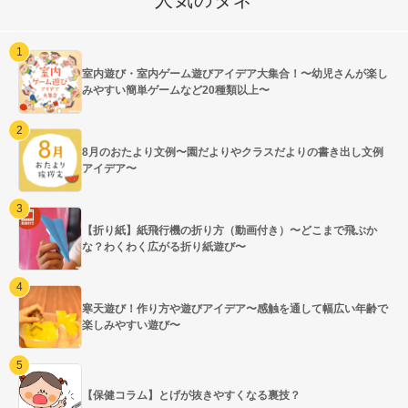
室内遊び・室内ゲーム遊びアイデア大集合！〜幼児さんが楽し
みやすい簡単ゲームなど20種類以上〜
8月のおたより文例〜園だよりやクラスだよりの書き出し文例
アイデア〜
【折り紙】紙飛行機の折り方（動画付き）〜どこまで飛ぶか
な？わくわく広がる折り紙遊び〜
寒天遊び！作り方や遊びアイデア〜感触を通して幅広い年齢で
楽しみやすい遊び〜
【保健コラム】とげが抜きやすくなる裏技？