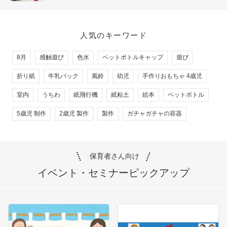
人気のキーワード
8月
感触遊び
色水
ペットボトルキャップ
遊び
折り紙
牛乳パック
風鈴
幼児
手作りおもちゃ 4歳児
室内
うちわ
紙飛行機
紙粘土
絵本
ペットボトル
5歳児 制作
2歳児 製作
製作
ガチャガチャの容器
保育者さん向け
イベント・セミナー
ピックアップ