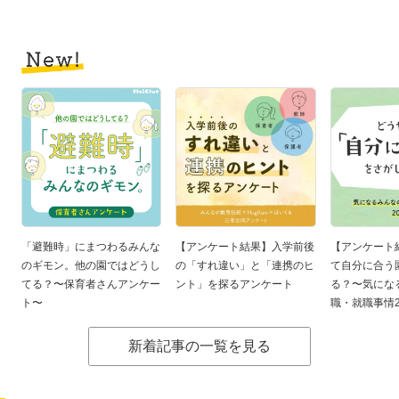
「避難時」にまつわるみんな
【アンケート結果】入学前後
【アンケート
のギモン。他の園ではどうし
の「すれ違い」と「連携のヒ
て自分に合う
てる？〜保育者さんアンケー
ント」を探るアンケート
る？〜気にな
ト〜
職・就職事情2
新着記事の一覧を見る