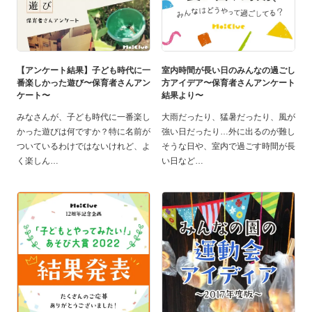
【アンケート結果】子ども時代に一
室内時間が長い日のみんなの過ごし
番楽しかった遊び〜保育者さんアン
方アイデア〜保育者さんアンケート
ケート〜
結果より〜
みなさんが、子ども時代に一番楽し
大雨だったり、猛暑だったり、風が
かった遊びは何ですか？特に名前が
強い日だったり…外に出るのが難し
ついているわけではないけれど、よ
そうな日や、室内で過ごす時間が長
く楽しん
い日など