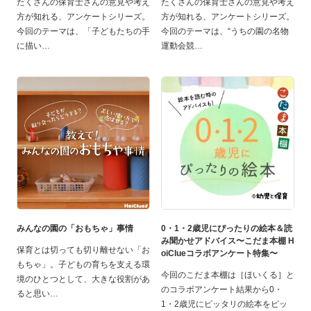
たくさんの保育士さんの意見や考え
たくさんの保育士さんの意見や考え
方が知れる、アンケートシリーズ。
方が知れる、アンケートシリーズ。
今回のテーマは、「子どもたちの手
今回のテーマは、“うちの園の名物
に描い
運動会競
みんなの園の「おもちゃ」事情
0・1・2歳児にぴったりの絵本＆読
み聞かせアドバイス〜こだま本棚 H
保育とは切っても切り離せない「お
oiClueコラボアンケート特集〜
もちゃ」。子どもの育ちを支える環
今回のこだま本棚は［ほいくる］と
境のひとつとして、大きな役割があ
のコラボアンケート結果から0・
ると思い
1・2歳児にピッタリの絵本をピッ