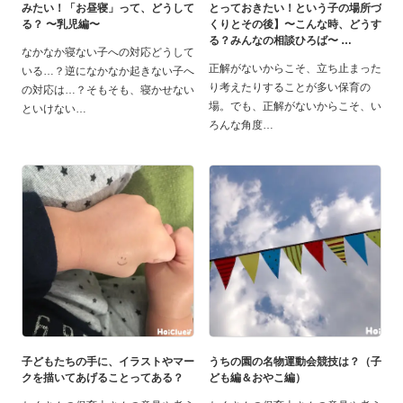
みたい！「お昼寝」って、どうして
とっておきたい！という子の場所づ
る？ 〜乳児編〜
くりとその後】〜こんな時、どうす
る？みんなの相談ひろば〜
なかなか寝ない子への対応どうして
正解がないからこそ、立ち止まった
いる…？逆になかなか起きない子へ
り考えたりすることが多い保育の
の対応は…？そもそも、寝かせない
場。でも、正解がないからこそ、い
といけない
ろんな角度
子どもたちの手に、イラストやマー
うちの園の名物運動会競技は？（子
クを描いてあげることってある？
ども編＆おやこ編）