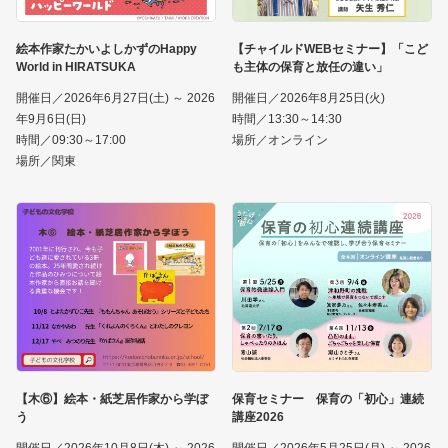
絵本作家たかいよしかずのHappy
【チャイルドWEBセミナー】「こど
World in HIRATSUKA
も主体の保育と放任の違い」
開催日／2026年6月27日(土) ～ 2026
開催日／2026年8月25日(火)
年9月6日(日)
時間／13:30～14:30
時間／09:30～17:00
場所／オンライン
場所／関東
【木⑥】絵本・紙芝居作家から学ぼ
保育セミナー 保育の「初心」連続
う
講座2026