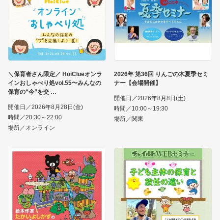
＼保育者さん限定／ HoiClueオンラ
2026年 第36回 りんごの木夏季セミ
インおしゃべり処vol.55〜みんなの
ナー【会場開催】
保育の“今”を交
開催日／2026年8月8日(土)
開催日／2026年8月28日(金)
時間／10:00～19:30
時間／20:30～22:00
場所／関東
場所／オンライン