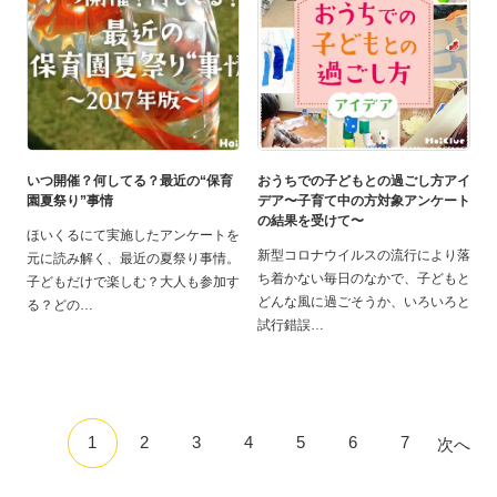
いつ開催？何してる？最近の“保育
おうちでの子どもとの過ごし方アイ
園夏祭り”事情
デア〜子育て中の方対象アンケート
の結果を受けて〜
ほいくるにて実施したアンケートを
新型コロナウイルスの流行により落
元に読み解く、最近の夏祭り事情。
ち着かない毎日のなかで、子どもと
子どもだけで楽しむ？大人も参加す
どんな風に過ごそうか、いろいろと
る？どの
試行錯誤
1
2
3
4
5
6
7
次へ