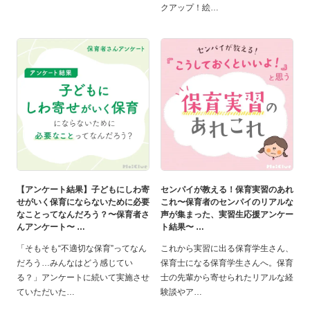
クアップ！絵
【アンケート結果】子どもにしわ寄
センパイが教える！保育実習のあれ
せがいく保育にならないために必要
これ〜保育者のセンパイのリアルな
なことってなんだろう？〜保育者さ
声が集まった、実習生応援アンケー
んアンケート〜
ト結果〜
「そもそも“不適切な保育”ってなん
これから実習に出る保育学生さん、
だろう…みんなはどう感じてい
保育士になる保育学生さんへ。保育
る？」アンケートに続いて実施させ
士の先輩から寄せられたリアルな経
ていただいた
験談やア