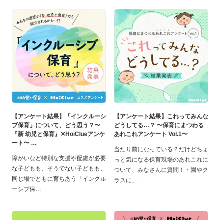
【アンケート結果】「インクルーシ
【アンケート結果】これってみんな
ブ保育」について、どう思う？〜
どうしてる…？ 〜保育にまつわる
『新 幼児と保育』✕HoiClueアンケ
あれこれアンケート Vol.1〜
ート〜
当たり前になっている？だけどちょ
障がいなど特別な支援や配慮が必要
っと気になる保育現場のあれこれに
な子どもも、そうでない子どもも、
ついて、みなさんに質問！・園やク
同じ場でともに育ちあう「インクル
ラスに、
ーシブ保