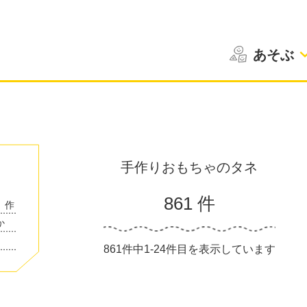
あそぶ
手作りおもちゃのタネ
861 件
。作
か
861件中1-24件目を表示しています