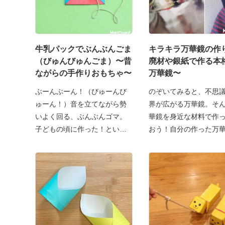
牛乳パックでぶんぶんごま
キラキラ万華鏡の作
（びゅんびゅんごま）〜昔
廃材や銀紙で作る本
ながらの手作りおもちゃ〜
万華鏡〜
ぶーんぶーん！（びゅーんび
のぞいてみると、不思
ゅーん！）音を立てながら勢
界が広がる万華鏡。そ
いよく回る、ぶんぶんゴマ。
華鏡を身近な材料で作
子どもの頃に作った！という
おう！自分の作った万