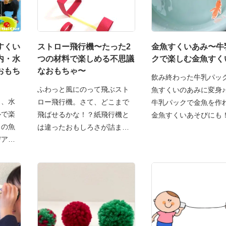
すくい
ストロー飛行機〜たった2
金魚すくいあみ〜牛
内・水
つの材料で楽しめる不思議
クで楽しむ金魚すく
おもち
なおもちゃ〜
飲み終わった牛乳パッ
ふわっと風にのって飛ぶスト
魚すくいのあみに変身
ら、水
ロー飛行機。さて、どこまで
牛乳パックで金魚を作
ルで楽
飛ばせるかな！？紙飛行機と
金魚すくいあそびにも
りの魚
は違ったおもしろさが詰まっ
デアが