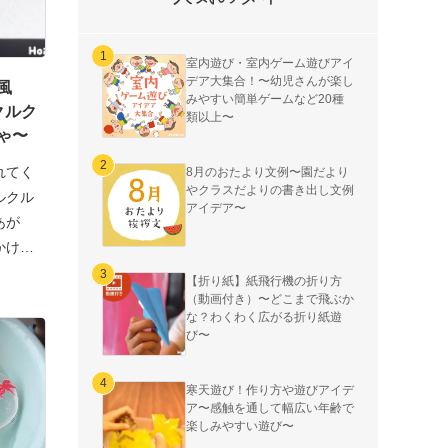
室内遊び・室内ゲーム遊びアイ
デア大集合！〜幼児さんが楽し
風
みやすい簡単ゲームなど20種
クルク
類以上〜
ゃ〜
れてく
8月のおたより文例〜園だより
やクラスだよりの書き出し文例
ルクル
アイデア〜
あが
かけた
【折り紙】紙飛行機の折り方
（動画付き）〜どこまで飛ぶか
な？わくわく広がる折り紙遊
び〜
寒天遊び！作り方や遊びアイデ
ア〜感触を通して幅広い年齢で
楽しみやすい遊び〜