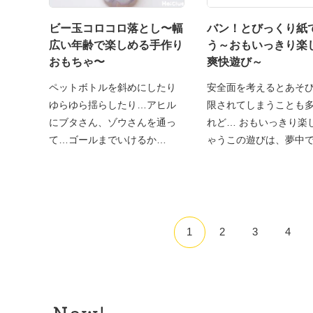
ビー玉コロコロ落とし〜幅
バン！とびっくり紙
広い年齢で楽しめる手作り
う～おもいっきり楽
おもちゃ〜
爽快遊び～
ペットボトルを斜めにしたり
安全面を考えるとあそ
ゆらゆら揺らしたり…アヒル
限されてしまうことも
にブタさん、ゾウさんを通っ
れど… おもいっきり楽
て…ゴールまでいけるか
ゃうこの遊びは、夢中
な！？
1
2
3
4