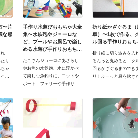
方〜片
手作り水遊びおもちゃ大全
折り紙かざぐるま（
議な感
集〜水鉄砲やジョーロな
車）〜1枚で作る、
ど、プールやお風呂で楽し
ル回る手作りおもち
める水遊び手作りおもち
けれ
折り紙に切り込みを入
ゃ〜
たこさんジョーロにあざらし
いたり
るんっと丸めると…ク
やお魚の水鉄砲、水に浮かべ
れちゃ
回るかざぐるまのでき
て楽しむ魚釣りに、ヨットや
ライム
り！ふーっと息を吹き
ボート、フェリーや手作り船
り