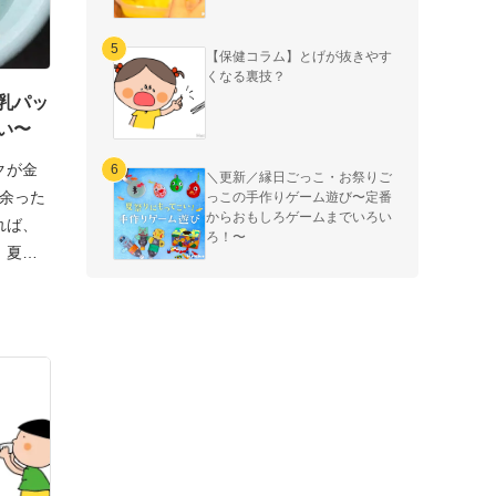
【保健コラム】とげが抜きやす
くなる裏技？
乳パッ
い〜
クが金
＼更新／縁日ごっこ・お祭りご
♪余った
っこの手作りゲーム遊び〜定番
からおもしろゲームまでいろい
れば、
ろ！〜
！夏