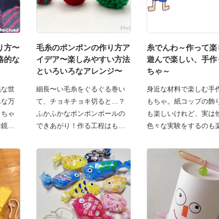
り方〜
毛糸のポンポンの作り方ア
糸でんわ～作って楽
格的な
イデア〜楽しみやすい方法
遊んで楽しい、手作
といろいろなアレンジ〜
ちゃ～
議な世
細長〜い毛糸をぐるぐる巻い
身近な材料で楽しむ手
んな万
て、チョキチョキ切ると…？
もちゃ。紙コップの飾
っちゃ
ふかふかなポンポンボールの
も楽しいけれど、実は
華鏡は
できあがり！作る工程はもち
色々な実験をするのも