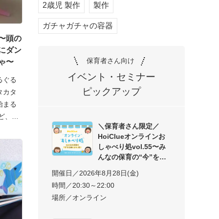
2歳児 製作
製作
ガチャガチャの容器
〜頭の
にダン
保育者さん向け
ゃ〜
イベント・セミナー
るぐる
ピックアップ
タカタ
始まる
ど、ユ
＼保育者さん限定／
HoiClueオンラインお
しゃべり処vol.55〜み
んなの保育の“今”を交
開催日／2026年8月28日(金)
時間／20:30～22:00
場所／オンライン