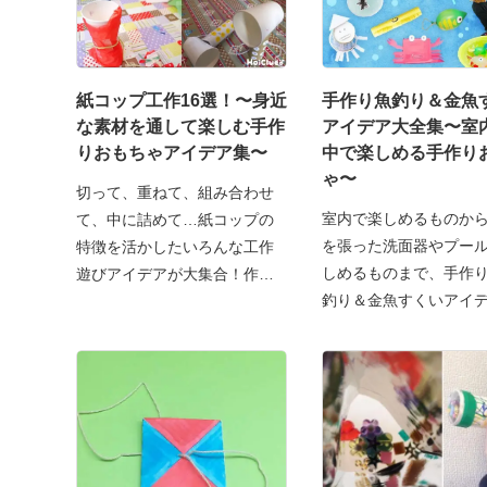
紙コップ工作16選！〜身近
手作り魚釣り＆金魚
な素材を通して楽しむ手作
アイデア大全集〜室
りおもちゃアイデア集〜
中で楽しめる手作り
ゃ〜
切って、重ねて、組み合わせ
室内で楽しめるものか
て、中に詰めて…紙コップの
を張った洗面器やプー
特徴を活かしたいろんな工作
しめるものまで、手作
遊びアイデアが大集合！作っ
釣り＆金魚すくいアイ