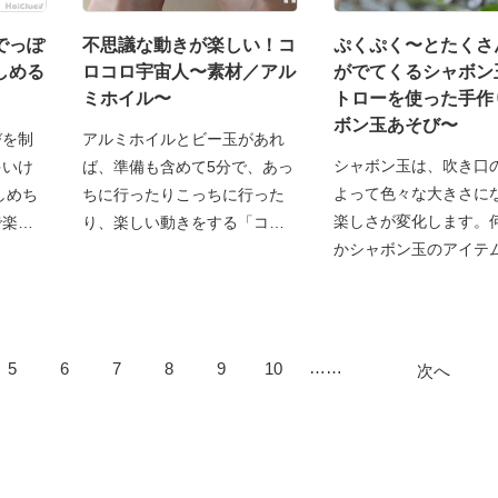
でっぽ
不思議な動きが楽しい！コ
ぷくぷく〜とたくさ
しめる
ロコロ宇宙人〜素材／アル
がでてくるシャボン
ミホイル〜
トローを使った手作
ボン玉あそび〜
びを制
アルミホイルとビー玉があれ
シャボン玉は、吹き口
多いけ
ば、準備も含めて5分で、あっ
よって色々な大きさに
しめち
ちに行ったりこっちに行った
楽しさが変化します。
で楽し
り、楽しい動きをする「コ
かシャボン玉のアイテ
……
5
6
7
8
9
10
次へ