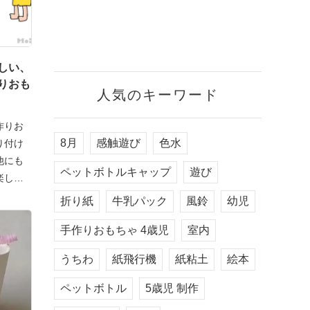
しい、
りおも
人気のキーワード
作りお
8月
感触遊び
色水
り付け
他にも
ペットボトルキャップ
遊び
楽しい
折り紙
牛乳パック
風鈴
幼児
手作りおもちゃ 4歳児
室内
うちわ
紙飛行機
紙粘土
絵本
ペットボトル
5歳児 制作