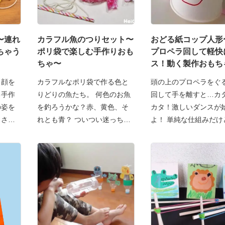
〜連れ
カラフル魚のつりセット〜
おどる紙コップ人形
ちゃう
ポリ袋で楽しむ手作りおも
プロペラ回して軽快
ちゃ〜
ス！動く製作おもち
、顔を
カラフルなポリ袋で作る色と
頭の上のプロペラをぐ
る手作
りどりの魚たち。 何色のお魚
回して手を離すと…カ
の姿を
を釣ろうかな？赤、黄色、そ
カタ！激しいダンスが
しさも
れとも青？ ついつい迷っち
よ！ 単純な仕組みだけ