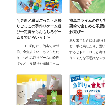
＼更新／縁日ごっこ・お祭
簡単スライムの作り
りごっこの手作りゲーム遊
栗粉で楽しめる不思
び〜定番からおもしろゲー
触遊び〜
ムまでいろいろ！〜
取り出すときには固い
ヨーヨー釣りに、的当てや射
ど…手に乗せたり、置
的、金魚すくいにもぐらたた
するとドロドロっと流
き、つかみ取りゲームに輪投
う？そんな不思議なス
げなど…夏祭りや縁日ごっこ
を