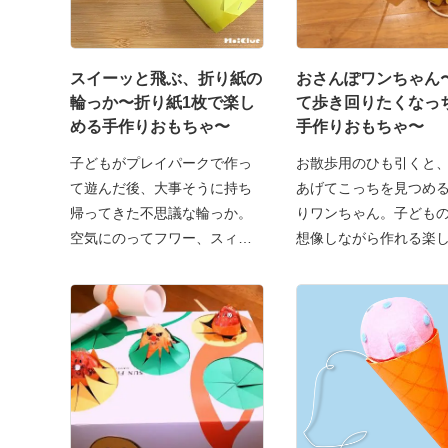
スイーッと飛ぶ、折り紙の
おさんぽワンちゃん
輪っか〜折り紙1枚で楽し
て歩き回りたくなっ
める手作りおもちゃ〜
手作りおもちゃ〜
子どもがプレイパークで作っ
お散歩用のひも引くと
て遊んだ後、大事そうに持ち
あげてこっちを見つめ
帰ってきた不思議な輪っか。
りワンちゃん。子ども
空気にのってフワー、スィー
想像しながら作れる楽