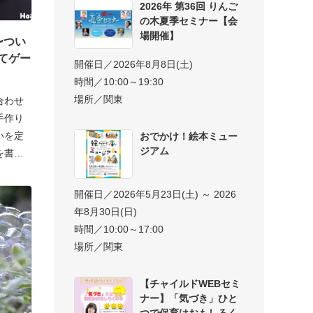
2026年 第36回 りんご
の木夏季セミナー【会
場開催】
〜つい
てゲー
開催日／2026年8月8日(土)
時間／10:00～19:30
場所／関東
合わせ
手作り
いを定
おでかけ！絵本ミュー
ジアム
を書い
開催日／2026年5月23日(土) ～ 2026
年8月30日(日)
時間／10:00～17:00
場所／関東
【チャイルドWEBセミ
ナー】「気づき」ひと
つで保育はおもしろく