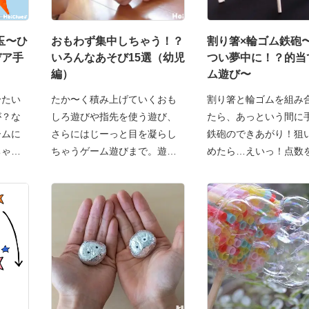
玉〜ひ
おもわず集中しちゃう！？
割り箸×輪ゴム鉄砲
デア手
いろんなあそび15選（幼児
つい夢中に！？的当
編）
ム遊び〜
冷たい
たか〜く積み上げていくおも
割り箸と輪ゴムを組み
が？な
しろ遊びや指先を使う遊び、
たら、あっという間に
ームに
さらにはじーっと目を凝らし
鉄砲のできあがり！狙
ちゃう
ちゃうゲーム遊びまで。遊び
めたら…えいっ！点数