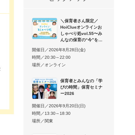
＼保育者さん限定／
HoiClueオンラインお
しゃべり処vol.55〜み
んなの保育の“今”を交
開催日／2026年8月28日(金)
時間／20:30～22:00
場所／オンライン
渋
保育者とみんなの「学
びの時間」保育セミナ
ー2026
開催日／2026年9月20日(日)
時間／13:30～18:30
場所／関東