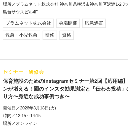
場所／プラムネット株式会社 神奈川県横浜市神奈川区沢渡1-2 J
島台サウスビル4F
プラムネット株式会社
会場開催
応急処置
救急・小児救急
研修
資格
セミナー・研修会
保育施設のためのInstagramセミナー第2回【応用編
ンが増える！園のインスタ効果測定と「伝わる投稿」
り方〜身近な成功事例つき〜
開催日／2026年8月18日(火)
時間／13:15～14:15
場所／オンライン