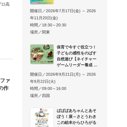
プロ高
開催日／2026年7月17日(金) ～ 2026
年11月20日(金)
時間／18:30～20:30
場所／関東
保育で今すぐ役立つ！
子どもの感性をのばす
自然遊び【ネイチャー
ゲームリーダー養成
開催日／2026年9月21日(月) ～ 2026
】ファ
年9月22日(火)
の作
時間／09:00～16:00
場所／四国
ばばばあちゃんとあそ
ぼう！展～さとうわき
この絵本からひろがる