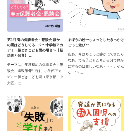
第4回 春の保護者会・懇談会 ほか
まほうの粉〜ちょっとしたきっかけ
の園はどうしてる…？〜小学館アカ
ごっこ遊び〜
デミー勝どきこども園の場合〜【新
ああ、今はちょっと静かにできたら
幼児と保育】
なあ。でも子どもたちが自分で静か
テーマは、年度初めの保護者会・懇
にするのは難しいなあ・・・。そん
談会。連載第4回では、小学館アカ
な、“ち
デミー勝どきこども園（東京都・中
央区）に