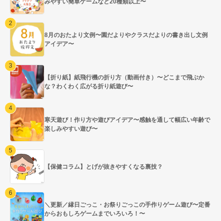
みやすい簡単ゲームなど20種類以上〜
8月のおたより文例〜園だよりやクラスだよりの書き出し文例
アイデア〜
【折り紙】紙飛行機の折り方（動画付き）〜どこまで飛ぶか
な？わくわく広がる折り紙遊び〜
寒天遊び！作り方や遊びアイデア〜感触を通して幅広い年齢で
楽しみやすい遊び〜
【保健コラム】とげが抜きやすくなる裏技？
＼更新／縁日ごっこ・お祭りごっこの手作りゲーム遊び〜定番
からおもしろゲームまでいろいろ！〜