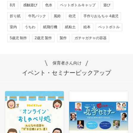
8月
感触遊び
色水
ペットボトルキャップ
遊び
折り紙
牛乳パック
風鈴
幼児
手作りおもちゃ 4歳児
室内
うちわ
紙飛行機
紙粘土
絵本
ペットボトル
5歳児 制作
2歳児 製作
製作
ガチャガチャの容器
保育者さん向け
イベント・セミナー
ピックアップ