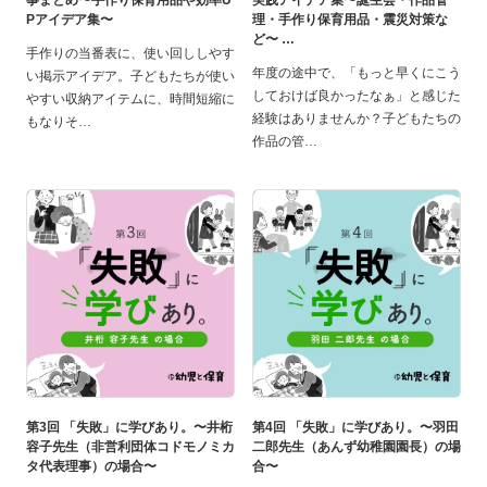
事まとめ〜手作り保育用品や効率U
実践アイデア集〜誕生会・作品管
Pアイデア集〜
理・手作り保育用品・震災対策な
ど〜
手作りの当番表に、使い回ししやす
年度の途中で、「もっと早くにこう
い掲示アイデア。子どもたちが使い
しておけば良かったなぁ」と感じた
やすい収納アイテムに、時間短縮に
経験はありませんか？子どもたちの
もなりそ
作品の管
第3回 「失敗」に学びあり。〜井桁
第4回 「失敗」に学びあり。〜羽田
容子先生（非営利団体コドモノミカ
二郎先生（あんず幼稚園園長）の場
タ代表理事）の場合〜
合〜