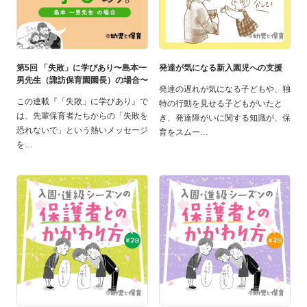
第5回 「失敗」に学びあり〜島本一
発達が気になる新入園児への支援
男先生（諏訪保育園園長）の場合〜
発達の遅れが気になる子どもや、独
この連載『「失敗」に学びあり』で
特の行動を見せる子どもがいたと
は、先輩保育者たちからの「失敗を
き、発達障がいに関する知識が、保
恐れないで」という熱いメッセージ
育をスムー
を