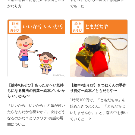
かわり方
でも、だ
【絵本×あそび】あったか〜い気持
【絵本×あそび】きつねくんの手作
ちになる魔法の言葉〜絵本／いいか
り提灯〜絵本／ともだちや〜
ら いいから〜
1時間100円で、「ともだちや」を
「いいから、いいから」と気が付い
始めたきつねくん。 「ともだちは
たらなんだか心穏やかに。次はどう
いりませんか。」と、森の中を歩い
なるのかな？とワクワク♪お話の展
ていくと…？
開につい