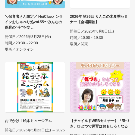
＼保育者さん限定／ HoiClueオンラ
2026年 第36回 りんごの木夏季セミ
インおしゃべり処vol.55〜みんなの
ナー【会場開催】
保育の“今”を交
開催日／2026年8月8日(土)
開催日／2026年8月28日(金)
時間／10:00～19:30
時間／20:30～22:00
場所／関東
場所／オンライン
おでかけ！絵本ミュージアム
【チャイルドWEBセミナー】「気づ
き」ひとつで保育はおもしろくなる
開催日／2026年5月23日(土) ～ 2026