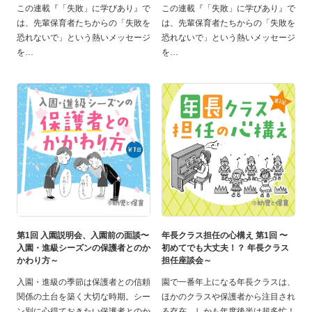
この連載『「失敗」に学びあり』で
この連載『「失敗」に学びあり』で
は、先輩保育者たちからの「失敗を
は、先輩保育者たちからの「失敗を
恐れないで」という熱いメッセージ
恐れないで」という熱いメッセージ
を
を
第1回 入園説明会、入園前の面談〜
年長クラス担任の心構え 第1回 〜
入園・進級シーズンの保護者とのか
初めてでも大丈夫！？ 年長クラス
かわり方～
担任座談会～
入園・進級の季節は保護者との信頼
園で一番年上になる年長クラスは、
関係の土台を築く大切な時期。シー
ほかのクラスや保護者から注目され
ン別に心得ておきたい保護者とのか
る存在。しかも年度後半は超多忙！