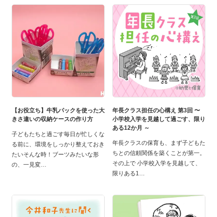
【お役立ち】牛乳パックを使った大
年長クラス担任の心構え 第3回 〜
きさ違いの収納ケースの作り方
小学校入学を見越して過ごす、限り
ある12か月 ～
子どもたちと過ごす毎日が忙しくな
年長クラスの保育も、まず子どもた
る前に、環境をしっかり整えておき
ちとの信頼関係を築くことが第一。
たいそんな時！ブーツみたいな形
その上で 小学校入学を見越して、
の、一見変
限りある1