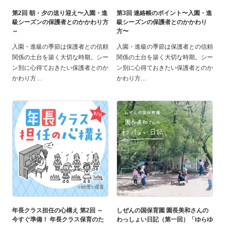
第2回 朝・夕の送り迎え〜入園・進
第3回 連絡帳のポイント〜入園・進
級シーズンの保護者とのかかわり方
級シーズンの保護者とのかかわり
～
方〜
入園・進級の季節は保護者との信頼
入園・進級の季節は保護者との信頼
関係の土台を築く大切な時期。シー
関係の土台を築く大切な時期。シー
ン別に心得ておきたい保護者とのか
ン別に心得ておきたい保護者とのか
かわり方
かわり方
年長クラス担任の心構え 第2回 ～
しぜんの国保育園 園長美和さんの
今すぐ準備！ 年長クラス保育のた
わっしょい日記（第一回）「ゆらゆ