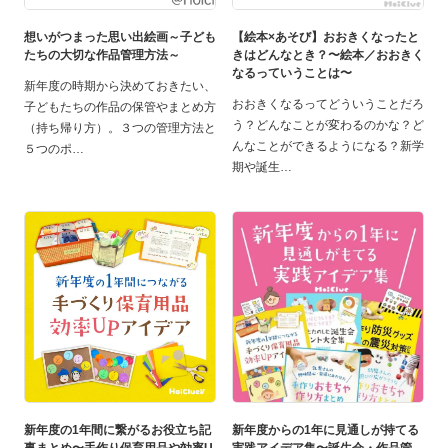
想いがつまった思い出絵画～子ども
【絵本×あそび】おおきくなったと
たちの大切な作品管理方法～
きはどんなとき？〜絵本／おおきく
なるっていうことは〜
新年度の時期から決めておきたい、
おおきくなるってどういうことだろ
子どもたちの作品の保管やまとめ方
う？どんなことが変わるのかな？ど
（持ち帰り方）。３つの管理方法と
んなことができるようになる？新学
５つのポ
期や誕生
新年度の1年間に繋がるお役立ち記
新年度からの1年に見通しが持てる