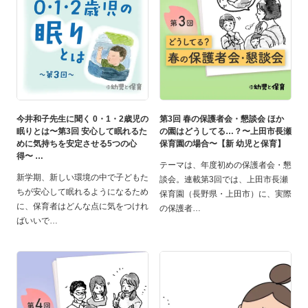
今井和子先生に聞く 0・1・2歳児の
第3回 春の保護者会・懇談会 ほか
眠りとは〜第3回 安心して眠れるた
の園はどうしてる…？〜上田市長瀬
めに気持ちを安定させる5つの心
保育園の場合〜【新 幼児と保育】
得〜
テーマは、年度初めの保護者会・懇
新学期、新しい環境の中で子どもた
談会。連載第3回では、上田市長瀬
ちが安心して眠れるようになるため
保育園（長野県・上田市）に、実際
に、保育者はどんな点に気をつけれ
の保護者
ばいいで