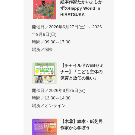
絵本作家たかいよしか
ずのHappy World in
HIRATSUKA
開催日／2026年6月27日(土) ～ 2026
年9月6日(日)
時間／09:30～17:00
場所／関東
【チャイルドWEBセミ
ナー】「こども主体の
保育と放任の違い」
開催日／2026年8月25日(火)
時間／13:30～14:30
場所／オンライン
【木⑥】絵本・紙芝居
作家から学ぼう