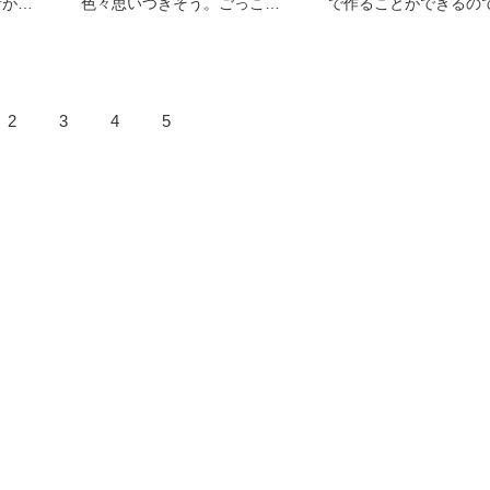
音がし
色々思いつきそう。ごっこ遊
で作ることができるの
びか
2
3
4
5