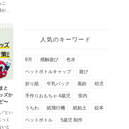
らこ
繋がる
人気のキーワード
8月
感触遊び
色水
ペットボトルキャップ
遊び
折り紙
牛乳パック
風鈴
幼児
まと
ッズか
手作りおもちゃ 4歳児
室内
ど〜
うちわ
紙飛行機
紙粘土
絵本
い”とい
じっく
ペットボトル
5歳児 制作
ないと