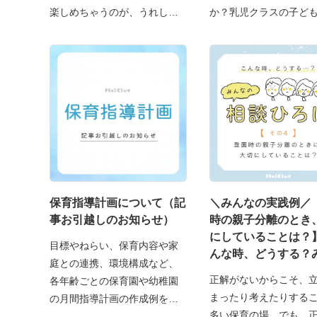
楽しめちゃうのが、うれしい
か？乳児クラスの子ど
と
保育指導計画について（記
＼みんなの実践例／
事お引越しのお知らせ）
時の親子分離のとき
にしていることは？
目標やねらい、保育内容や家
んな時、どうする？
庭との連携、環境構成など、
の相談ひろば〜
正解がないからこそ、
各年齢ごとの保育園や幼稚園
まったり考えたりする
の月間指導計画の作成例を紹
多い保育の場。でも、