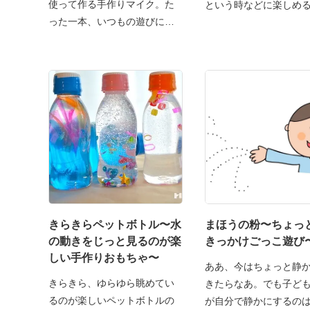
使って作る手作りマイク。た
という時などに楽しめ
った一本、いつもの遊びに仲
きらきらペットボトル〜水
まほうの粉〜ちょっ
の動きをじっと見るのが楽
きっかけごっこ遊び
しい手作りおもちゃ〜
ああ、今はちょっと静
きらきら、ゆらゆら眺めてい
きたらなあ。でも子ど
るのが楽しいペットボトルの
が自分で静かにするの