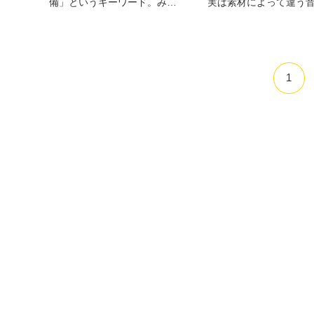
備」というキーワード。みな
実は素材によって違う
1