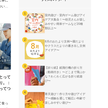
大事に
ついつ
室内遊び・室内ゲーム遊びアイ
デア大集合！〜幼児さんが楽し
みやすい簡単ゲームなど20種
類以上〜
8月のおたより文例〜園だより
やクラスだよりの書き出し文例
アイデア〜
【折り紙】紙飛行機の折り方
（動画付き）〜どこまで飛ぶか
な？わくわく広がる折り紙遊
とって
び〜
り。：
ってつ
寒天遊び！作り方や遊びアイデ
ア〜感触を通して幅広い年齢で
楽しみやすい遊び〜
て食っ