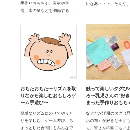
手作りおもちゃ。素材や容
いなあ・・・。そんな、
器、水の量などを調節すると
い
おちたおちた〜リズムを取
触って楽しいタグぴ
りながら楽しむおもしろゲ
ろ〜乳児さんの“好き
ーム手遊び〜
まった手作りおもち
簡単なリズムにのせてやりと
なぜだか洋服のタグ（
りを楽しむ、ゲーム遊び。ち
示の布）が好きな子ど
ょっとした合間にもみんなで
ち。皆さんの園にもい