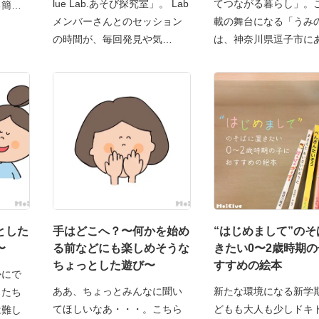
lue Lab.あそび探究室」。 Lab
てつながる暮らし」。
る簡単
メンバーさんとのセッション
載の舞台になる「うみ
の時間が、毎回発見や気
は、神奈川県逗子市に
とした
手はどこへ？〜何かを始め
“はじめまして”のそ
〜
る前などにも楽しめそうな
きたい0〜2歳時期
ちょっとした遊び〜
すすめの絵本
かにで
ああ、ちょっとみんなに聞い
新たな環境になる新学
もたち
てほしいなあ・・・。こちら
どもも大人も少しドキ
は難し