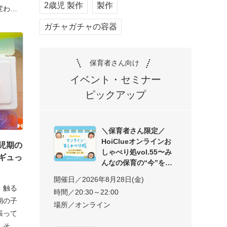
2歳児 製作
製作
変わ
ガチャガチャの容器
保育者さん向け
イベント・セミナー
ピックアップ
＼保育者さん限定／
HoiClueオンラインお
児期の
しゃべり処vol.55〜み
ギュっ
んなの保育の“今”を交
開催日／2026年8月28日(金)
、触る
時間／20:30～22:00
期の子
場所／オンライン
張って
！そん