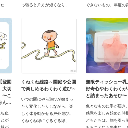
もたち
っ張ると片方が短くなり、ま
できないもの。年度の
【登園
くねくね線路～園庭や公園
無限ティッシュ〜乳
、大切
で楽しめるわくわく遊び～
好奇心やわくわくが
】〜こ
と詰まったあそび〜
いつの間にやら遊びが始まっ
みんな
色々なものに手が届き
たり変化したりしながら、楽
立ち止
感覚を楽しみ始めた時
しく体を動かせる戸外遊び。
ことが
どもたちは、物を引っ
くねくね線にぐるぐる線、カ
正解が
みることにも夢中に…