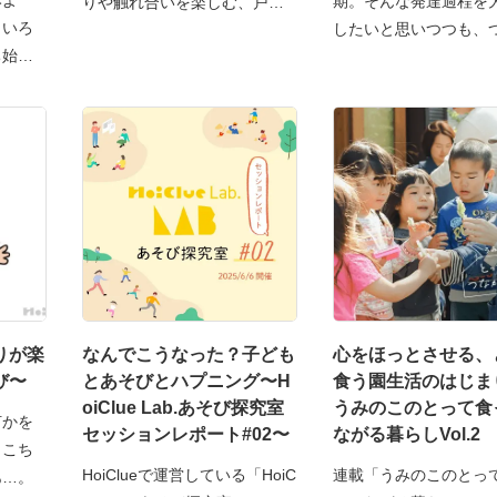
みよ
期。そんな発達過程を
りや触れ合いを楽しむ、戸外
！いろ
したいと思いつつも、
ち始め
りが楽
なんでこうなった？子ども
心をほっとさせる、
び〜
とあそびとハプニング〜H
食う園生活のはじま
oiClue Lab.あそび探究室
うみのこのとって食
何かを
セッションレポート#02〜
ながる暮らしVol.2
とこち
HoiClueで運営している「HoiC
連載「うみのこのとっ
あ…。