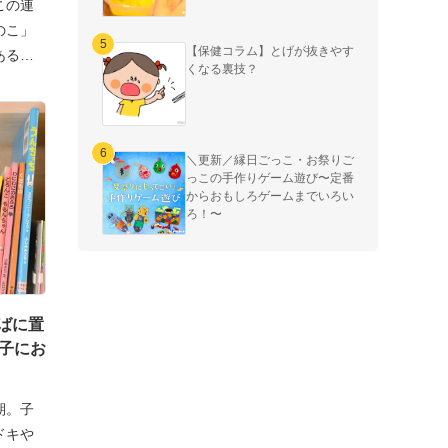
この連
のこ」
【保健コラム】とげが抜きやす
ある認
くなる裏技？
＼更新／縁日ごっこ・お祭りご
っこの手作りゲーム遊び〜定番
からおもしろゲームまでいろい
ろ！〜
ばに置
の子にお
期。子
ドキや