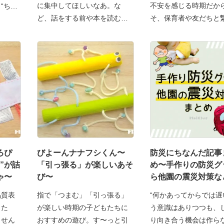
に集中してほしいなあ。な
不安を感じる時期だか
“ち
ど、話をする前や本を読む
そ、保育者や友だちと
前、
き
ろぴ
びよーんナナフシくん〜
防災にちなんだ記事
”が詰
「引っ張る」が楽しいあそ
め〜手作りの防災グ
ゃ〜
び〜
ら他園の震災対策な
品質表
指で「つまむ」「引っ張る」
“何かあってからでは遅
もた
が楽しい時期の子どもたちに
う意識はありつつも、
ません
おすすめの遊び。す〜っと引
り向き合う機会は作ら