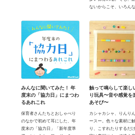
ないからこそ、いろん
みんなに聞いてみた！ 年
触って鳴らして楽し
度末の「協力日」にまつわ
り玩具〜音や感覚を
るあれこれ
あそび〜
保育者さんたちとおしゃべり
カシャカシャ、りんり
のなかで初めて耳にした、年
ースー。色々な素材に
度末の「協力日」「新年度準
り、こすれたりするだ