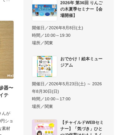
2026年 第36回 りんご
の木夏季セミナー【会
場開催】
開催日／2026年8月8日(土)
時間／10:00～19:30
場所／関東
おでかけ！絵本ミュー
ジアム
開催日／2026年5月23日(土) ～ 2026
診器〜
年8月30日(日)
イテ
時間／10:00～17:00
場所／関東
さんが
0円ショ
【チャイルドWEBセミ
な素材
ナー】「気づき」ひと
つで保育はおもしろく