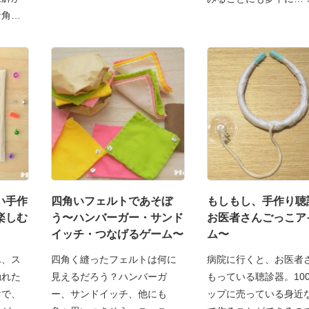
な角度
い手作
四角いフェルトであそぼ
もしもし、手作り聴
楽しむ
う〜ハンバーガー・サンド
お医者さんごっこア
イッチ・つなげるゲーム〜
ム〜
ん、ス
四角く縫ったフェルトは何に
病院に行くと、お医者
触れた
見えるだろう？ハンバーガ
もっている聴診器。10
けで、
ー、サンドイッチ、他にも
ップに売っている身近