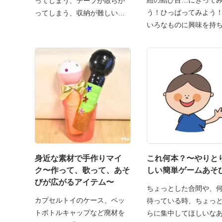
紐の結び目…にぎって
ってしまう、テープが散らか
う！ひっぱってみよう
ってしまう、収納が難しい…
いろなものに興味を持
て
身近な素材で手作りマイ
これ何本？〜やりと
ク〜作って、歌って、あそ
しい簡単ゲームあそ
びが広がるアイテム〜
ちょっとした合間や、
カプセルトイのケース、ペッ
待っている時、ちょっ
トボトルキャップなど廃材を
らに集中してほしいな