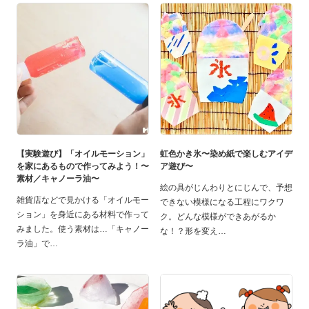
【実験遊び】「オイルモーション」
虹色かき氷〜染め紙で楽しむアイデ
を家にあるもので作ってみよう！〜
ア遊び〜
素材／キャノーラ油〜
絵の具がじんわりとにじんで、予想
雑貨店などで見かける「オイルモー
できない模様になる工程にワクワ
ション」を身近にある材料で作って
ク。どんな模様ができあがるか
みました。使う素材は…「キャノー
な！？形を変え
ラ油」で