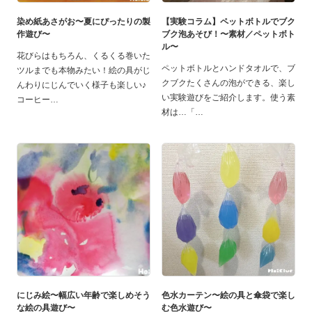
染め紙あさがお〜夏にぴったりの製
【実験コラム】ペットボトルでブク
作遊び〜
ブク泡あそび！〜素材／ペットボト
ル〜
花びらはもちろん、くるくる巻いた
ペットボトルとハンドタオルで、ブ
ツルまでも本物みたい！絵の具がじ
クブクたくさんの泡ができる、楽し
んわりにじんでいく様子も楽しい♪
い実験遊びをご紹介します。使う素
コーヒー
材は…「
にじみ絵〜幅広い年齢で楽しめそう
色水カーテン〜絵の具と傘袋で楽し
な絵の具遊び〜
む色水遊び〜