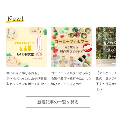
違いの先に感じるおもしろ
コーヒーフィルターから広が
【アンケート
さ〜HoiClue Lab.あそび探究
る製作遊び〜素材を活かした
園の、暑さの
室セッションレポート#10〜
遊びアイデアまとめ〜
工夫〜保育者
ト〜
新着記事の一覧を見る