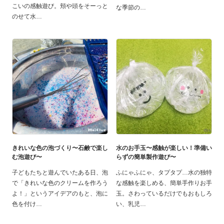
こいの感触遊び。頬や頭をそーっと
な季節の
のせて水
きれいな色の泡づくり〜石鹸で楽し
水のお手玉〜感触が楽しい！準備い
む泡遊び〜
らずの簡単製作遊び〜
子どもたちと遊んでいたある日、泡
ふにゃふにゃ、タプタプ…水の独特
で「きれいな色のクリームを作ろう
な感触を楽しめる、簡単手作りお手
よ！」というアイデアのもと、泡に
玉。さわっているだけでもおもしろ
色を付け
い、乳児