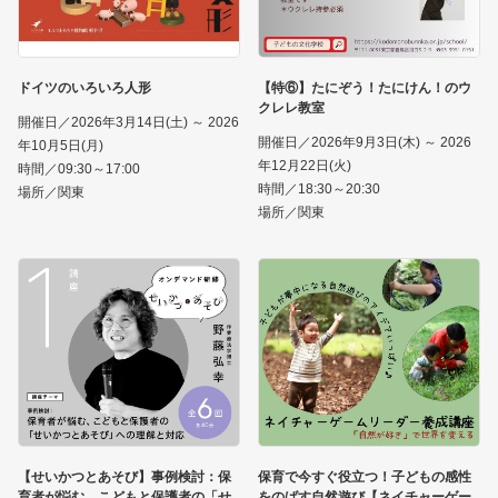
ドイツのいろいろ人形
【特⑥】たにぞう！たにけん！のウ
クレレ教室
開催日／2026年3月14日(土) ～ 2026
開催日／2026年9月3日(木) ～ 2026
年10月5日(月)
年12月22日(火)
時間／09:30～17:00
時間／18:30～20:30
場所／関東
場所／関東
【せいかつとあそび】事例検討：保
保育で今すぐ役立つ！子どもの感性
育者が悩む、こどもと保護者の「せ
をのばす自然遊び【ネイチャーゲー