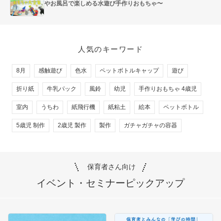
やお風呂で楽しめる水遊び手作りおもちゃ〜
人気のキーワード
8月
感触遊び
色水
ペットボトルキャップ
遊び
折り紙
牛乳パック
風鈴
幼児
手作りおもちゃ 4歳児
室内
うちわ
紙飛行機
紙粘土
絵本
ペットボトル
5歳児 制作
2歳児 製作
製作
ガチャガチャの容器
保育者さん向け
イベント・セミナー
ピックアップ