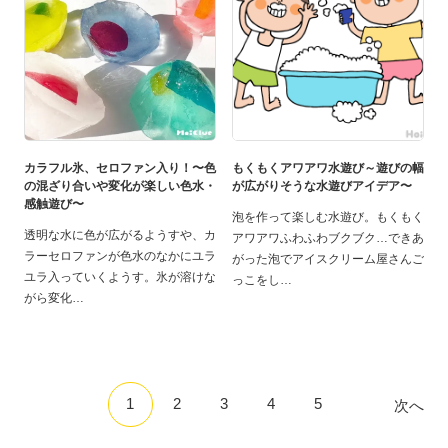
カラフル氷、セロファン入り！〜色
もくもくアワアワ水遊び～遊びの幅
の混ざり合いや変化が楽しい色水・
が広がりそうな水遊びアイデア〜
感触遊び〜
泡を作って楽しむ水遊び。もくもく
透明な水に色が広がるようすや、カ
アワアワふわふわブクブク…できあ
ラーセロファンが色水のなかにユラ
がった泡でアイスクリーム屋さんご
ユラ入っていくようす。氷が溶けな
っこをし
がら変化
1
2
3
4
5
次へ