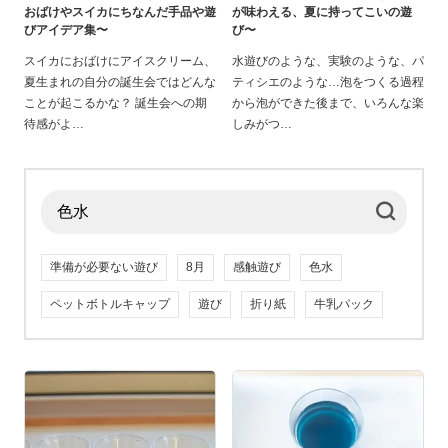
おばけやスイカにちなんだ手品や遊
が味わえる、夏に持ってこいの遊
びアイデア集〜
び〜
スイカにおばけにアイスクリーム、
水遊びのような、実験のような、パ
夏生まれの自分の誕生会ではどんな
ティシエのような…泡をつくる過程
ことが起こるかな？ 誕生会への期
から泡ができた後まで、いろんな楽
待感がよ
しみがつ
準備が必要ない遊び
8月
感触遊び
色水
ペットボトルキャップ
遊び
折り紙
牛乳パック