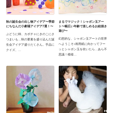
秋の誕生会の出し物アイデア〜季節
まるでマジック！シャボン玉アー
にちなんだ小劇場アイデア7選！〜
ト〜幅広い年齢で楽しめるお絵描き
遊び〜
ぶどうに柿、カボチャにきのこにさ
幻想的な、シャボン玉アートの世界
つまいも…秋の要素を盛り込んだ誕
へようこそ♪画用紙に向かってフー
生会アイデア盛りだくさん。手品に
ッとシャボン玉を吹いたら…あら不
クイズ、
思議！模様