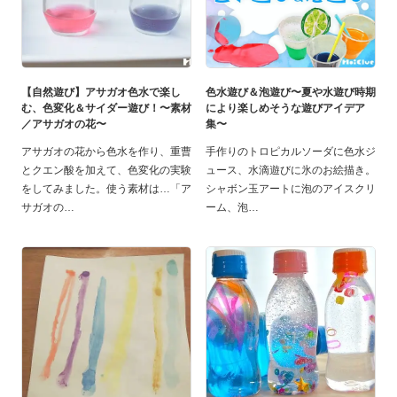
【自然遊び】アサガオ色水で楽し
色水遊び＆泡遊び〜夏や水遊び時期
む、色変化＆サイダー遊び！〜素材
により楽しめそうな遊びアイデア
／アサガオの花〜
集〜
アサガオの花から色水を作り、重曹
手作りのトロピカルソーダに色水ジ
とクエン酸を加えて、色変化の実験
ュース、水滴遊びに氷のお絵描き。
をしてみました。使う素材は…「ア
シャボン玉アートに泡のアイスクリ
サガオの
ーム、泡