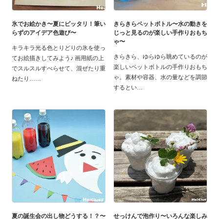
氷でお絵かき〜夏にピッタリ！筆い
きらきらペットボトル〜水の動きを
らずのアイデア色遊び〜
じっと見るのが楽しい手作りおもち
ゃ〜
キラキラ光る色とりどりの氷を使っ
きらきら、ゆらゆら眺めているのが
てお絵描きしてみよう♪ 画用紙の上
楽しいペットボトルの手作りおもち
でスルスルすべらせて、混ぜたり重
ゃ。素材や容器、水の量などを調節
ねたり…
するとい
夏の誕生会の出し物どうする！？〜
せっけんで泡作り〜いろんな楽しみ