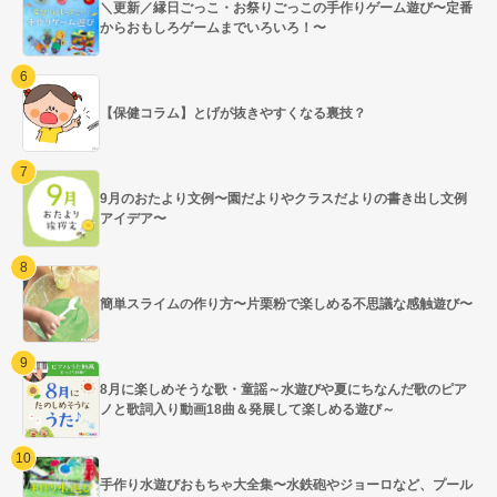
＼更新／縁日ごっこ・お祭りごっこの手作りゲーム遊び〜定番
からおもしろゲームまでいろいろ！〜
【保健コラム】とげが抜きやすくなる裏技？
9月のおたより文例〜園だよりやクラスだよりの書き出し文例
アイデア〜
簡単スライムの作り方〜片栗粉で楽しめる不思議な感触遊び〜
8月に楽しめそうな歌・童謡～水遊びや夏にちなんだ歌のピア
ノと歌詞入り動画18曲＆発展して楽しめる遊び～
手作り水遊びおもちゃ大全集〜水鉄砲やジョーロなど、プール