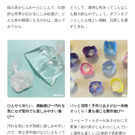
絵の具がじんわ〜りにじんで、幻想
どうして、透明な色水ってこんなに
的な世界が広がるにじみ絵遊び。ど
も魅力的なのでしょう。タプンタプ
んな色や模様になるのかは、遊んで
ンとした心地よい感触、日差しを通
みてから
すときれ
ひんやり冷たい、感触遊び〜汚れを
パッと花咲く手作りあさがお〜本物
気にせず室内でも楽しみやすい遊
そっくり！夏を感じる製作遊び〜
び〜
コーヒーフィルターがあさがおに大
汚れを気にせず気軽に楽しみやすい
変身！絵の具がじんわりにじんでい
ので、急な室内遊びなどにももって
く過程も楽しい♪立体的で色彩豊か