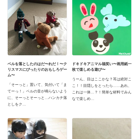
ベルを落としたのはだ〜れだ！〜ク
ドキドキアニマル福笑い〜画用紙一
リスマスにぴったりのおもしろゲー
枚で楽しめる遊び〜
ム〜
うーん、目はここかな？耳は絶対こ
「そーっと」置いて、気付いて「ま
こ！！目隠しをとったら……あれ、
てーっ！」ベルの音が鳴らないよう
これは一体…？！簡単な材料でみん
に、そーっとそーっと…ハンカチ落
なで楽しめ
としをク