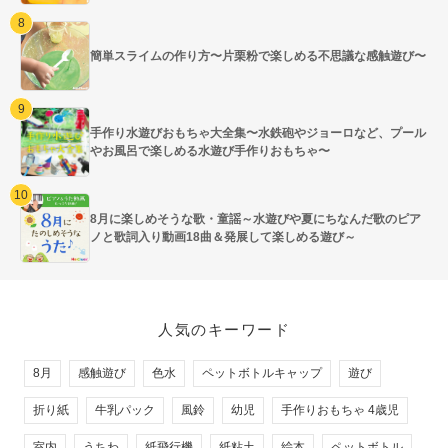
簡単スライムの作り方〜片栗粉で楽しめる不思議な感触遊び〜
手作り水遊びおもちゃ大全集〜水鉄砲やジョーロなど、プール
やお風呂で楽しめる水遊び手作りおもちゃ〜
8月に楽しめそうな歌・童謡～水遊びや夏にちなんだ歌のピア
ノと歌詞入り動画18曲＆発展して楽しめる遊び～
人気のキーワード
8月
感触遊び
色水
ペットボトルキャップ
遊び
折り紙
牛乳パック
風鈴
幼児
手作りおもちゃ 4歳児
室内
うちわ
紙飛行機
紙粘土
絵本
ペットボトル