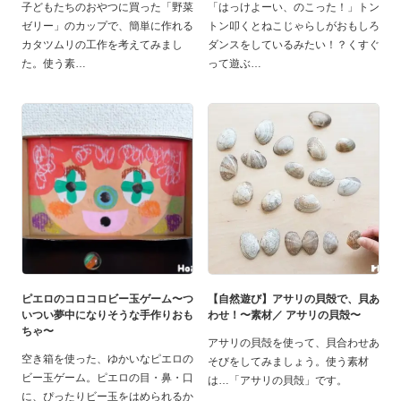
子どもたちのおやつに買った「野菜
「はっけよーい、のこった！」トン
ゼリー」のカップで、簡単に作れる
トン叩くとねこじゃらしがおもしろ
カタツムリの工作を考えてみまし
ダンスをしているみたい！？くすぐ
た。使う素
って遊ぶ
ピエロのコロコロビー玉ゲーム〜つ
【自然遊び】アサリの貝殻で、貝あ
いつい夢中になりそうな手作りおも
わせ！〜素材／ アサリの貝殻〜
ちゃ〜
アサリの貝殻を使って、貝合わせあ
空き箱を使った、ゆかいなピエロの
そびをしてみましょう。使う素材
ビー玉ゲーム。ピエロの目・鼻・口
は…「アサリの貝殻」です。
に、ぴったりビー玉をはめられるか