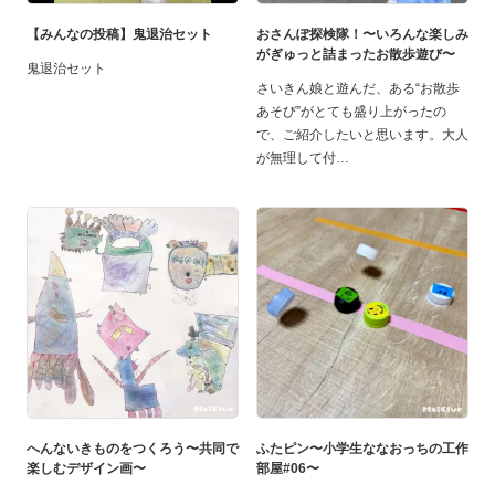
【みんなの投稿】鬼退治セット
おさんぽ探検隊！〜いろんな楽しみ
がぎゅっと詰まったお散歩遊び〜
鬼退治セット
さいきん娘と遊んだ、ある“お散歩
あそび”がとても盛り上がったの
で、ご紹介したいと思います。大人
が無理して付
へんないきものをつくろう〜共同で
ふたピン〜小学生ななおっちの工作
楽しむデザイン画〜
部屋#06〜