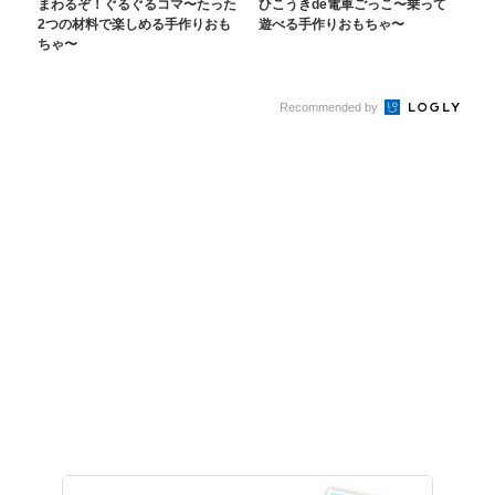
まわるぞ！ぐるぐるコマ〜たった
ひこうきde電車ごっこ〜乗って
2つの材料で楽しめる手作りおも
遊べる手作りおもちゃ〜
ちゃ〜
Recommended by