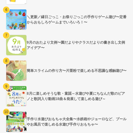
＼更新／縁日ごっこ・お祭りごっこの手作りゲーム遊び〜定番
からおもしろゲームまでいろいろ！〜
9月のおたより文例〜園だよりやクラスだよりの書き出し文例
アイデア〜
簡単スライムの作り方〜片栗粉で楽しめる不思議な感触遊び〜
8月に楽しめそうな歌・童謡～水遊びや夏にちなんだ歌のピア
ノと歌詞入り動画18曲＆発展して楽しめる遊び～
手作り水遊びおもちゃ大全集〜水鉄砲やジョーロなど、プール
やお風呂で楽しめる水遊び手作りおもちゃ〜