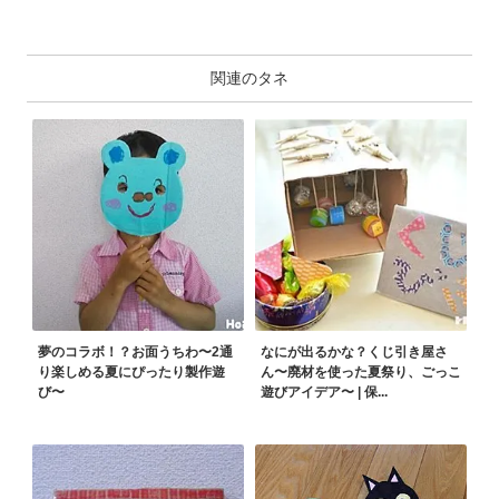
関連のタネ
夢のコラボ！？お面うちわ〜2通
なにが出るかな？くじ引き屋さ
り楽しめる夏にぴったり製作遊
ん〜廃材を使った夏祭り、ごっこ
び〜
遊びアイデア〜 | 保...