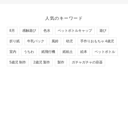
人気のキーワード
8月
感触遊び
色水
ペットボトルキャップ
遊び
折り紙
牛乳パック
風鈴
幼児
手作りおもちゃ 4歳児
室内
うちわ
紙飛行機
紙粘土
絵本
ペットボトル
5歳児 制作
2歳児 製作
製作
ガチャガチャの容器