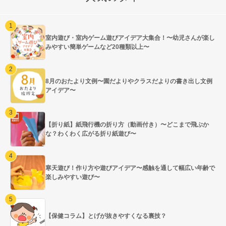
室内遊び・室内ゲーム遊びアイデア大集合！〜幼児さんが楽し
みやすい簡単ゲームなど20種類以上〜
8月のおたより文例〜園だよりやクラスだよりの書き出し文例
アイデア〜
【折り紙】紙飛行機の折り方（動画付き）〜どこまで飛ぶか
な？わくわく広がる折り紙遊び〜
寒天遊び！作り方や遊びアイデア〜感触を通して幅広い年齢で
楽しみやすい遊び〜
【保健コラム】とげが抜きやすくなる裏技？