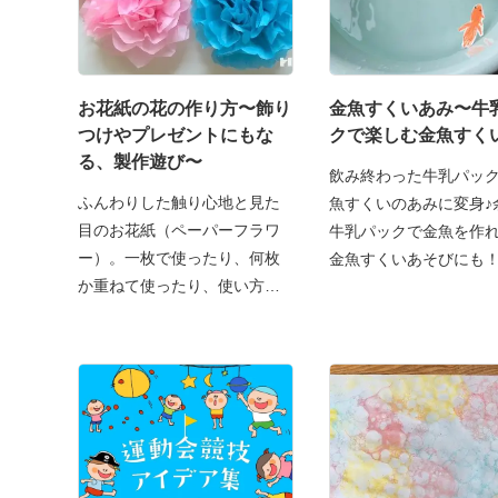
お花紙の花の作り方〜飾り
金魚すくいあみ〜牛
つけやプレゼントにもな
クで楽しむ金魚すく
る、製作遊び〜
飲み終わった牛乳パッ
ふんわりした触り心地と見た
魚すくいのあみに変身♪
目のお花紙（ペーパーフラワ
牛乳パックで金魚を作
ー）。一枚で使ったり、何枚
金魚すくいあそびにも
か重ねて使ったり、使い方次