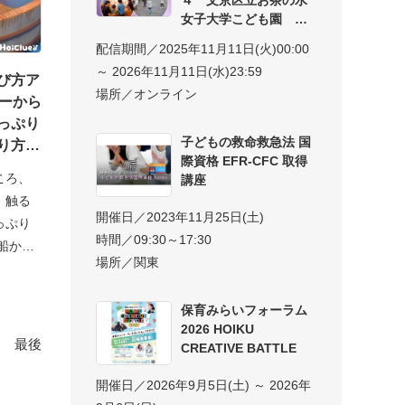
女子大学こども園 子
配信期間／2025年11月11日(火)00:00
～ 2026年11月11日(水)23:59
び方ア
場所／オンライン
ヨーから
っぷり
子どもの救命救急法 国
り方と
際資格 EFR-CFC 取得
ころ、
講座
、触る
開催日／2023年11月25日(土)
っぷり
時間／09:30～17:30
船から
場所／関東
保育みらいフォーラム
2026 HOIKU
最後
CREATIVE BATTLE
開催日／2026年9月5日(土) ～ 2026年