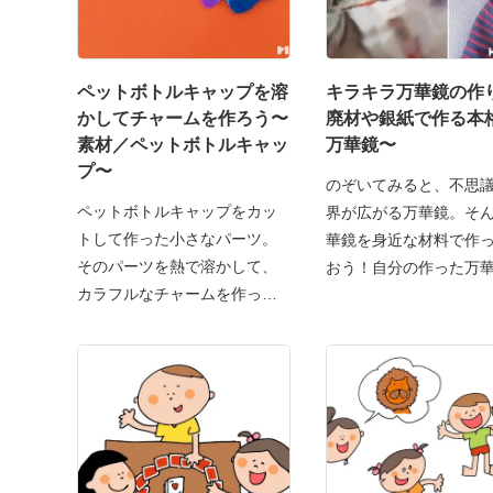
ペットボトルキャップを溶
キラキラ万華鏡の作
かしてチャームを作ろう〜
廃材や銀紙で作る本
素材／ペットボトルキャッ
万華鏡〜
プ〜
のぞいてみると、不思
ペットボトルキャップをカッ
界が広がる万華鏡。そ
トして作った小さなパーツ。
華鏡を身近な材料で作
そのパーツを熱で溶かして、
おう！自分の作った万
カラフルなチャームを作って