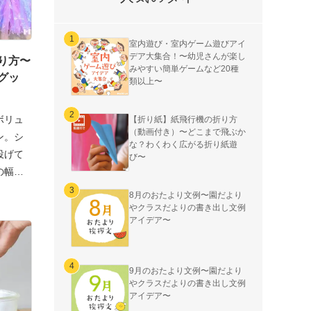
室内遊び・室内ゲーム遊びアイ
デア大集合！〜幼児さんが楽し
り方〜
みやすい簡単ゲームなど20種
グッ
類以上〜
ボリュ
【折り紙】紙飛行機の折り方
（動画付き）〜どこまで飛ぶか
ン。シ
な？わくわく広がる折り紙遊
投げて
び〜
の幅も
8月のおたより文例〜園だより
やクラスだよりの書き出し文例
アイデア〜
9月のおたより文例〜園だより
やクラスだよりの書き出し文例
アイデア〜