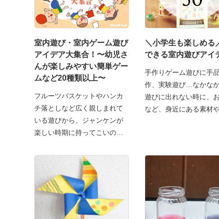
室内遊び・室内ゲーム遊び
＼小学生も楽しめる
アイデア大集合！〜幼児さ
できる室内遊びアイデ
んが楽しみやすい簡単ゲー
手作りゲーム遊びに手
ムなど20種類以上〜
作、実験遊び…なかな
フルーツバスケットやハンカ
遊びに出れない時に、
チ落としなど広く親しまれて
など、身近にある素材
いる遊びから、ジャンケンが
楽しい時期に持ってこいの遊