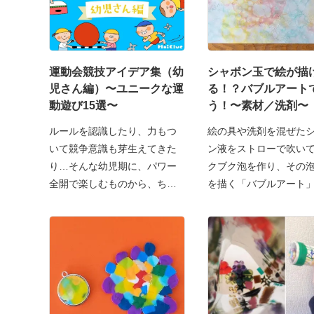
運動会競技アイデア集（幼
シャボン玉で絵が描
児さん編）〜ユニークな運
る！？バブルアート
動遊び15選〜
う！〜素材／洗剤〜
ルールを認識したり、力もつ
絵の具や洗剤を混ぜた
いて競争意識も芽生えてきた
ン液をストローで吹い
り…そんな幼児期に、パワー
クブク泡を作り、その
全開で楽しむものから、ちょ
を描く「バブルアート