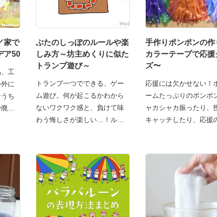
／家で
ぶたのしっぽのルールや楽
手作りポンポンの作
ア50
しみ方～坊主めくりに似た
カラーテープで応援
トランプ遊び～
ズ〜
品、工
トランプ一つでできる、ゲー
応援には欠かせない！
か外に
ム遊び。何が起こるかわから
ームたっぷりのポンポ
おうち
ないワクワク感と、負けて味
ャカシャカ振ったり、
や廃材
わう悔しさが楽しい…！ルー
キャッチしたり、応援