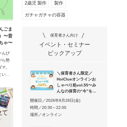
2歳児 製作
製作
ガチャガチャの容器
んごま
保育者さん向け
）〜昔
ちゃ〜
イベント・セミナー
ピックアップ
ーんび
がら勢
ゴマ。
＼保育者さん限定／
という
HoiClueオンラインお
しゃべり処vol.55〜み
んなの保育の“今”を交
開催日／2026年8月28日(金)
時間／20:30～22:00
場所／オンライン