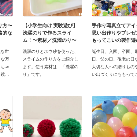
り方〜
【小学生向け 実験遊び】
手作り写真立てアイ
格的な
洗濯のりで作るスライ
思い出作りやプレゼ
ム！〜素材／洗濯のり〜
もってこいの製作遊
議な世
洗濯のりとホウ砂を使った、
誕生日、入園、卒園、
んな万
スライムの作り方をご紹介し
日、父の日、敬老の日
っちゃ
ます。使う素材は…「洗濯の
大切な人への贈りもの
華鏡は
り」です。
い出づくりにももって
手