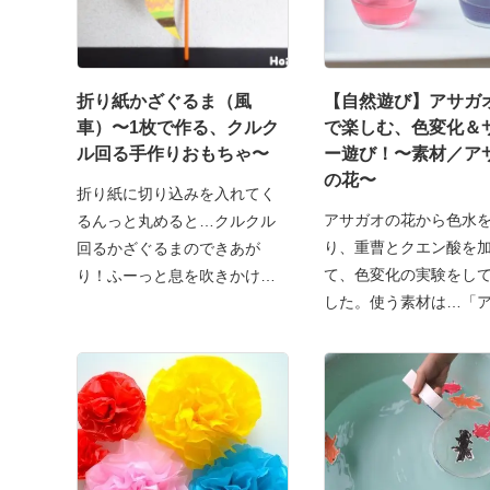
折り紙かざぐるま（風
【自然遊び】アサガ
車）〜1枚で作る、クルク
で楽しむ、色変化＆
ル回る手作りおもちゃ〜
ー遊び！〜素材／ア
の花〜
折り紙に切り込みを入れてく
アサガオの花から色水
るんっと丸めると…クルクル
り、重曹とクエン酸を
回るかざぐるまのできあが
て、色変化の実験をし
り！ふーっと息を吹きかけた
した。使う素材は…「
り
オの