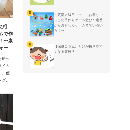
＼更新／縁日ごっこ・お祭りご
っこの手作りゲーム遊び〜定番
からおもしろゲームまでいろい
遊び】
ろ！〜
ムで作
！〜素
【保健コラム】とげが抜きやす
ォー
くなる裏技？
を使っ
ライム
す。使
ングフ