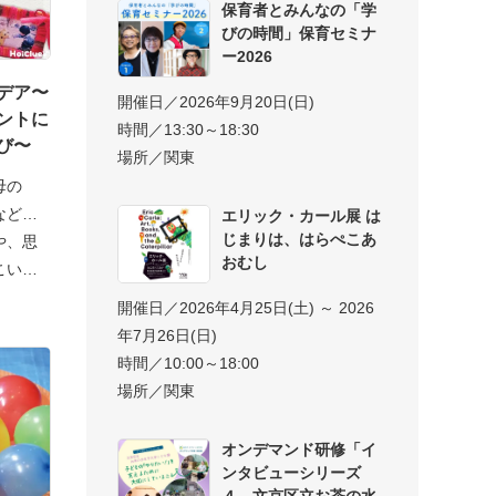
保育者とみんなの「学
びの時間」保育セミナ
ー2026
デア〜
開催日／2026年9月20日(日)
ントに
時間／13:30～18:30
び〜
場所／関東
母の
など…
エリック・カール展 は
じまりは、はらぺこあ
や、思
おむし
こいの
開催日／2026年4月25日(土) ～ 2026
年7月26日(日)
時間／10:00～18:00
場所／関東
オンデマンド研修「イ
ンタビューシリーズ
４ 文京区立お茶の水