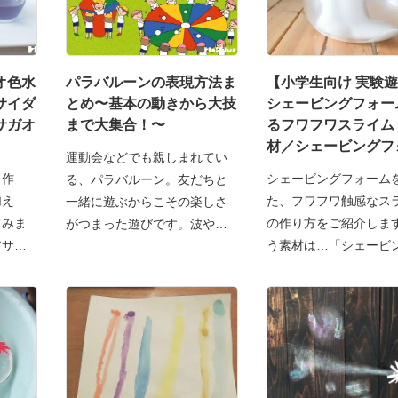
オ色水
パラバルーンの表現方法ま
【小学生向け 実験
サイダ
とめ〜基本の動きから大技
シェービングフォー
サガオ
まで大集合！〜
るフワフワスライム
材／シェービングフ
運動会などでも親しまれてい
ム〜
を作
シェービングフォーム
る、パラバルーン。友だちと
加え
た、フワフワ触感なス
一緒に遊ぶからこその楽しさ
てみま
の作り方をご紹介しま
がつまった遊びです。波や行
アサガ
う素材は…「シェービ