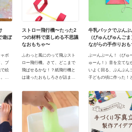
け
ストロー飛行機〜たった2
牛乳パックでぶんぶ
で遊ぼ
つの材料で楽しめる不思議
（びゅんびゅんごま
なおもちゃ〜
ながらの手作りおも
シャボ
ふわっと風にのって飛ぶスト
ぶーんぶーん！（びゅ
て、ブ
ロー飛行機。さて、どこまで
ゅーん！）音を立てな
泡で絵
飛ばせるかな！？紙飛行機と
いよく回る、ぶんぶん
」。カ
は違ったおもしろさが詰まっ
子どもの頃に作った！