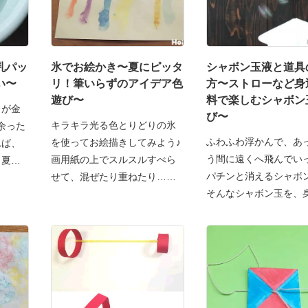
乳パッ
氷でお絵かき〜夏にピッタ
シャボン玉液と道具
い〜
リ！筆いらずのアイデア色
方〜ストローなど身
遊び〜
料で楽しむシャボン
クが金
び〜
キラキラ光る色とりどりの氷
余った
ふわふわ浮かんで、あ
を使ってお絵描きしてみよう♪
れば、
う間に遠くへ飛んでい
画用紙の上でスルスルすべら
！夏
パチンと消えるシャボ
せて、混ぜたり重ねたり…
そんなシャボン玉を、