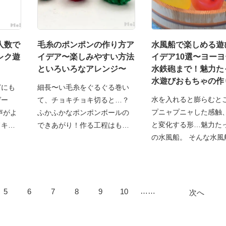
人数で
毛糸のポンポンの作り方ア
水風船で楽しめる遊
レク遊
イデア〜楽しみやすい方法
イデア10選〜ヨー
といろいろなアレンジ〜
水鉄砲まで！魅力た
水遊びおもちゃの作
どにも
細長〜い毛糸をぐるぐる巻い
遊び方〜
水を入れると膨らむと
ゲー
て、チョキチョキ切ると…？
プニャプニャした感触
声がよ
ふかふかなポンポンボールの
と変化する形…魅力た
ドキド
できあがり！作る工程はもち
の水風船。 そんな水風
……
5
6
7
8
9
10
次へ