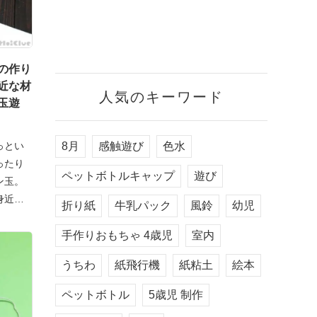
の作り
近な材
人気のキーワード
玉遊
8月
感触遊び
色水
っとい
ったり
ペットボトルキャップ
遊び
ン玉。
身近に
折り紙
牛乳パック
風鈴
幼児
手作りおもちゃ 4歳児
室内
うちわ
紙飛行機
紙粘土
絵本
ペットボトル
5歳児 制作