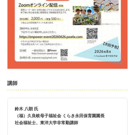
講師
鈴木 八朗 氏
（福）久良岐母子福祉会 くらき永田保育園園長
社会福祉士、東洋大学非常勤講師