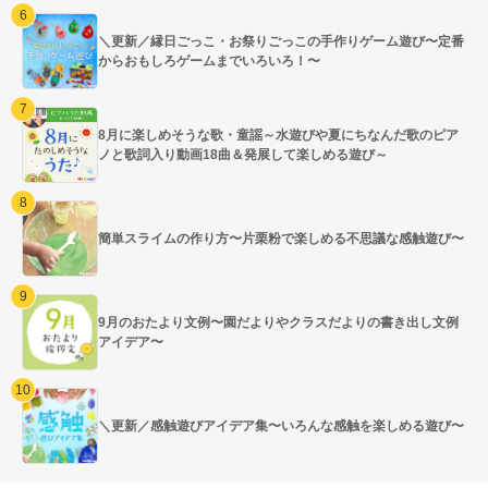
＼更新／縁日ごっこ・お祭りごっこの手作りゲーム遊び〜定番
からおもしろゲームまでいろいろ！〜
8月に楽しめそうな歌・童謡～水遊びや夏にちなんだ歌のピア
ノと歌詞入り動画18曲＆発展して楽しめる遊び～
簡単スライムの作り方〜片栗粉で楽しめる不思議な感触遊び〜
9月のおたより文例〜園だよりやクラスだよりの書き出し文例
アイデア〜
＼更新／感触遊びアイデア集〜いろんな感触を楽しめる遊び〜