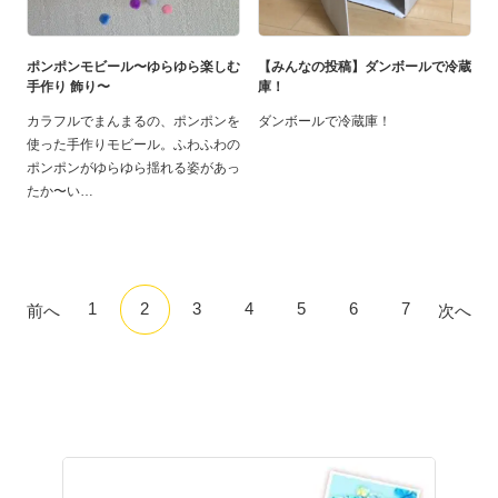
ポンポンモビール〜ゆらゆら楽しむ
【みんなの投稿】ダンボールで冷蔵
手作り 飾り〜
庫！
カラフルでまんまるの、ポンポンを
ダンボールで冷蔵庫！
使った手作りモビール。ふわふわの
ポンポンがゆらゆら揺れる姿があっ
たか〜い
1
2
3
4
5
6
7
前へ
次へ