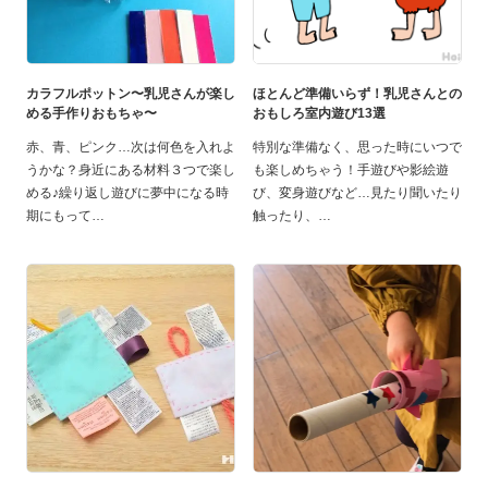
カラフルポットン〜乳児さんが楽し
ほとんど準備いらず！乳児さんとの
める手作りおもちゃ〜
おもしろ室内遊び13選
赤、青、ピンク…次は何色を入れよ
特別な準備なく、思った時にいつで
うかな？身近にある材料３つで楽し
も楽しめちゃう！手遊びや影絵遊
める♪繰り返し遊びに夢中になる時
び、変身遊びなど…見たり聞いたり
期にもって
触ったり、