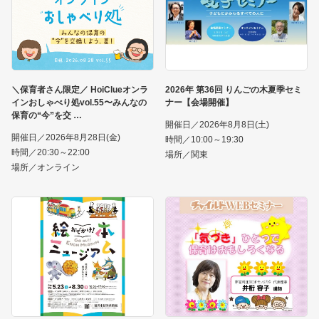
＼保育者さん限定／ HoiClueオンラ
2026年 第36回 りんごの木夏季セミ
インおしゃべり処vol.55〜みんなの
ナー【会場開催】
保育の“今”を交
開催日／2026年8月8日(土)
開催日／2026年8月28日(金)
時間／10:00～19:30
時間／20:30～22:00
場所／関東
場所／オンライン