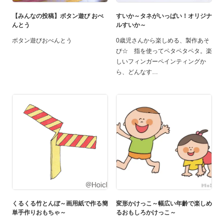
【みんなの投稿】ボタン遊び おべ
すいか～タネがいっぱい！オリジナ
んとう
ルすいか～
ボタン遊びおべんとう
0歳児さんから楽しめる、製作あそ
び☆ 指を使ってペタペタペタ。楽
しいフィンガーペインティングか
ら、どんなす
くるくる竹とんぼ～画用紙で作る簡
変形かけっこ～幅広い年齡で楽しめ
単手作りおもちゃ～
るおもしろかけっこ～