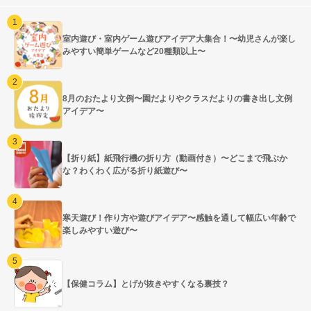
室内遊び・室内ゲーム遊びアイデア大集合！〜幼児さんが楽し
みやすい簡単ゲームなど20種類以上〜
8月のおたより文例〜園だよりやクラスだよりの書き出し文例
アイデア〜
【折り紙】紙飛行機の折り方（動画付き）〜どこまで飛ぶか
な？わくわく広がる折り紙遊び〜
寒天遊び！作り方や遊びアイデア〜感触を通して幅広い年齢で
楽しみやすい遊び〜
【保健コラム】とげが抜きやすくなる裏技？