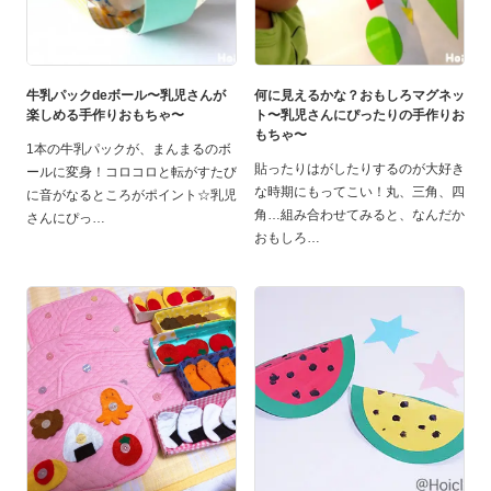
牛乳パックdeボール〜乳児さんが
何に見えるかな？おもしろマグネッ
楽しめる手作りおもちゃ〜
ト〜乳児さんにぴったりの手作りお
もちゃ〜
1本の牛乳パックが、まんまるのボ
貼ったりはがしたりするのが大好き
ールに変身！コロコロと転がすたび
な時期にもってこい！丸、三角、四
に音がなるところがポイント☆乳児
角…組み合わせてみると、なんだか
さんにぴっ
おもしろ