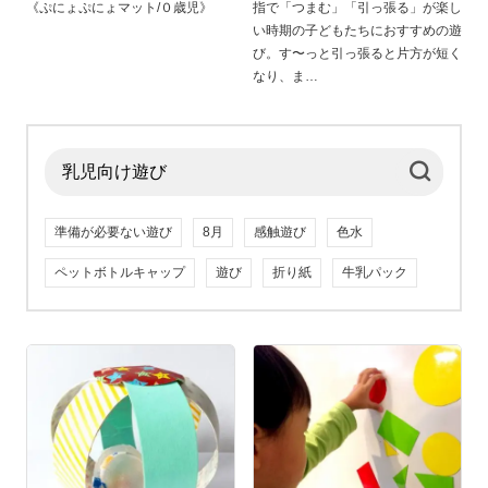
《ぷにょぷにょマット/０歳児》
指で「つまむ」「引っ張る」が楽し
い時期の子どもたちにおすすめの遊
び。す〜っと引っ張ると片方が短く
なり、ま
準備が必要ない遊び
8月
感触遊び
色水
ペットボトルキャップ
遊び
折り紙
牛乳パック