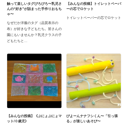
触って楽しいタグぴろぴろ〜乳児さ
【みんなの投稿】トイレットペーパ
んの“好き”が詰まった手作りおもち
ーの芯でロケット
ゃ〜
トイレットペーパーの芯でロケット
なぜだか洋服のタグ（品質表示の
布）が好きな子どもたち。皆さんの
園にもいませんか？乳児クラスの子
どもたちと
【みんなの投稿】《ぷにょぷにょマ
びよーんナナフシくん〜「引っ張
ット/０歳児》
る」が楽しいあそび〜