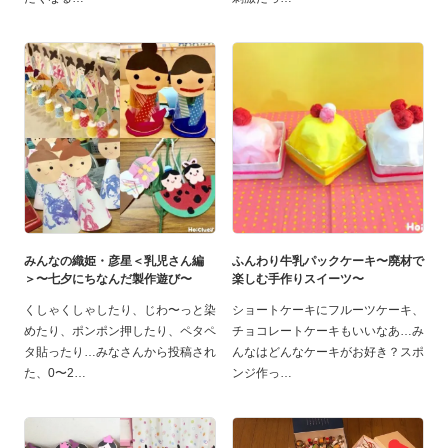
みんなの織姫・彦星＜乳児さん編
ふんわり牛乳パックケーキ〜廃材で
＞〜七夕にちなんだ製作遊び〜
楽しむ手作りスイーツ〜
くしゃくしゃしたり、じわ〜っと染
ショートケーキにフルーツケーキ、
めたり、ポンポン押したり、ペタペ
チョコレートケーキもいいなあ…み
タ貼ったり…みなさんから投稿され
んなはどんなケーキがお好き？スポ
た、0〜2
ンジ作っ