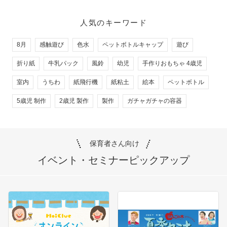
人気のキーワード
8月
感触遊び
色水
ペットボトルキャップ
遊び
折り紙
牛乳パック
風鈴
幼児
手作りおもちゃ 4歳児
室内
うちわ
紙飛行機
紙粘土
絵本
ペットボトル
5歳児 制作
2歳児 製作
製作
ガチャガチャの容器
保育者さん向け
イベント・セミナー
ピックアップ