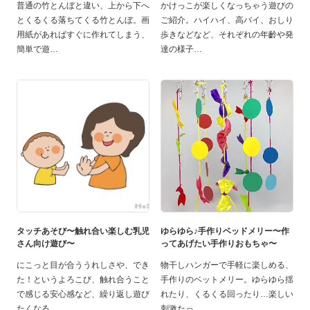
普通の竹とんぼと違い、上から下へ
かけっこが楽しくなっちゃう遊びの
とくるくる落ちてくる竹とんぼ。画
ご紹介。ハイハイ、高バイ、おしり
用紙があればすぐに作れてしまう、
歩きなどなど、それぞれの年齡や発
簡単で遊
達の様子
タッチあそび〜触れ合い楽しむ乳児
ゆらゆら♪手作りベッドメリー〜作
さん向け遊び〜
ってあげたい手作りおもちゃ〜
にこっと目が合ううれしさや、でき
物干しハンガーで手軽に楽しめる、
た！というよろこび、触れ合うこと
手作りのベットメリー。ゆらゆら揺
で感じる安心感など、繰り返し遊び
れたり、くるくる回ったり…楽しい
たくなる
刺激たっ