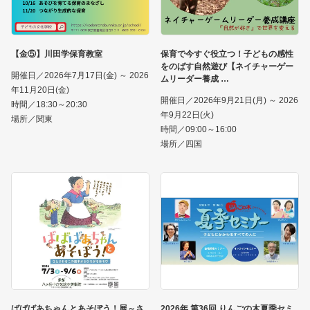
【金⑤】川田学保育教室
保育で今すぐ役立つ！子どもの感性
をのばす自然遊び【ネイチャーゲー
開催日／2026年7月17日(金) ～ 2026
ムリーダー養成
年11月20日(金)
開催日／2026年9月21日(月) ～ 2026
時間／18:30～20:30
年9月22日(火)
場所／関東
時間／09:00～16:00
場所／四国
ばばばあちゃんとあそぼう！展～さ
2026年 第36回 りんごの木夏季セミ