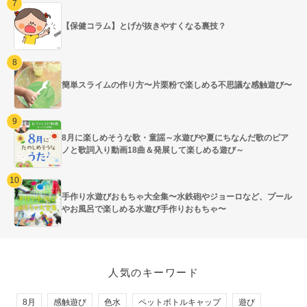
【保健コラム】とげが抜きやすくなる裏技？
簡単スライムの作り方〜片栗粉で楽しめる不思議な感触遊び〜
8月に楽しめそうな歌・童謡～水遊びや夏にちなんだ歌のピア
ノと歌詞入り動画18曲＆発展して楽しめる遊び～
手作り水遊びおもちゃ大全集〜水鉄砲やジョーロなど、プール
やお風呂で楽しめる水遊び手作りおもちゃ〜
人気のキーワード
8月
感触遊び
色水
ペットボトルキャップ
遊び