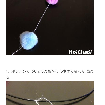
4、ポンポンがついた3の糸を4、5本作り輪っかに結
ぶ。