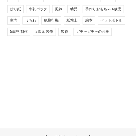
折り紙
牛乳パック
風鈴
幼児
手作りおもちゃ 4歳児
室内
うちわ
紙飛行機
紙粘土
絵本
ペットボトル
5歳児 制作
2歳児 製作
製作
ガチャガチャの容器