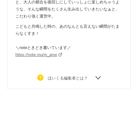
と、大人の都合を後回しにしていっしょに楽しめちゃうよ
うな、そんな瞬間をたくさん生み出していきたいなぁと、
こだわり強く運営中。
こどもと共鳴した時の、あのなんとも言えない瞬間がたま
らなくすき！
＼noteときどき書いています／
https://note.mu/m_ame
ほいくる編集者とは？