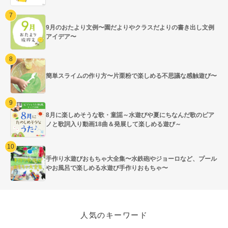
9月のおたより文例〜園だよりやクラスだよりの書き出し文例
アイデア〜
簡単スライムの作り方〜片栗粉で楽しめる不思議な感触遊び〜
8月に楽しめそうな歌・童謡～水遊びや夏にちなんだ歌のピア
ノと歌詞入り動画18曲＆発展して楽しめる遊び～
手作り水遊びおもちゃ大全集〜水鉄砲やジョーロなど、プール
やお風呂で楽しめる水遊び手作りおもちゃ〜
人気のキーワード