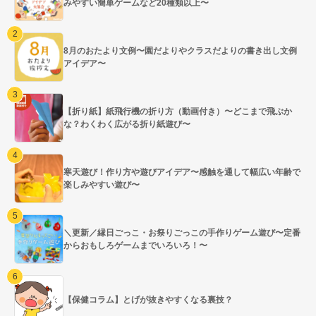
みやすい簡単ゲームなど20種類以上〜
8月のおたより文例〜園だよりやクラスだよりの書き出し文例
アイデア〜
【折り紙】紙飛行機の折り方（動画付き）〜どこまで飛ぶか
な？わくわく広がる折り紙遊び〜
寒天遊び！作り方や遊びアイデア〜感触を通して幅広い年齢で
楽しみやすい遊び〜
＼更新／縁日ごっこ・お祭りごっこの手作りゲーム遊び〜定番
からおもしろゲームまでいろいろ！〜
【保健コラム】とげが抜きやすくなる裏技？