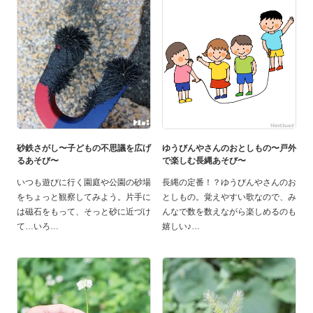
砂鉄さがし〜子どもの不思議を広げ
ゆうびんやさんのおとしもの〜戸外
るあそび〜
で楽しむ長縄あそび〜
いつも遊びに行く園庭や公園の砂場
長縄の定番！？ゆうびんやさんのお
をちょっと観察してみよう。片手に
としもの。覚えやすい歌なので、み
は磁石をもって、そっと砂に近づけ
んなで数を数えながら楽しめるのも
て…いろ
嬉しい♪