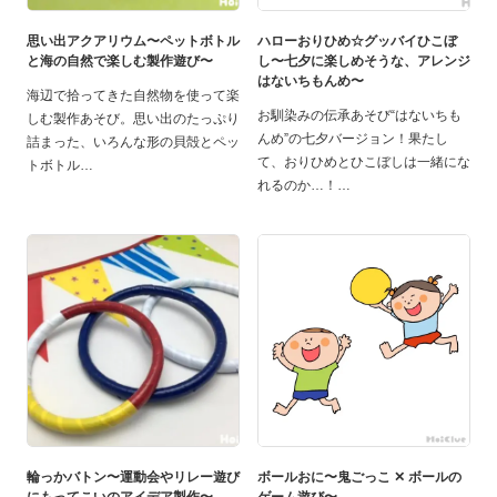
思い出アクアリウム〜ペットボトル
ハローおりひめ☆グッバイひこぼ
と海の自然で楽しむ製作遊び〜
し〜七夕に楽しめそうな、アレンジ
はないちもんめ〜
海辺で拾ってきた自然物を使って楽
お馴染みの伝承あそび“はないちも
しむ製作あそび。思い出のたっぷり
んめ”の七夕バージョン！果たし
詰まった、いろんな形の貝殻とペッ
て、おりひめとひこぼしは一緒にな
トボトル
れるのか…！
輪っかバトン〜運動会やリレー遊び
ボールおに〜鬼ごっこ ✕ ボールの