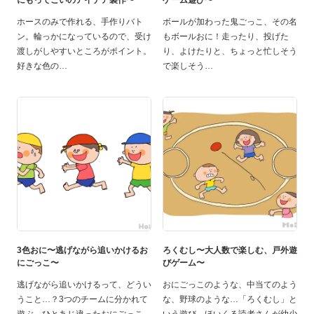
にもってこいのアイデア製作〜
ゲーム遊び〜
ホースのみで作れる、手作りバト
ボールが加わった鬼ごっこ、その名
ン。輪っかになっているので、受け
もボールおに！走ったり、投げた
渡しがしやすいところがポイント。
り、よけたりと、ちょっと忙しそう
好きな色の
で楽しそう
3色おに〜逃げながら追いかけるお
ろくむし〜大人数で楽しむ、戸外遊
にごっこ〜
びゲーム〜
逃げながら追いかけるって、どうい
おにごっこのような、中当てのよう
うこと…？3つのチームに分かれて
な、野球のような…「ろくむし」と