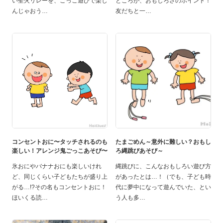
い聖火リレーを、ごっこ遊びで楽し
ところが、おもしろさのポイント！
んじゃおう
友だちと一
コンセントおに〜タッチされるのも
たまごめん～意外に難しい？おもし
楽しい！アレンジ鬼ごっこあそび〜
ろ縄跳びあそび～
氷おにやバナナおにも楽しいけれ
縄跳びに、こんなおもしろい遊び方
ど、同じくらい子どもたちが盛り上
があったとは…！（でも、子ども時
がる…!?その名もコンセントおに！
代に夢中になって遊んでいた、とい
ほいくる読
う人も多