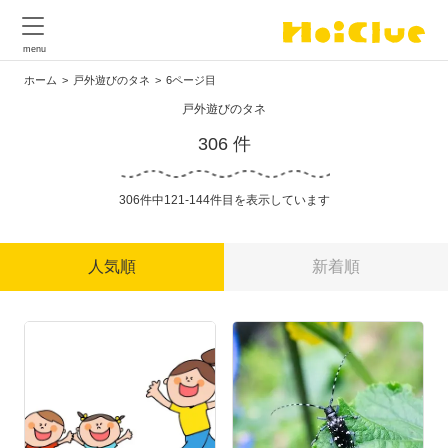
ホーム
戸外遊びのタネ
6ページ目
戸外遊びのタネ
306 件
306件中121-144件目を表示しています
人気順
新着順