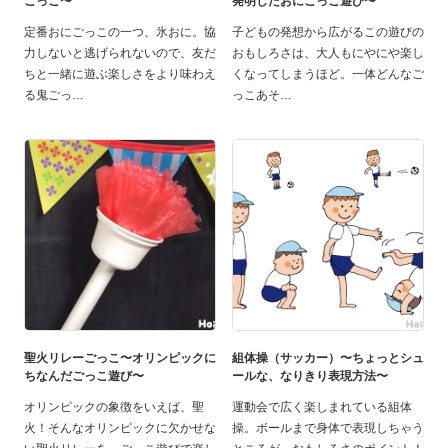
ごっこ〜
発明したおにごっこ遊び〜
定番おにごっこの一つ、氷おに。協
子どもの発想から広がるこの遊びの
力しないと逃げられないので、友だ
おもしろさは、大人もにやにや楽し
ちと一緒に遊ぶ楽しさをより味わえ
くなってしまうほど。一体どんなご
る鬼ごっ
っこあそ
聖火リレーごっこ〜オリンピックに
組体操（サッカー）〜ちょっとシュ
ちなんだごっこ遊び〜
ールな、なりきり表現方法〜
オリンピックの象徴をいえば、聖
運動会で広く楽しまれている組体
火！そんなオリンピックに欠かせな
操。ボールまで身体で表現しちゃう