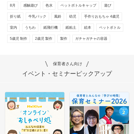
8月
感触遊び
色水
ペットボトルキャップ
遊び
折り紙
牛乳パック
風鈴
幼児
手作りおもちゃ 4歳児
室内
うちわ
紙飛行機
紙粘土
絵本
ペットボトル
5歳児 制作
2歳児 製作
製作
ガチャガチャの容器
保育者さん向け
イベント・セミナー
ピックアップ