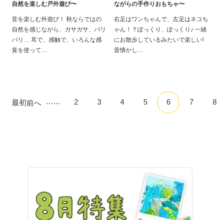
自然を楽しむ戸外遊び〜
ながらの手作りおもちゃ〜
音を楽しむ外遊び！ 秋ならではの
右足はワンちゃんで、左足はネコち
自然を感じながら、ガサガサ、バリ
ゃん！？ぽっくり、ぽっくり♪ 一緒
バリ… 耳で、感触で、いろんな感
にお散歩しているみたいで楽しい!
覚を使って
昔懐かし
……
2
3
4
5
6
7
8
最初
前へ