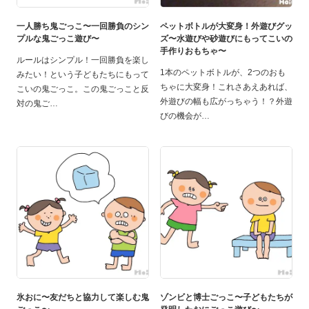
一人勝ち鬼ごっこ〜一回勝負のシン
ペットボトルが大変身！外遊びグッ
プルな鬼ごっこ遊び〜
ズ〜水遊びや砂遊びにもってこいの
手作りおもちゃ〜
ルールはシンプル！一回勝負を楽し
1本のペットボトルが、2つのおも
みたい！という子どもたちにもって
ちゃに大変身！これさあえあれば、
こいの鬼ごっこ。この鬼ごっこと反
外遊びの幅も広がっちゃう！？外遊
対の鬼ご
びの機会が
氷おに〜友だちと協力して楽しむ鬼
ゾンビと博士ごっこ〜子どもたちが