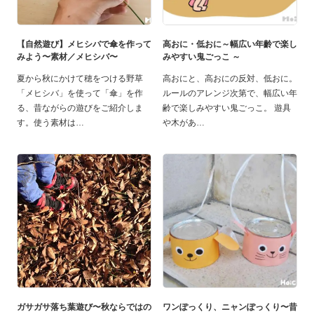
【自然遊び】メヒシバで傘を作って
高おに・低おに～幅広い年齡で楽し
みよう〜素材／メヒシバ〜
みやすい鬼ごっこ ～
夏から秋にかけて穂をつける野草
高おにと、高おにの反対、低おに。
「メヒシバ」を使って「傘」を作
ルールのアレンジ次第で、幅広い年
る、昔ながらの遊びをご紹介しま
齢で楽しみやすい鬼ごっこ。 遊具
す。使う素材は
や木があ
ガサガサ落ち葉遊び〜秋ならではの
ワンぽっくり、ニャンぽっくり〜昔