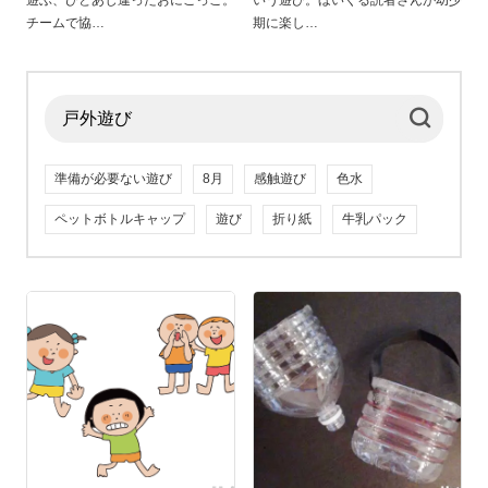
遊ぶ、ひとあじ違ったおにごっこ。
いう遊び。ほいくる読者さんが幼少
チームで協
期に楽し
準備が必要ない遊び
8月
感触遊び
色水
ペットボトルキャップ
遊び
折り紙
牛乳パック