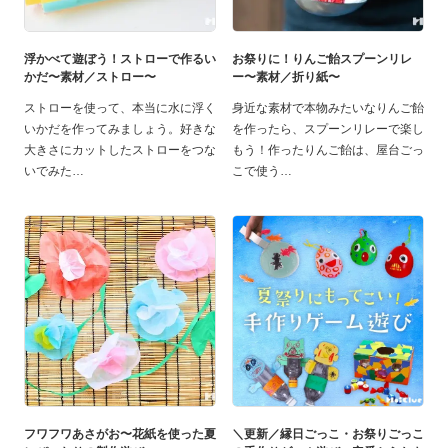
浮かべて遊ぼう！ストローで作るい
お祭りに！りんご飴スプーンリレ
かだ〜素材／ストロー〜
ー〜素材／折り紙〜
ストローを使って、本当に水に浮く
身近な素材で本物みたいなりんご飴
いかだを作ってみましょう。好きな
を作ったら、スプーンリレーで楽し
大きさにカットしたストローをつな
もう！作ったりんご飴は、屋台ごっ
いでみた
こで使う
フワフワあさがお〜花紙を使った夏
＼更新／縁日ごっこ・お祭りごっこ