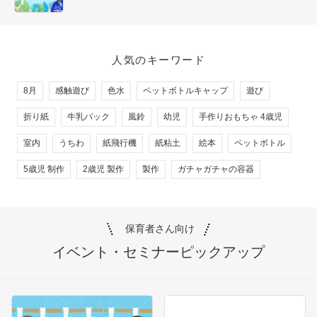
人気のキーワード
8月
感触遊び
色水
ペットボトルキャップ
遊び
折り紙
牛乳パック
風鈴
幼児
手作りおもちゃ 4歳児
室内
うちわ
紙飛行機
紙粘土
絵本
ペットボトル
5歳児 制作
2歳児 製作
製作
ガチャガチャの容器
保育者さん向け
イベント・セミナー
ピックアップ