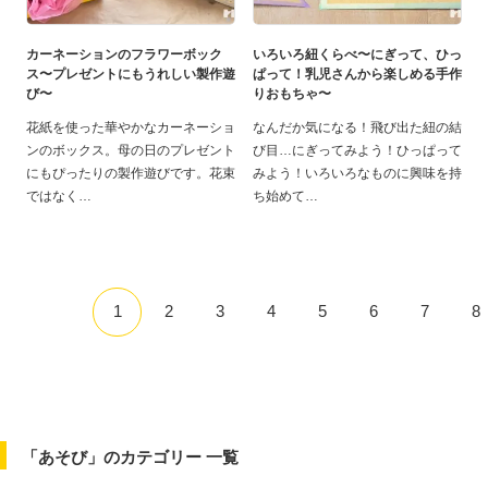
カーネーションのフラワーボック
いろいろ紐くらべ〜にぎって、ひっ
ス〜プレゼントにもうれしい製作遊
ぱって！乳児さんから楽しめる手作
び〜
りおもちゃ〜
花紙を使った華やかなカーネーショ
なんだか気になる！飛び出た紐の結
ンのボックス。母の日のプレゼント
び目…にぎってみよう！ひっぱって
にもぴったりの製作遊びです。花束
みよう！いろいろなものに興味を持
ではなく
ち始めて
1
2
3
4
5
6
7
8
「あそび」のカテゴリー 一覧