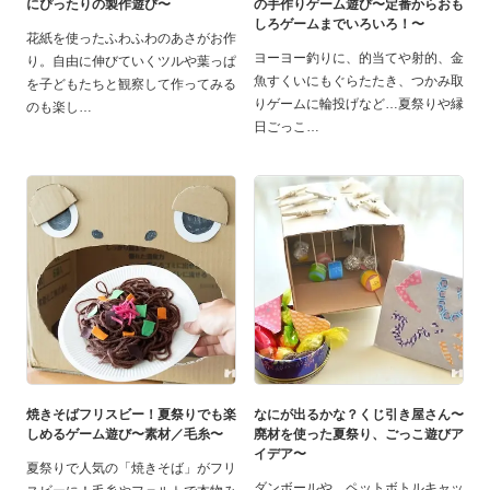
にぴったりの製作遊び〜
の手作りゲーム遊び〜定番からおも
しろゲームまでいろいろ！〜
花紙を使ったふわふわのあさがお作
ヨーヨー釣りに、的当てや射的、金
り。自由に伸びていくツルや葉っぱ
魚すくいにもぐらたたき、つかみ取
を子どもたちと観察して作ってみる
りゲームに輪投げなど…夏祭りや縁
のも楽し
日ごっこ
焼きそばフリスビー！夏祭りでも楽
なにが出るかな？くじ引き屋さん〜
しめるゲーム遊び〜素材／毛糸〜
廃材を使った夏祭り、ごっこ遊びア
イデア〜
夏祭りで人気の「焼きそば」がフリ
ダンボールや、ペットボトルキャッ