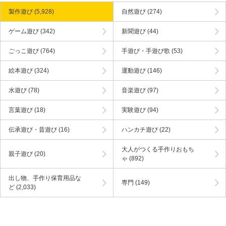
製作遊び
(5,928)
自然遊び
(274)
ゲーム遊び
(342)
新聞遊び
(44)
ごっこ遊び
(764)
手遊び・手遊び歌
(53)
絵本遊び
(324)
運動遊び
(146)
水遊び
(78)
音楽遊び
(97)
言葉遊び
(18)
実験遊び
(94)
伝承遊び・昔遊び
(16)
ハンカチ遊び
(22)
大人がつくる手作りおもち
親子遊び
(20)
ゃ
(892)
出し物、手作り保育用品な
専門
(149)
ど
(2,033)