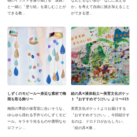
物のイラストを通り抜ける「迷路」
なんともない形が「なにに見える
と一緒に「塗り絵」を楽しむことが
か」を考えて自由に描き加えること
できる教
ができる塗
しずくのモビール〜身近な素材で梅
絵の具✕液体粘土〜美育文化ポケッ
雨を彩る飾り〜
ト『おすすめぞうけい』より〜#15
梅雨の季節の保育室に合いそうな、
美育文化ポケットよりお届けする
ゆらゆら揺れる手作りのしずくモビ
『おすすめぞうけい』。今回紹介す
ール。キラキラ光るものや透明なセ
るのは、ドロドロがおもしろい、
ロファン
「絵の具✕液