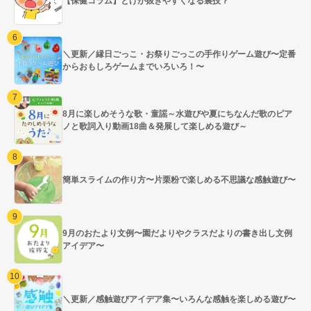
【保健コラム】とげが抜きやすくなる裏技？
＼更新／縁日ごっこ・お祭りごっこの手作りゲーム遊び〜定番
からおもしろゲームまでいろいろ！〜
8月に楽しめそうな歌・童謡～水遊びや夏にちなんだ歌のピア
ノと歌詞入り動画18曲＆発展して楽しめる遊び～
簡単スライムの作り方〜片栗粉で楽しめる不思議な感触遊び〜
9月のおたより文例〜園だよりやクラスだよりの書き出し文例
アイデア〜
＼更新／感触遊びアイデア集〜いろんな感触を楽しめる遊び〜