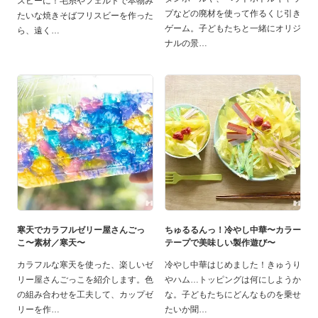
スビーに！毛糸やフェルトで本物み
プなどの廃材を使って作るくじ引き
たいな焼きそばフリスビーを作った
ゲーム。子どもたちと一緒にオリジ
ら、遠く
ナルの景
寒天でカラフルゼリー屋さんごっ
ちゅるるんっ！冷やし中華〜カラー
こ〜素材／寒天〜
テープで美味しい製作遊び〜
カラフルな寒天を使った、楽しいゼ
冷やし中華はじめました！きゅうり
リー屋さんごっこを紹介します。色
やハム…トッピングは何にしようか
の組み合わせを工夫して、カップゼ
な。子どもたちにどんなものを乗せ
リーを作
たいか聞