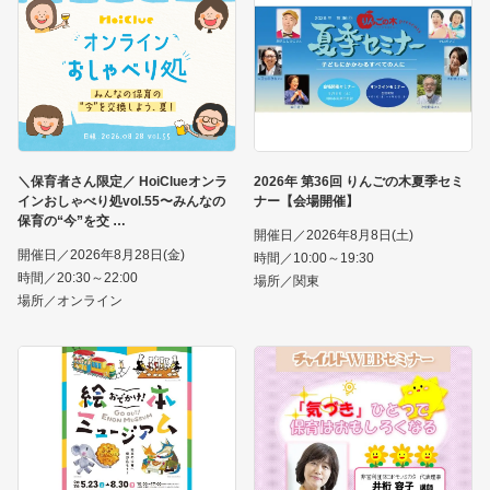
＼保育者さん限定／ HoiClueオンラ
2026年 第36回 りんごの木夏季セミ
インおしゃべり処vol.55〜みんなの
ナー【会場開催】
保育の“今”を交
開催日／2026年8月8日(土)
開催日／2026年8月28日(金)
時間／10:00～19:30
時間／20:30～22:00
場所／関東
場所／オンライン