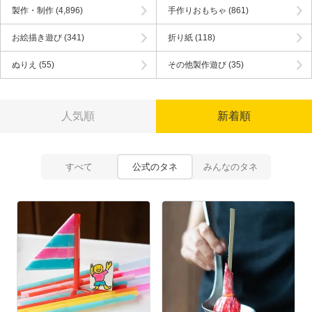
製作・制作
(4,896)
手作りおもちゃ
(861)
お絵描き遊び
(341)
折り紙
(118)
ぬりえ
(55)
その他製作遊び
(35)
人気順
新着順
すべて
公式のタネ
みんなのタネ