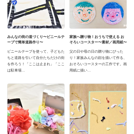
みんなの街の道づくり〜ビニールテ
家族へ贈り物！おうちで使える お
ープで簡単道路作り〜
そろいコースター〜素材／画用紙〜
ビニールテープを使って、子どもた
父の日や母の日の贈り物にぴった
ちと道路を引いて自分たちだけの街
り！家族みんなの顔を描いて作る、
を作ろう！「ここは止まれ」「ここ
おそろいコースターの工作です。画
は駐車場
用紙に描い