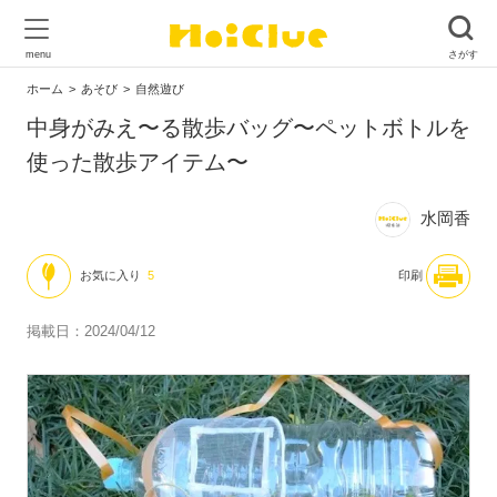
ホーム
あそび
自然遊び
中身がみえ〜る散歩バッグ〜ペットボトルを
使った散歩アイテム〜
水岡香
お気に入り
5
印刷
掲載日：2024/04/12