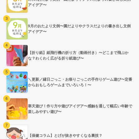
アイデア〜
9月のおたより文例〜園だよりやクラスだよりの書き出し文例
アイデア〜
【折り紙】紙飛行機の折り方（動画付き）〜どこまで飛ぶか
な？わくわく広がる折り紙遊び〜
＼更新／縁日ごっこ・お祭りごっこの手作りゲーム遊び〜定番
からおもしろゲームまでいろいろ！〜
寒天遊び！作り方や遊びアイデア〜感触を通して幅広い年齢で
楽しみやすい遊び〜
【保健コラム】とげが抜きやすくなる裏技？