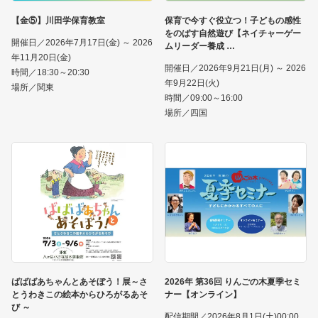
【金⑤】川田学保育教室
保育で今すぐ役立つ！子どもの感性
をのばす自然遊び【ネイチャーゲー
開催日／2026年7月17日(金) ～ 2026
ムリーダー養成
年11月20日(金)
開催日／2026年9月21日(月) ～ 2026
時間／18:30～20:30
年9月22日(火)
場所／関東
時間／09:00～16:00
場所／四国
ばばばあちゃんとあそぼう！展～さ
2026年 第36回 りんごの木夏季セミ
とうわきこの絵本からひろがるあそ
ナー【オンライン】
び ～
配信期間／2026年8月1日(土)00:00