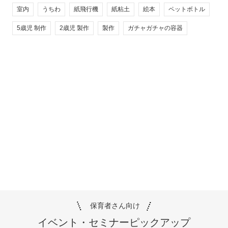
室内
うちわ
紙飛行機
紙粘土
絵本
ペットボトル
5歳児 制作
2歳児 製作
製作
ガチャガチャの容器
保育者さん向け
イベント・セミナー
ピックアップ