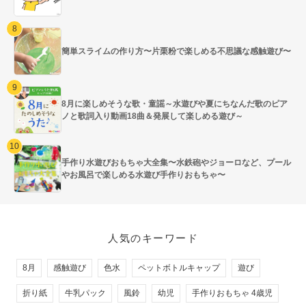
簡単スライムの作り方〜片栗粉で楽しめる不思議な感触遊び〜
8月に楽しめそうな歌・童謡～水遊びや夏にちなんだ歌のピア
ノと歌詞入り動画18曲＆発展して楽しめる遊び～
手作り水遊びおもちゃ大全集〜水鉄砲やジョーロなど、プール
やお風呂で楽しめる水遊び手作りおもちゃ〜
人気のキーワード
8月
感触遊び
色水
ペットボトルキャップ
遊び
折り紙
牛乳パック
風鈴
幼児
手作りおもちゃ 4歳児