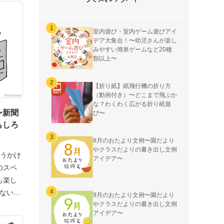
室内遊び・室内ゲーム遊びアイ
デア大集合！〜幼児さんが楽し
みやすい簡単ゲームなど20種
類以上〜
【折り紙】紙飛行機の折り方
（動画付き）〜どこまで飛ぶか
な？わくわく広がる折り紙遊
〜新聞
び〜
もしろ
8月のおたより文例〜園だより
やクラスだよりの書き出し文例
ゃうかけ
アイデア〜
のスペ
も楽し
きない
9月のおたより文例〜園だより
やクラスだよりの書き出し文例
アイデア〜