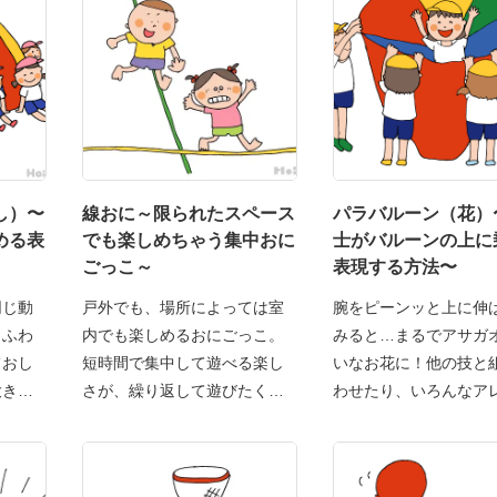
し）〜
線おに～限られたスペース
パラバルーン（花）
める表
でも楽しめちゃう集中おに
士がバルーンの上に
ごっこ～
表現する方法〜
同じ動
戸外でも、場所によっては室
腕をピーンッと上に伸
。ふわ
内でも楽しめるおにごっこ。
みると…まるでアサガ
ておし
短時間で集中して遊べる楽し
いなお花に！他の技と
大きな
さが、繰り返して遊びたくな
わせたり、いろんなア