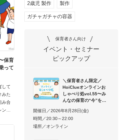
2歳児 製作
製作
ガチャガチャの容器
保育者さん向け
イベント・セミナー
ピックアップ
〜保育
乗って
＼保育者さん限定／
ばして
HoiClueオンラインお
しゃべり処vol.55〜み
オみた
んなの保育の“今”を交
組み合
レンジ
開催日／2026年8月28日(金)
時間／20:30～22:00
場所／オンライン