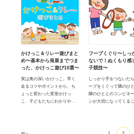
かけっこ＆リレー遊びまと
フープくぐり〜しっ
め〜基本から発展までつま
ないで！ぬくもり感
った、かけっこ遊び10選〜
子競技〜
実は奥の深いかけっこ。早く
しっかり手をつないだ
走るコツやポイントから、ち
ープをくぐって隣のひ
ょっと変わった変形かけっ
隣のひととのコンビネ
こ、子どもたちにわかりやす
ンが大切になってくる
い
1
2
前へ