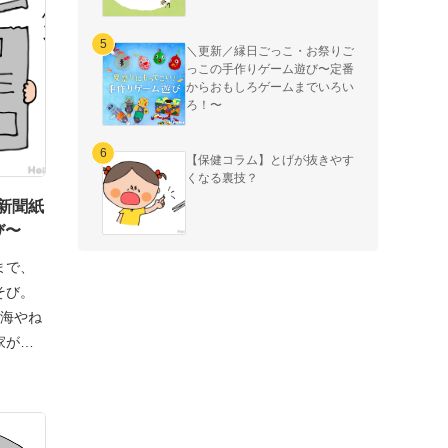
＼更新／縁日ごっこ・お祭りご
っこの手作りゲーム遊び〜定番
からおもしろゲームまでいろい
ろ！〜
【保健コラム】とげが抜きやす
くなる裏技？
新聞紙
び〜
まで、
そび。
…海やね
家が生