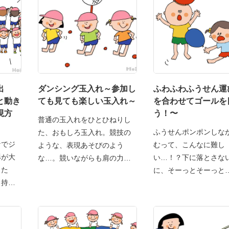
出
ダンシング玉入れ～参加し
ふわふわふうせん運
と動き
ても見ても楽しい玉入れ～
を合わせてゴールを
現方
う！〜
普通の玉入れをひとひねりし
ふうせんポンポンしな
た、おもしろ玉入れ。競技の
なでジ
むって、こんなに難し
ような、表現あそびのよう
形が大
い…！？下に落とさな
な…。競いながらも肩の力が
った
に、そーっとそーっと
抜
も持っ
せんひと