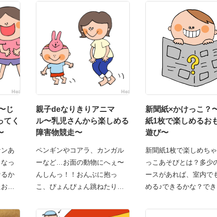
〜じ
親子deなりきりアニマ
新聞紙×かけっこ？
ってく
ル〜乳児さんから楽しめる
紙1枚で楽しめるお
〜
障害物競走〜
遊び〜
ケンあ
ペンギンやコアラ、カンガル
新聞紙1枚で楽しめち
くなっ
ーなど…お面の動物にへぇ〜
っこあそびとは？多少
なるか
んしんっ！！おんぶに抱っ
ースがあれば、室内で
たおも
こ、ぴょんぴょん跳ねたり、
める♪できるかな？で
仲