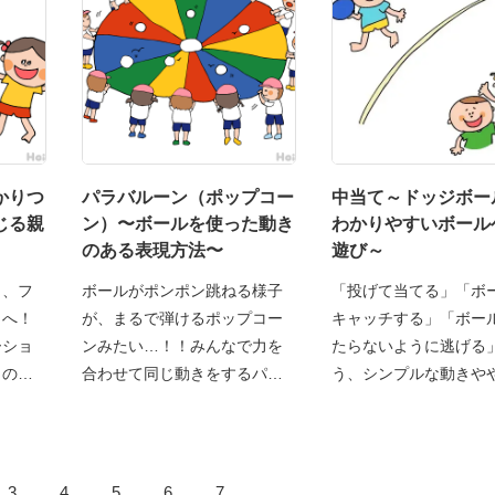
かりつ
パラバルーン（ポップコー
中当て～ドッジボー
じる親
ン）〜ボールを使った動き
わかりやすいボール
のある表現方法〜
遊び～
ら、フ
ボールがポンポン跳ねる様子
「投げて当てる」「ボ
とへ！
が、まるで弾けるポップコー
キャッチする」「ボー
ーショ
ンみたい…！！みんなで力を
たらないように逃げる
この競
合わせて同じ動きをするパラ
う、シンプルな動きや
3
4
5
6
7