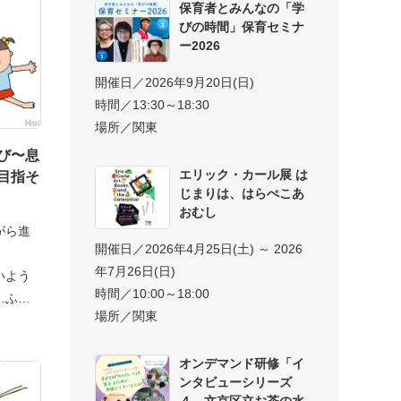
保育者とみんなの「学
びの時間」保育セミナ
ー2026
開催日／2026年9月20日(日)
時間／13:30～18:30
場所／関東
び〜息
エリック・カール展 は
目指そ
じまりは、はらぺこあ
おむし
がら進
開催日／2026年4月25日(土) ～ 2026
年7月26日(日)
いよう
時間／10:00～18:00
…ふう
場所／関東
オンデマンド研修「イ
ンタビューシリーズ
４ 文京区立お茶の水