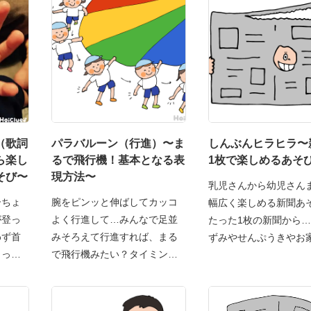
（歌詞
パラバルーン（行進）〜ま
しんぶんヒラヒラ〜
ら楽し
るで飛行機！基本となる表
1枚で楽しめるあそ
そび〜
現方法〜
乳児さんから幼児さん
ーちょ
腕をピンッと伸ばしてカッコ
幅広く楽しめる新聞あ
が登っ
よく行進して…みんなで足並
たった1枚の新聞から
わず首
みそろえて行進すれば、まる
ずみやせんぷうきやお
ょっと
で飛行機みたい？タイミング