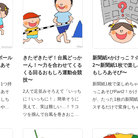
ボール
きたぞきたぞ！台風どっか
新聞紙×かけっこ？☆P
ムあそ
ーん！〜力を合わせてくる
2〜新聞紙1枚で楽
くる回るおもしろ運動会競
もしろあそび〜
技〜
1つ持
新聞紙1枚で楽しめち
2人で足並みそろえて「いっち
るあそ
っこあそびPart2！か
に！いっちに！」簡単そうに
クしち
が、たった1枚の新聞
見えて、実は難しい…！？コ
会や
スするだけで変身しち
ツを掴んで台風を巻きおこせ