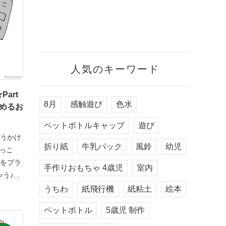
人気のキーワード
art
8月
感触遊び
色水
しめるお
ペットボトルキャップ
遊び
ゃうかけ
折り紙
牛乳パック
風鈴
幼児
けっこ
紙をプラ
手作りおもちゃ 4歳児
室内
ゃう♪
うちわ
紙飛行機
紙粘土
絵本
ペットボトル
5歳児 制作