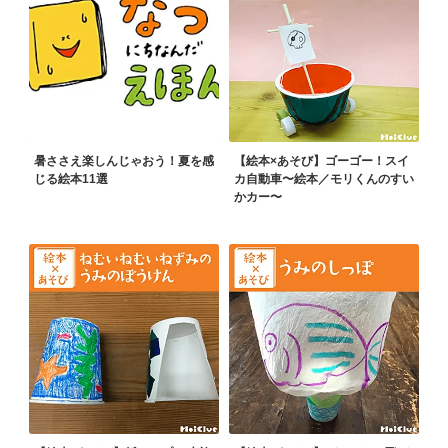
暑ささえ楽しんじゃおう！夏を感
【絵本×あそび】ゴーゴー！スイ
じる絵本11選
カ自動車〜絵本／モリくんのすい
かカー〜