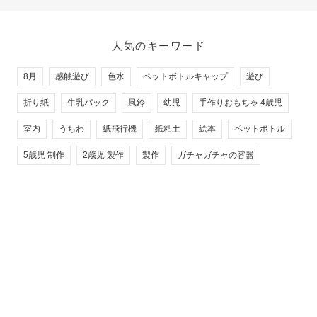
人気のキーワード
8月
感触遊び
色水
ペットボトルキャップ
遊び
折り紙
牛乳パック
風鈴
幼児
手作りおもちゃ 4歳児
室内
うちわ
紙飛行機
紙粘土
絵本
ペットボトル
5歳児 制作
2歳児 製作
製作
ガチャガチャの容器