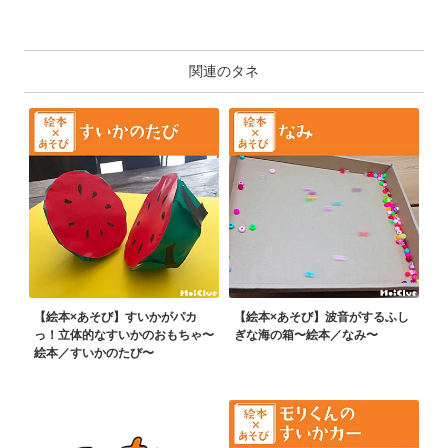
関連のタネ
【絵本×あそび】すいかがパカ
【絵本×あそび】波音がするふし
っ！立体的なすいかのおもちゃ〜
ぎな海の箱〜絵本／なみ〜
絵本／すいかのたび〜