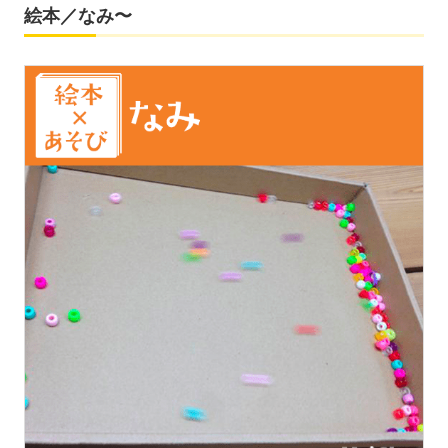
絵本／なみ〜