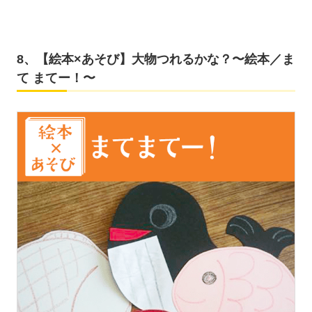
8、【絵本×あそび】大物つれるかな？〜絵本／ま
て まてー！〜