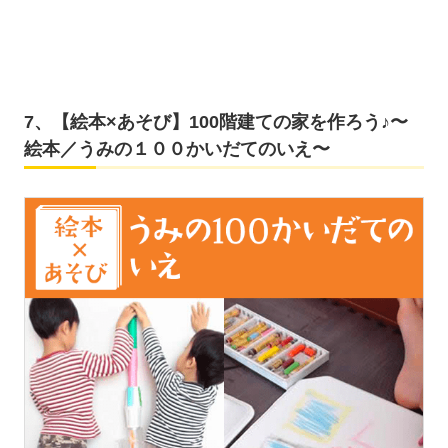
7、【絵本×あそび】100階建ての家を作ろう♪〜
絵本／うみの１００かいだてのいえ〜