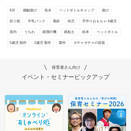
8月
感触遊び
色水
ペットボトルキャップ
遊び
折り紙
牛乳パック
風鈴
幼児
手作りおもちゃ 4歳児
室内
うちわ
紙飛行機
紙粘土
絵本
ペットボトル
5歳児 制作
2歳児 製作
製作
ガチャガチャの容器
保育者さん向け
イベント・セミナー
ピックアップ