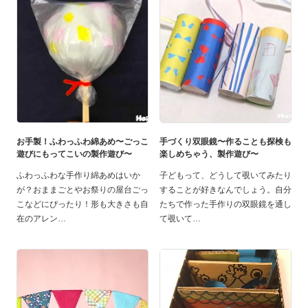
お手製！ふわっふわ綿あめ〜ごっこ
手づくり双眼鏡〜作ることも探検も
遊びにもってこいの製作遊び〜
楽しめちゃう、製作遊び〜
ふわっふわな手作り綿あめはいか
子どもって、どうして覗いてみたり
が？おままごとやお祭りの屋台ごっ
することが好きなんでしょう。自分
こなどにぴったり！形も大きさも自
たちで作った手作りの双眼鏡を通し
在のアレン
て覗いて