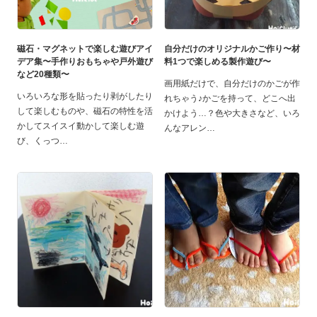
磁石・マグネットで楽しむ遊びアイ
自分だけのオリジナルかご作り〜材
デア集〜手作りおもちゃや戸外遊び
料1つで楽しめる製作遊び〜
など20種類〜
画用紙だけで、自分だけのかごが作
いろいろな形を貼ったり剥がしたり
れちゃう♪かごを持って、どこへ出
して楽しむものや、磁石の特性を活
かけよう…？色や大きさなど、いろ
かしてスイスイ動かして楽しむ遊
んなアレン
び、くっつ