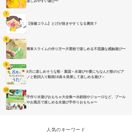
楽しみやすい遊び〜
【保健コラム】とげが抜きやすくなる裏技？
簡単スライムの作り方〜片栗粉で楽しめる不思議な感触遊び〜
8月に楽しめそうな歌・童謡～水遊びや夏にちなんだ歌のピア
ノと歌詞入り動画18曲＆発展して楽しめる遊び～
手作り水遊びおもちゃ大全集〜水鉄砲やジョーロなど、プール
やお風呂で楽しめる水遊び手作りおもちゃ〜
人気のキーワード