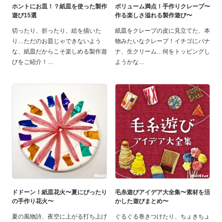
ホントにお皿！？紙皿を使った製作
ボリューム満点！手作りクレープ〜
遊び15選
作る楽しさ溢れる製作遊び〜
切ったり、折ったり、絵を描いた
紙皿をクレープの皮に見立てた、本
り…ただのお皿じゃできないよう
物みたいなクレープ！イチゴにバナ
な、紙皿だからこそ楽しめる製作遊
ナ、生クリーム…何をトッピングし
びをご紹介！
ようかな
ドドーン！紙皿花火〜夏にぴったり
毛糸遊びアイデア大全集〜素材を活
の手作り花火〜
かした遊びまとめ〜
夏の風物詩、夜空に上がる打ち上げ
ぐるぐる巻きつけたり、ちょきちょ