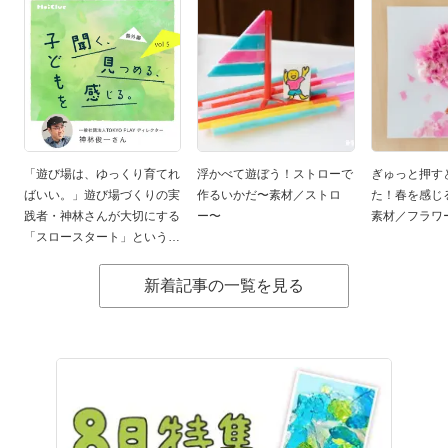
「遊び場は、ゆっくり育てれ
浮かべて遊ぼう！ストローで
ぎゅっと押す
ばいい。」遊び場づくりの実
作るいかだ〜素材／ストロ
た！春を感じ
践者・神林さんが大切にする
ー〜
素材／フラワ
「スロースタート」という考
え方
新着記事の一覧を見る