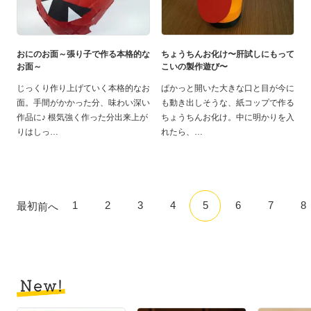
おにのお面～張り子で作る本格的な
ちょうちんお化け〜肝試しにもって
お面～
こいの製作遊び〜
じっくり作り上げていく本格的なお
ぱかっと開いた大きな口と目が今に
面。手間がかかった分、味わい深い
も動き出しそうな、紙コップで作る
作品に♪ 根気強く作った分出来上が
ちょうちんお化け。中に明かりを入
りはしっ
れたら、
1
2
3
4
5
6
7
8
最初
前へ