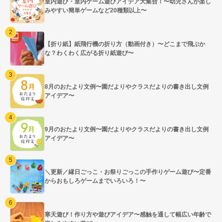
室内遊び・室内ゲーム遊びアイデア大集合！〜幼児さんが楽し
みやすい簡単ゲームなど20種類以上〜
【折り紙】紙飛行機の折り方（動画付き）〜どこまで飛ぶか
な？わくわく広がる折り紙遊び〜
8月のおたより文例〜園だよりやクラスだよりの書き出し文例
アイデア〜
9月のおたより文例〜園だよりやクラスだよりの書き出し文例
アイデア〜
＼更新／縁日ごっこ・お祭りごっこの手作りゲーム遊び〜定番
からおもしろゲームまでいろいろ！〜
寒天遊び！作り方や遊びアイデア〜感触を通して幅広い年齢で