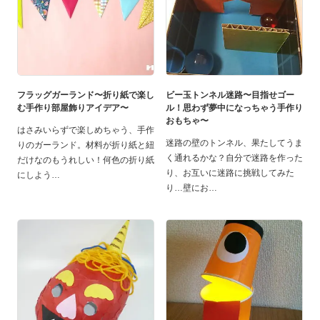
フラッグガーランド〜折り紙で楽し
ビー玉トンネル迷路〜目指せゴー
む手作り部屋飾りアイデア〜
ル！思わず夢中になっちゃう手作り
おもちゃ〜
はさみいらずで楽しめちゃう、手作
迷路の壁のトンネル、果たしてうま
りのガーランド。材料が折り紙と紐
く通れるかな？自分で迷路を作った
だけなのもうれしい！何色の折り紙
り、お互いに迷路に挑戦してみた
にしよう
り…壁にお