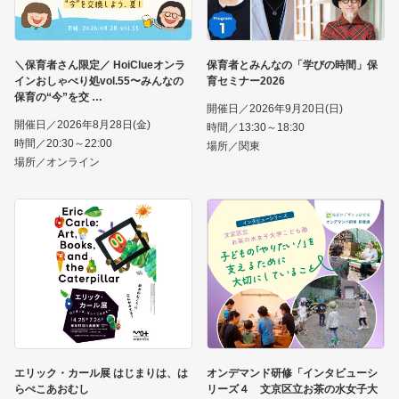
＼保育者さん限定／ HoiClueオンラ
保育者とみんなの「学びの時間」保
インおしゃべり処vol.55〜みんなの
育セミナー2026
保育の“今”を交
開催日／2026年9月20日(日)
開催日／2026年8月28日(金)
時間／13:30～18:30
時間／20:30～22:00
場所／関東
場所／オンライン
エリック・カール展 はじまりは、は
オンデマンド研修「インタビューシ
らぺこあおむし
リーズ４ 文京区立お茶の水女子大