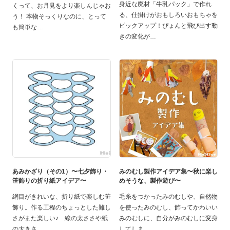
身近な廃材「牛乳パック」で作れ
くって、お月見をより楽しんじゃお
る、仕掛けがおもしろいおもちゃを
う！ 本物そっくりなのに、とって
ピックアップ！ぴょんと飛び出す動
も簡単な
きの変化が
あみかざり（その1）〜七夕飾り・
みのむし製作アイデア集〜秋に楽し
笹飾りの折り紙アイデア〜
めそうな、製作遊び〜
網目がきれいな、折り紙で楽しむ笹
毛糸をつかったみのむしや、自然物
飾り。作る工程のちょっとした難し
を使ったみのむし、飾ってかわいい
さがまた楽しい♪ 線の太ささや紙
みのむしに、自分がみのむしに変身
の大きさ
してしま