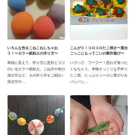
いろんな色をこねこねしちゃお
こんがり！コロコロたこ焼き〜屋台
う！〜カラー紙粘土の作り方〜
ごっこにもってこいの製作遊び〜
単純に見えて、作り方に意外とコツ
ハフハフ、フーフー！思わず食べた
のいるカラー紙粘土。こね方や色の
くなちゃう、本物そっくりな手作り
混ぜ方など、その作り方をご紹介♪
たこ焼。たっぷりソースに青のりを
混ぜ方や
パッパッ