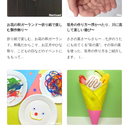
お花の和ガーランド〜折り紙で楽し
笹舟の作り方〜浮かべたり、川に流
む製作飾り〜
して楽しい遊び〜
折り紙で楽しむ、お花の和ガーラン
ささの葉さーらさらー…七夕のうた
ド。和風だからこそ、お正月やひな
にも出てくる“笹の葉”。その笹の葉
祭り、こどもの日などのイベントに
を使った、笹舟の作り方をご紹介し
ももって
ます。（