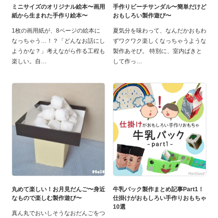
ミニサイズのオリジナル絵本〜画用
手作りビーチサンダル〜簡単だけど
紙から生まれた手作り絵本〜
おもしろい製作遊び〜
1枚の画用紙が、8ページの絵本に
夏気分を味わって、なんだかおもわ
なっちゃう…！？「どんなお話にし
ずワクワク楽しくなっちゃうような
ようかな？」考えながら作る工程も
製作あそび。 特別に、室内ばきと
楽しい。自
して作っ
丸めて楽しい！お月見だんご〜身近
牛乳パック製作まとめ記事Part1！
なもので楽しむ製作遊び〜
仕掛けがおもしろい手作りおもちゃ
10選
真ん丸でおいしそうなおだんごをつ