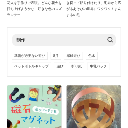
花火を手作りで表現。どんな花火を
き切って貼り付けたり、毛糸から広
打ち上げようかな…好きな色のスズ
がるあそびの世界にワクワク！まん
ランテー
まるの毛
準備が必要ない遊び
8月
感触遊び
色水
ペットボトルキャップ
遊び
折り紙
牛乳パック