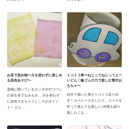
お花で染め物〜火を使わずに楽しめ
トコトコ車〜ねじってねじってよー
る染色あそび〜
いどん！輪ゴムの力で楽しむ製作お
もちゃ〜
道端に咲いているタンポポやつつじ
自分で描いた車がトコトコ走り出
の花を水でもみもみ… 火を使わず
す！カーレースをしたり、コースを
に染色できちゃうところがポイン
作って遊んでも楽しい♪何度も繰り
ト！ どん
返したくな