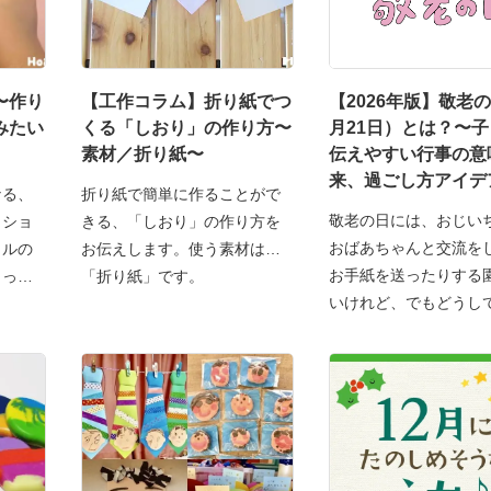
〜作り
【工作コラム】折り紙でつ
【2026年版】敬老
みたい
くる「しおり」の作り方〜
月21日）とは？〜
素材／折り紙〜
伝えやすい行事の意
来、過ごし方アイデ
なる、
折り紙で簡単に作ることがで
敬老の日には、おじい
ッショ
きる、「しおり」の作り方を
おばあちゃんと交流を
トルの
お伝えします。使う素材は…
お手紙を送ったりする
ょっと
「折り紙」です。
いけれど、でもどうし