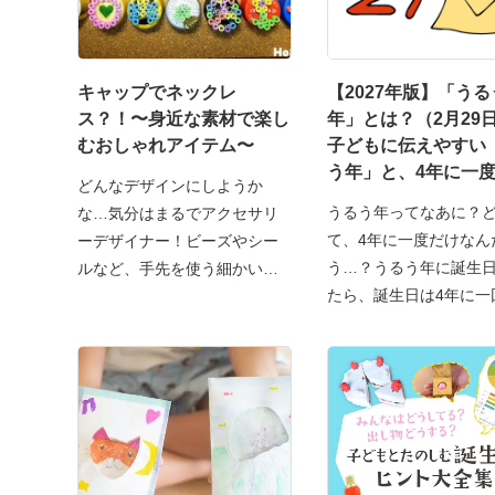
キャップでネックレ
【2027年版】「うる
ス？！〜身近な素材で楽し
年」とは？（2月29
むおしゃれアイテム〜
子どもに伝えやすい
う年」と、4年に一
どんなデザインにしようか
ないヒミツ！〜
うるう年ってなあに？
な…気分はまるでアクセサリ
て、4年に一度だけなん
ーデザイナー！ビーズやシー
う…？うるう年に誕生
ルなど、手先を使う細かい飾
たら、誕生日は4年に一
り