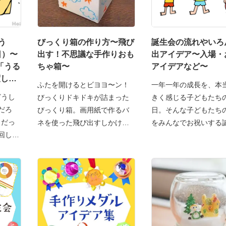
う
びっくり箱の作り方〜飛び
誕生会の流れやいろ
日）〜
出す！不思議な手作りおも
出アイデア〜入場・
「うる
ちゃ箱〜
アイデアなど〜
度しか
ふたを開けるとビヨヨ〜ン！
一年一年の成長を、本
どうし
びっくりドキドキが詰まった
きく感じる子どもたち
だろ
びっくり箱。画用紙で作るバ
日。そんな子どもたち
日だっ
ネを使った飛び出すしかけが
をみんなでお祝いする
回しか