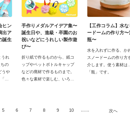
会ヒン
手作りメダルアイデア集〜
【工作コラム】水な
演出ア
誕生日や、進級・卒園のお
ードームの作り方〜
の誕生
祝いなどにうれしい製作遊
瓶〜
び〜
水を入れずに作る、か
とうれ
折り紙で作るものから、紙コ
スノードームの作り方
たちの
ップやペットボトルキャップ
介します。使う素材は
どうや
などの廃材で作るものまで。
「瓶」です。
？「
色々な素材で楽しむ、いろん
……
5
6
7
8
9
10
次へ