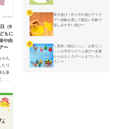
寒天遊び！作り方や遊びアイデ
ア〜感触を通して幅広い年齢で
楽しみやすい遊び〜
の日（9
子どもに
味や由
＼更新／縁日ごっこ・お祭りご
ア〜
っこの手作りゲーム遊び〜定番
からおもしろゲームまでいろい
ちゃん
ろ！〜
したり
園も多
て、何