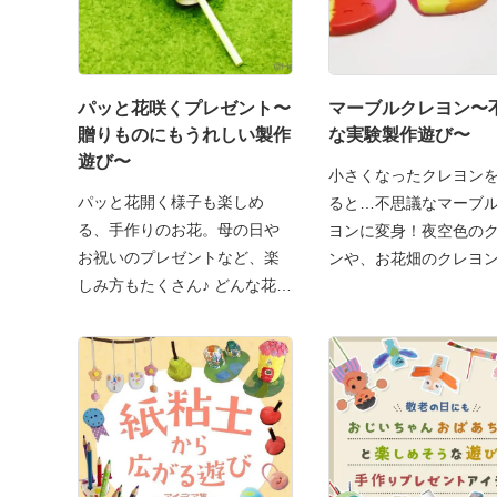
パッと花咲くプレゼント〜
マーブルクレヨン〜
贈りものにもうれしい製作
な実験製作遊び〜
遊び〜
小さくなったクレヨン
パッと花開く様子も楽しめ
ると…不思議なマーブ
る、手作りのお花。母の日や
ヨンに変身！夜空色の
お祝いのプレゼントなど、楽
ンや、お花畑のクレヨ
しみ方もたくさん♪ どんな花を