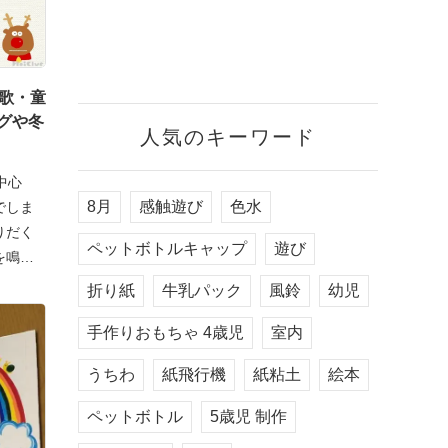
な歌・童
グや冬
人気のキーワード
中心
8月
感触遊び
色水
でしま
りだく
ペットボトルキャップ
遊び
を鳴ら
折り紙
牛乳パック
風鈴
幼児
手作りおもちゃ 4歳児
室内
うちわ
紙飛行機
紙粘土
絵本
ペットボトル
5歳児 制作