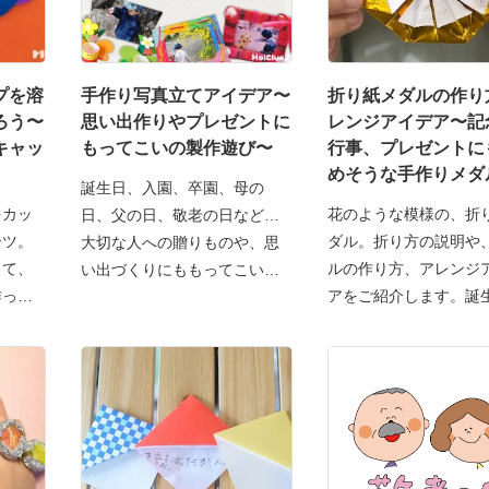
プを溶
手作り写真立てアイデア〜
折り紙メダルの作り
ろう〜
思い出作りやプレゼントに
レンジアイデア〜記
キャッ
もってこいの製作遊び〜
行事、プレゼントに
めそうな手作りメダ
誕生日、入園、卒園、母の
をカッ
花のような模様の、折
日、父の日、敬老の日など…
ーツ。
ダル。折り方の説明や
大切な人への贈りものや、思
して、
ルの作り方、アレンジ
い出づくりにももってこいの
作って
アをご紹介します。誕
手