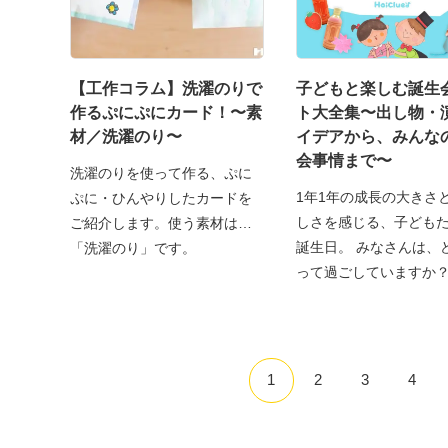
【工作コラム】洗濯のりで
子どもと楽しむ誕生
作るぷにぷにカード！〜素
ト大全集〜出し物・
材／洗濯のり〜
イデアから、みんな
会事情まで〜
洗濯のりを使って作る、ぷに
1年1年の成長の大きさ
ぷに・ひんやりしたカードを
しさを感じる、子ども
ご紹介します。使う素材は…
誕生日。 みなさんは、
「洗濯のり」です。
って過ごしていますか
1
2
3
4