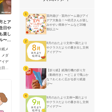
室内遊び・室内ゲーム遊びアイ
デア大集合！〜幼児さんが楽し
方とア
みやすい簡単ゲームなど20種
念日や
類以上〜
も楽し
ル〜
8月のおたより文例〜園だより
やクラスだよりの書き出し文例
り紙メ
アイデア〜
、メダ
アイデ
生日、
【折り紙】紙飛行機の折り方
（動画付き）〜どこまで飛ぶか
な？わくわく広がる折り紙遊
び〜
9月のおたより文例〜園だより
やクラスだよりの書き出し文例
アイデア〜