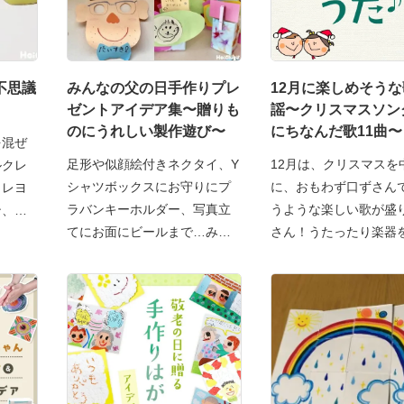
不思議
みんなの父の日手作りプレ
12月に楽しめそう
ゼントアイデア集〜贈りも
謡〜クリスマスソン
のにうれしい製作遊び〜
にちなんだ歌11曲〜
を混ぜ
足形や似顔絵付きネクタイ、Y
12月は、クリスマスを
ルクレ
シャツボックスにお守りにプ
に、おもわず口ずさん
クレヨ
ラバンキーホルダー、写真立
うような楽しい歌が盛
ン、元
てにお面にビールまで…みな
さん！うたったり楽器
し