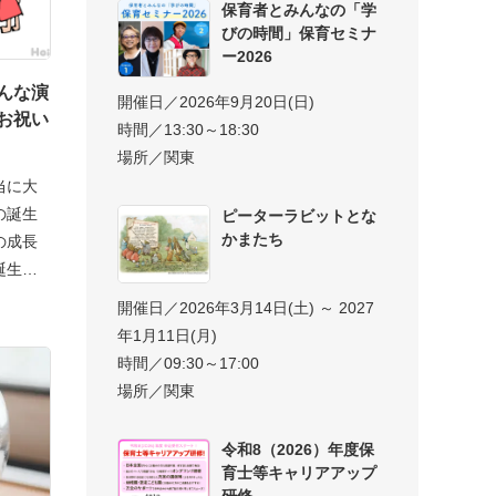
保育者とみんなの「学
びの時間」保育セミナ
ー2026
んな演
開催日／2026年9月20日(日)
お祝い
時間／13:30～18:30
場所／関東
当に大
の誕生
ピーターラビットとな
かまたち
の成長
誕生会
開催日／2026年3月14日(土) ～ 2027
年1月11日(月)
時間／09:30～17:00
場所／関東
令和8（2026）年度保
育士等キャリアアップ
研修