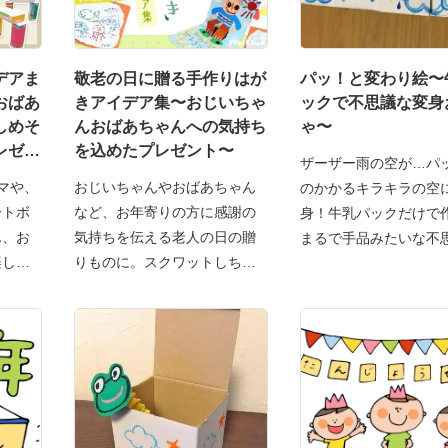
デアま
敬老の日に贈る手作りはが
パッ！と変わり絵〜
おばあ
きアイデア集〜おじいちゃ
ックで不思議な変身
しめそ
んおばあちゃんへの気持ち
ゃ〜
レゼン
を込めたプレゼント〜
ザーザー雨の空が…パ
マや、
おじいちゃんやおばあちゃん
のかかるキラキラの空
ートボ
など、お年寄りの方に感謝の
身！牛乳パックだけで
ん、お
気持ちを伝える老人の日の贈
まるで手品みたいな不
楽し
りものに。スクワットしちゃ
変