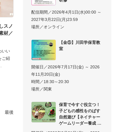
配信期間／2026年4月1日(水)00:00 ～
2027年3月22日(月)23:59
しスノ
場所／オンライン
素材／
【金⑤】川田学保育教
室
わいい
をご紹
…
開催日／2026年7月17日(金) ～ 2026
年11月20日(金)
時間／18:30～20:30
場所／関東
保育で今すぐ役立つ！
子どもの感性をのばす
最後
自然遊び【ネイチャー
ゲームリーダー養成