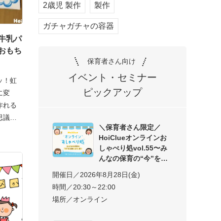
2歳児 製作
製作
ガチャガチャの容器
牛乳パ
おもち
保育者さん向け
イベント・セミナー
ッ！虹
ピックアップ
に変
作れる
思議な
＼保育者さん限定／
HoiClueオンラインお
しゃべり処vol.55〜み
んなの保育の“今”を交
開催日／2026年8月28日(金)
時間／20:30～22:00
場所／オンライン