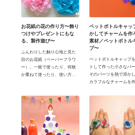
お花紙の花の作り方〜飾り
ペットボトルキャッ
つけやプレゼントにもな
かしてチャームを作
る、製作遊び〜
素材／ペットボトル
プ〜
ふんわりした触り心地と見た
ペットボトルキャップ
目のお花紙（ペーパーフラワ
トして作った小さなパ
ー）。一枚で使ったり、何枚
そのパーツを熱で溶か
か重ねて使ったり、使い方次
カラフルなチャームを