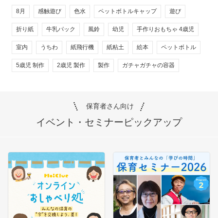
8月
感触遊び
色水
ペットボトルキャップ
遊び
折り紙
牛乳パック
風鈴
幼児
手作りおもちゃ 4歳児
室内
うちわ
紙飛行機
紙粘土
絵本
ペットボトル
5歳児 制作
2歳児 製作
製作
ガチャガチャの容器
保育者さん向け
イベント・セミナー
ピックアップ