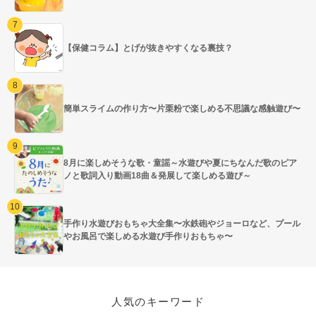
【保健コラム】とげが抜きやすくなる裏技？
簡単スライムの作り方〜片栗粉で楽しめる不思議な感触遊び〜
8月に楽しめそうな歌・童謡～水遊びや夏にちなんだ歌のピア
ノと歌詞入り動画18曲＆発展して楽しめる遊び～
手作り水遊びおもちゃ大全集〜水鉄砲やジョーロなど、プール
やお風呂で楽しめる水遊び手作りおもちゃ〜
人気のキーワード