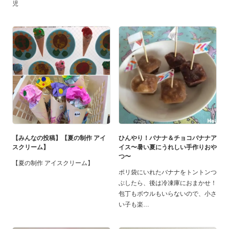
児
【みんなの投稿】【夏の制作 アイ
ひんやり！バナナ＆チョコバナナア
スクリーム】
イス〜暑い夏にうれしい手作りおや
つ〜
【夏の制作 アイスクリーム】
ポリ袋にいれたバナナをトントンつ
ぶしたら、後は冷凍庫におまかせ！
包丁もボウルもいらないので、小さ
い子も楽