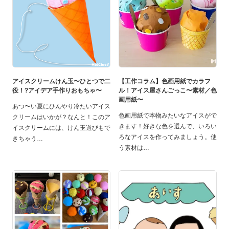
アイスクリームけん玉〜ひとつで二
【工作コラム】色画用紙でカラフ
役！?アイデア手作りおもちゃ〜
ル！アイス屋さんごっこ〜素材／色
画用紙〜
あつ〜い夏にひんやり冷たいアイス
色画用紙で本物みたいなアイスがで
クリームはいかが？なんと！このア
きます！好きな色を選んで、いろい
イスクリームには、けん玉遊びもで
ろなアイスを作ってみましょう。使
きちゃう
う素材は