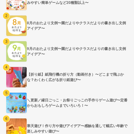
みやすい簡単ゲームなど20種類以上〜
8月のおたより文例〜園だよりやクラスだよりの書き出し文例
アイデア〜
9月のおたより文例〜園だよりやクラスだよりの書き出し文例
アイデア〜
【折り紙】紙飛行機の折り方（動画付き）〜どこまで飛ぶか
な？わくわく広がる折り紙遊び〜
＼更新／縁日ごっこ・お祭りごっこの手作りゲーム遊び〜定番
からおもしろゲームまでいろいろ！〜
寒天遊び！作り方や遊びアイデア〜感触を通して幅広い年齢で
楽しみやすい遊び〜