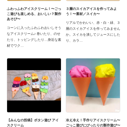
ふわっふわアイスクリーム！〜ごっ
３層のスイカアイスを作ってみよ
こ遊びも楽しめる、おいしい？製作
う！〜素材／スイカ〜
あそび〜
リアルでかわいい、赤・白・緑、３
コーンに入ったふわふわおいしそう
層のスイカアイスを作ってみません
なアイスクリーム♪ 巻いたり、のせ
か。スイカを潰してジュースにした
たり、トッピングしたり…身近な素
り、カラ
材でワク
【みんなの投稿】ボタン遊び アイ
冷え冷え！手作りアイスクリーム〜
スクリーム
ごっこ遊びにぴったりの製作遊び〜