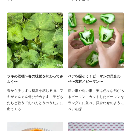
フキの収穫〜春の味覚を味わってみ
ペアを探そう！ピーマンの貝合わ
よう〜
せ〜素材／ピーマン〜
春から少しずつ初夏を感じる頃、フ
長い形や丸い形、実は色々な形があ
キがぐんぐん伸び始めます。子ども
るピーマン。カットしたピーマンを
たちと歌う「おべんとうのうた」に
ランダムに並べ、貝合わせのように
出てくる
ペアを探