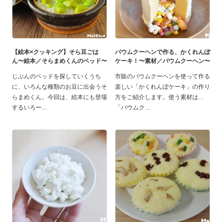
【絵本×クッキング】そら豆ごは
バウムクーヘンで作る、かくれんぼ
ん〜絵本／そらまめくんのベッド〜
ケーキ！〜素材／バウムクーヘン〜
じぶんのベッドを探していくうち
市販のバウムクーヘンを使って作る
に、いろんな種類のお豆に出会うそ
楽しい「かくれんぼケーキ」の作り
らまめくん。今回は、絵本にも登場
方をご紹介します。使う素材は…
するいろー
「バウムク