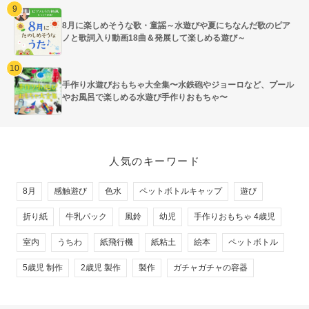
8月に楽しめそうな歌・童謡～水遊びや夏にちなんだ歌のピア
ノと歌詞入り動画18曲＆発展して楽しめる遊び～
手作り水遊びおもちゃ大全集〜水鉄砲やジョーロなど、プール
やお風呂で楽しめる水遊び手作りおもちゃ〜
人気のキーワード
8月
感触遊び
色水
ペットボトルキャップ
遊び
折り紙
牛乳パック
風鈴
幼児
手作りおもちゃ 4歳児
室内
うちわ
紙飛行機
紙粘土
絵本
ペットボトル
5歳児 制作
2歳児 製作
製作
ガチャガチャの容器