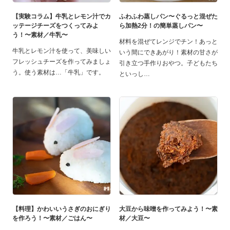
【実験コラム】牛乳とレモン汁でカ
ふわふわ蒸しパン〜ぐるっと混ぜた
ッテージチーズをつくってみよ
ら加熱2分！の簡単蒸しパン〜
う！〜素材／牛乳〜
材料を混ぜてレンジでチン！あっと
牛乳とレモン汁を使って、美味しい
いう間にできあがり！素材の甘さが
フレッシュチーズを作ってみましょ
引き立つ手作りおやつ。子どもたち
う。使う素材は…「牛乳」です。
といっし
【料理】かわいいうさぎのおにぎり
大豆から味噌を作ってみよう！〜素
を作ろう！〜素材／ごはん〜
材／大豆〜