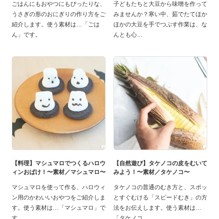
ごはんにもおやつにもぴったりな、
子どもたちと大豆から味噌を作って
うさぎの形のおにぎりの作り方をご
みませんか？寒い中、茹でたてほか
紹介します。使う素材は…「ごは
ほかの大豆を手でつぶす作業は、な
ん」です。
んとも心
【料理】マシュマロでつくるハロウ
【自然遊び】タケノコの皮をむいて
ィンおばけ！〜素材／マシュマロ〜
みよう！〜素材／タケノコ〜
マシュマロを使って作る、ハロウィ
タケノコの普通のむき方と、スポッ
ン用のかわいいおやつをご紹介しま
とすぐむける「スピードむき」の方
す。使う素材は…「マシュマロ」で
法をお伝えします。使う素材は…
す。
「タケノコ