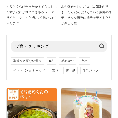
ぐりとぐらが作ったかすてらにおも
水が熱せられ、ボコボコ気泡が湧
わずよだれが垂れてきちゃう！ ぐ
き、だんだんと消えていく蒸発の様
りぐら ぐりぐら♪楽しく歌いなが
子。そんな蒸発の様子を子どもたち
らたまご
が楽しく観
準備が必要ない遊び
8月
感触遊び
色水
ペットボトルキャップ
遊び
折り紙
牛乳パック