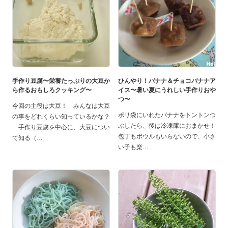
手作り豆腐〜栄養たっぷりの大豆か
ひんやり！バナナ＆チョコバナナア
ら作るおもしろクッキング〜
イス〜暑い夏にうれしい手作りおや
つ〜
今回の主役は大豆！ みんなは大豆
ポリ袋にいれたバナナをトントンつ
の事をどれくらい知っているかな？
ぶしたら、後は冷凍庫におまかせ！
手作り豆腐を中心に、大豆につい
包丁もボウルもいらないので、小さ
て知る（
い子も楽