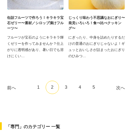
缶詰フルーツで作ろう！キラキラ宝
じっくり味わう不思議なおにぎり〜
石ゼリー〜素材／シロップ漬けフル
発見いろいろ！食べ比べクッキン
ーツ〜
グ〜
フルーツが宝石のようにキラキラ輝
にぎったり、中身を詰めたりするだ
くゼリーを作ってみませんか？仕上
けの普通のおにぎりじゃないよ！ギ
がりに透明感があり、暑い日でも溶
ュッとおいしさが詰まったおにぎり
けにくい
のひみつ
1
2
3
4
5
前へ
次へ
「専門」のカテゴリー 一覧