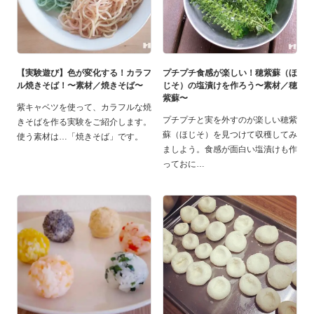
【実験遊び】色が変化する！カラフ
プチプチ食感が楽しい！穂紫蘇（ほ
ル焼きそば！〜素材／焼きそば〜
じそ）の塩漬けを作ろう〜素材／穂
紫蘇〜
紫キャベツを使って、カラフルな焼
プチプチと実を外すのが楽しい穂紫
きそばを作る実験をご紹介します。
蘇（ほじそ）を見つけて収穫してみ
使う素材は…「焼きそば」です。
ましよう。食感が面白い塩漬けも作
っておに