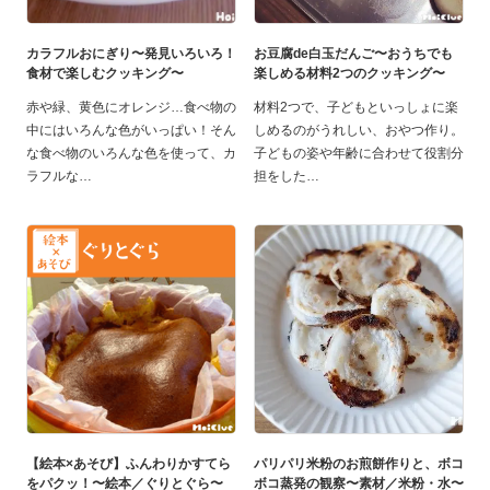
カラフルおにぎり〜発見いろいろ！
お豆腐de白玉だんご〜おうちでも
食材で楽しむクッキング〜
楽しめる材料2つのクッキング〜
赤や緑、黄色にオレンジ…食べ物の
材料2つで、子どもといっしょに楽
中にはいろんな色がいっぱい！そん
しめるのがうれしい、おやつ作り。
な食べ物のいろんな色を使って、カ
子どもの姿や年齢に合わせて役割分
ラフルな
担をした
【絵本×あそび】ふんわりかすてら
パリパリ米粉のお煎餅作りと、ボコ
をパクッ！〜絵本／ぐりとぐら〜
ボコ蒸発の観察〜素材／米粉・水〜