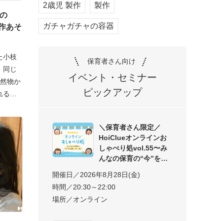
2歳児 製作
製作
その
ガチャガチャの容器
作あそ
た小枝
保育者さん向け
。同じ
イベント・セミナー
自然物か
ピックアップ
れる
＼保育者さん限定／
HoiClueオンラインお
しゃべり処vol.55〜み
んなの保育の“今”を交
開催日／2026年8月28日(金)
時間／20:30～22:00
場所／オンライン