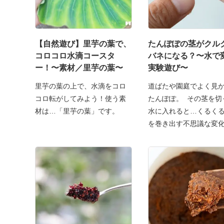
【自然遊び】里芋の葉で、
たんぽぽの茎がクル
コロコロ水滴コースタ
バネになる？〜水で
ー！〜素材／里芋の葉〜
実験遊び〜
里芋の葉の上で、水滴をコロ
道ばたや園庭でよく見
コロ転がしてみよう！使う素
たんぽぽ。 その茎を切
材は…「里芋の葉」です。
水に入れると…くるく
を巻き出す不思議な変