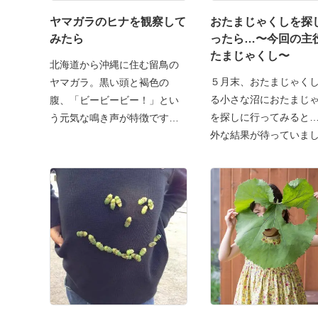
ヤマガラのヒナを観察して
おたまじゃくしを探
みたら
ったら…〜今回の主役
たまじゃくし〜
北海道から沖縄に住む留鳥の
５月末、おたまじゃく
ヤマガラ。黒い頭と褐色の
る小さな沼におたまじ
腹、「ビービービー！」とい
を探しに行ってみると
う元気な鳴き声が特徴です。
外な結果が待っていま
４