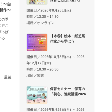
！〜自
製作〜
開催日／2026年8月25日(火)
時間／13:30～14:30
この季
場所／オンライン
に行こ
葉っぱ
【木⑥】絵本・紙芝居
かるか
作家から学ぼう
開催日／2026年10月8日(木) ～ 2026
年12月17日(木)
時間／18:30～20:30
場所／関東
最後
保育セミナー 保育の
「初心」連続講座2026
開催日／2026年5月25日(月) ～ 2026