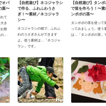
でオバ
【自然遊び】ネコジャラシ
【自然遊び】タンポ
の葉〜
で作る、ふわふわうさ
で笛を作ろう！〜素
ぎ！〜素材／ネコジャラ
ンポポの茎〜
隠れて
シ〜
タンポポの茎を使って
な大き
ネコジャラシの穂で、ふわふ
ってみましょう。使う
やお散
わのうさぎさんができます
は…「タンポポの茎」
んの身
よ。使う素材は…「ネコジャ
ラシ」です。