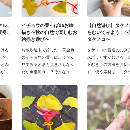
クル、
イチョウの葉っぱdeお絵
【自然遊び】タケノ
変身、
描き〜秋の自然で楽しむお
をむいてみよう！〜
絵描き遊び〜
タケノコ〜
かける
お散歩途中で拾った、黄金色
タケノコの普通のむき
って、
のイチョウの葉っぱ。よ〜く
スポッとすぐむける「
ると渦
見てみると形も大きさもなん
ドむき」の方法をお伝
化が楽
だか全部違う…？そんなイチ
す。使う素材は…「タ