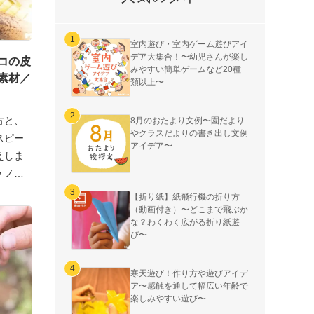
室内遊び・室内ゲーム遊びアイ
デア大集合！〜幼児さんが楽し
コの皮
みやすい簡単ゲームなど20種
素材／
類以上〜
方と、
8月のおたより文例〜園だより
やクラスだよりの書き出し文例
スピー
アイデア〜
えしま
ケノコ
【折り紙】紙飛行機の折り方
（動画付き）〜どこまで飛ぶか
な？わくわく広がる折り紙遊
び〜
寒天遊び！作り方や遊びアイデ
ア〜感触を通して幅広い年齢で
楽しみやすい遊び〜