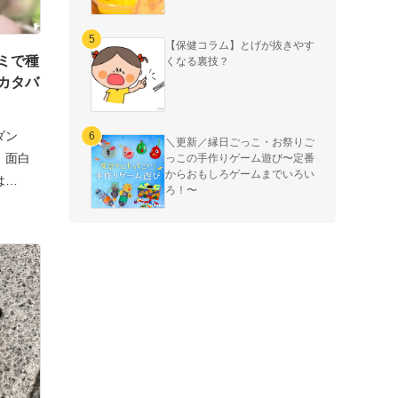
【保健コラム】とげが抜きやす
ミで種
くなる裏技？
カタバ
ダン
＼更新／縁日ごっこ・お祭りご
、面白
っこの手作りゲーム遊び〜定番
からおもしろゲームまでいろい
は…
ろ！〜