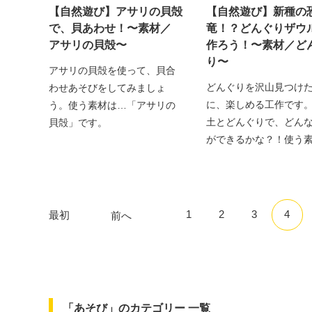
【自然遊び】アサリの貝殻
【自然遊び】新種の
で、貝あわせ！〜素材／
竜！？どんぐりザウ
アサリの貝殻〜
作ろう！〜素材／ど
り〜
アサリの貝殻を使って、貝合
どんぐりを沢山見つけ
わせあそびをしてみましょ
に、楽しめる工作です
う。使う素材は…「アサリの
土とどんぐりで、どん
貝殻」です。
ができるかな？！使う
は…
1
2
3
4
最初
前へ
「あそび」のカテゴリー 一覧