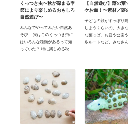
くっつき虫〜秋が深まる季
【自然遊び】蕗の葉
節により楽しめるおもしろ
ケお面！〜素材／蕗
自然遊び〜
子どもの顔がすっぽり
みんなでやってみたい自然あ
しまうくらいの、大き
そび！ 実はこのくっつき虫に
な葉っぱ。お庭や公園
はいろんな種類があるって知
歩ルートなど、みなさ
っていた？ 特に楽しめる秋