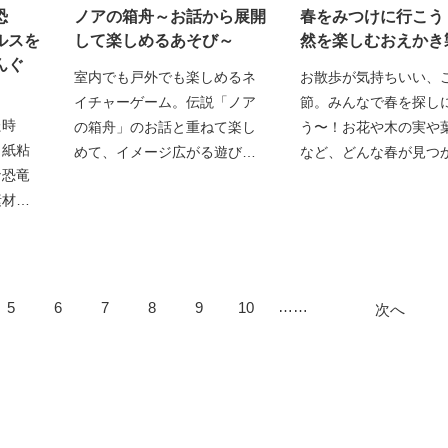
恐
ノアの箱舟～お話から展開
春をみつけに行こう
ルスを
して楽しめるあそび～
然を楽しむおえかき
んぐ
室内でも戸外でも楽しめるネ
お散歩が気持ちいい、
イチャーゲーム。伝説「ノア
節。みんなで春を探し
た時
の箱舟」のお話と重ねて楽し
う〜！お花や木の実や
。紙粘
めて、イメージ広がる遊びで
など、どんな春が見つ
な恐竜
素材
……
5
6
7
8
9
10
次へ