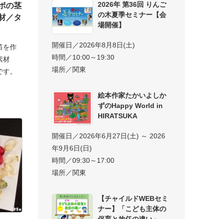
2026年 第36回 りんご
ポの茎
の木夏季セミナー【会
材／タ
場開催】
開催日／2026年8月8日(土)
笛を作
時間／10:00～19:30
素材
場所／関東
です。
絵本作家たかいよしか
ずのHappy World in
HIRATSUKA
開催日／2026年6月27日(土) ～ 2026
年9月6日(日)
時間／09:30～17:00
場所／関東
【チャイルドWEBセミ
ナー】「こども主体の
保育と放任の違い」