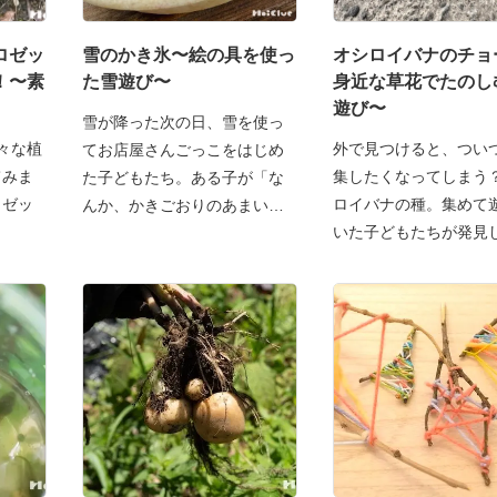
ロゼッ
雪のかき氷〜絵の具を使っ
オシロイバナのチョ
！〜素
た雪遊び〜
身近な草花でたのし
遊び〜
雪が降った次の日、雪を使っ
々な植
外で見つけると、つい
てお店屋さんごっこをはじめ
てみま
集したくなってしまう
た子どもたち。ある子が「な
ロゼッ
ロイバナの種。集めて
んか、かきごおりのあまいシ
いた子どもたちが発見