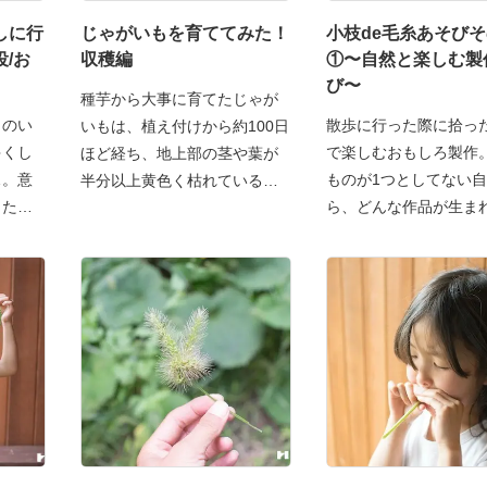
しに行
じゃがいもを育ててみた！
小枝de毛糸あそび
/お
収穫編
①〜自然と楽しむ製
び〜
種芋から大事に育てたじゃが
しのい
散歩に行った際に拾っ
いもは、植え付けから約100日
ゃくし
で楽しむおもしろ製作
ほど経ち、地上部の茎や葉が
…。意
ものが1つとしてない
半分以上黄色く枯れている
した。
ら、どんな作品が生ま