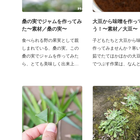
桑の実でジャムを作ってみ
大豆から味噌を作っ
た〜素材／桑の実〜
う！〜素材／大豆〜
食べられる野の果実として親
子どもたちと大豆から
しまれている、桑の実。この
作ってみませんか？寒
桑の実でジャムを作ってみた
茹でたてほかほかの大
ら、とても美味しく出来上が
でつぶす作業は、なん