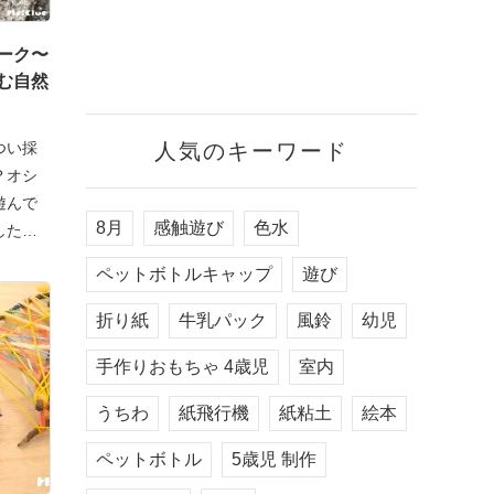
ーク〜
む自然
人気のキーワード
つい採
？オシ
遊んで
8月
感触遊び
色水
した遊
ペットボトルキャップ
遊び
折り紙
牛乳パック
風鈴
幼児
手作りおもちゃ 4歳児
室内
うちわ
紙飛行機
紙粘土
絵本
ペットボトル
5歳児 制作