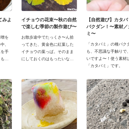
てみよ
イチョウの花束〜秋の自然
【自然遊び】カタバ
で楽しむ季節の製作遊び〜
バクダン！〜素材／
ミ〜
味噌を
お散歩途中でたっくさ〜ん拾
「カタバミ」の種バク
い中、
ってきた、黄金色に紅葉した
も、不思議な手触りで
豆を手
イチョウの葉っぱ。そのまま
いですよ〜！使う素材
とも心
にしておくのはもったいない
「カタバミ」です。