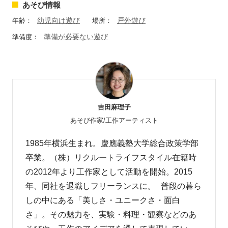
あそび情報
幼児向け遊び
戸外遊び
年齢：
場所：
準備が必要ない遊び
準備度：
吉田麻理子
あそび作家/工作アーティスト
1985年横浜生まれ。慶應義塾大学総合政策学部
卒業。（株）リクルートライフスタイル在籍時
の2012年より工作家として活動を開始。2015
年、同社を退職しフリーランスに。 普段の暮ら
しの中にある「美しさ・ユニークさ・面白
さ」。その魅力を、実験・料理・観察などのあ