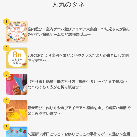
人気のタネ
室内遊び・室内ゲーム遊びアイデア大集合！〜幼児さんが楽し
みやすい簡単ゲームなど20種類以上〜
8月のおたより文例〜園だよりやクラスだよりの書き出し文例
アイデア〜
【折り紙】紙飛行機の折り方（動画付き）〜どこまで飛ぶか
な？わくわく広がる折り紙遊び〜
寒天遊び！作り方や遊びアイデア〜感触を通して幅広い年齢で
楽しみやすい遊び〜
＼更新／縁日ごっこ・お祭りごっこの手作りゲーム遊び〜定番