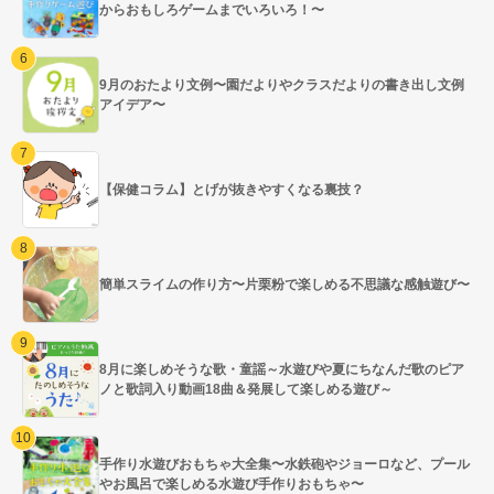
からおもしろゲームまでいろいろ！〜
9月のおたより文例〜園だよりやクラスだよりの書き出し文例
アイデア〜
【保健コラム】とげが抜きやすくなる裏技？
簡単スライムの作り方〜片栗粉で楽しめる不思議な感触遊び〜
8月に楽しめそうな歌・童謡～水遊びや夏にちなんだ歌のピア
ノと歌詞入り動画18曲＆発展して楽しめる遊び～
手作り水遊びおもちゃ大全集〜水鉄砲やジョーロなど、プール
やお風呂で楽しめる水遊び手作りおもちゃ〜