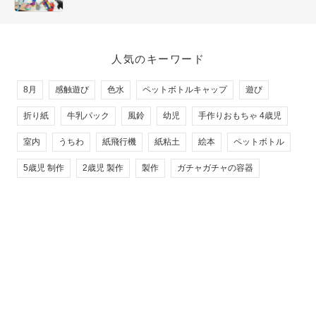
人気のキーワード
8月
感触遊び
色水
ペットボトルキャップ
遊び
折り紙
牛乳パック
風鈴
幼児
手作りおもちゃ 4歳児
室内
うちわ
紙飛行機
紙粘土
絵本
ペットボトル
5歳児 制作
2歳児 製作
製作
ガチャガチャの容器