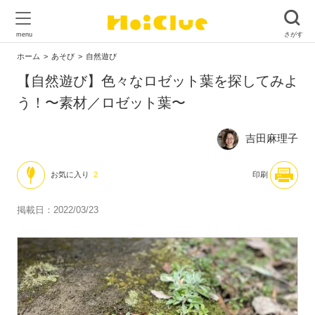
ホーム
あそび
自然遊び
【自然遊び】色々なロゼット葉を探してみよ
う！〜素材／ロゼット葉〜
吉田麻理子
お気に入り
2
印刷
掲載日：2022/03/23