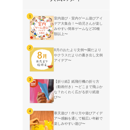
室内遊び・室内ゲーム遊びアイ
デア大集合！〜幼児さんが楽し
みやすい簡単ゲームなど20種
類以上〜
8月のおたより文例〜園だより
やクラスだよりの書き出し文例
アイデア〜
【折り紙】紙飛行機の折り方
（動画付き）〜どこまで飛ぶか
な？わくわく広がる折り紙遊
び〜
寒天遊び！作り方や遊びアイデ
ア〜感触を通して幅広い年齢で
楽しみやすい遊び〜