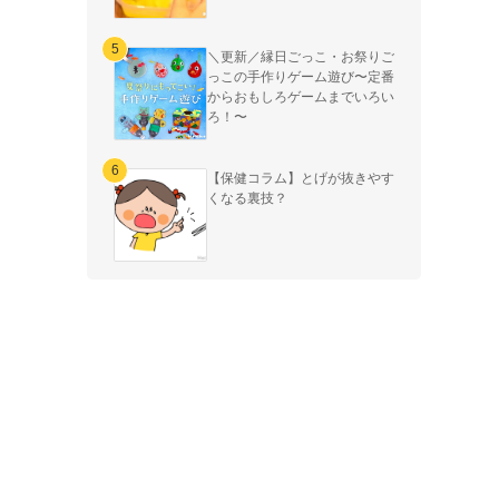
＼更新／縁日ごっこ・お祭りご
っこの手作りゲーム遊び〜定番
からおもしろゲームまでいろい
ろ！〜
【保健コラム】とげが抜きやす
くなる裏技？