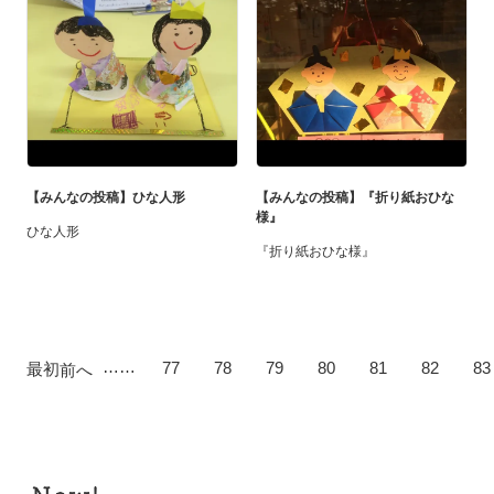
【みんなの投稿】ひな人形
【みんなの投稿】『折り紙おひな
様』
ひな人形
『折り紙おひな様』
……
77
78
79
80
81
82
83
最初
前へ