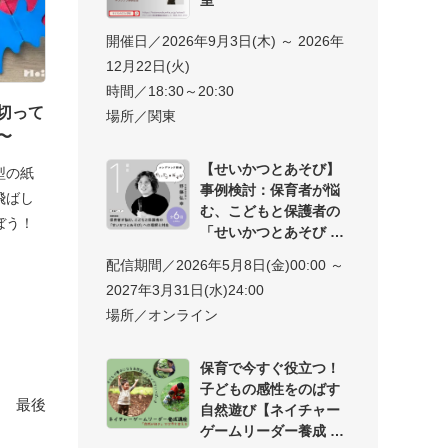
開催日／2026年9月3日(木) ～ 2026年
12月22日(火)
時間／18:30～20:30
切って
場所／関東
〜
【せいかつとあそび】
型の紙
事例検討：保育者が悩
飛ばし
む、こどもと保護者の
ぼう！
「せいかつとあそび
配信期間／2026年5月8日(金)00:00 ～
2027年3月31日(水)24:00
場所／オンライン
保育で今すぐ役立つ！
子どもの感性をのばす
最後
自然遊び【ネイチャー
ゲームリーダー養成