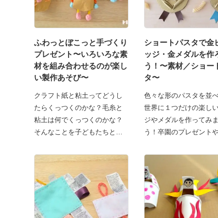
ふわっとぼこっと手づくり
ショートパスタで金
プレゼント〜いろいろな素
ッジ・金メダルを作
材を組み合わせるのが楽し
う！〜素材／ショー
い製作あそび〜
タ〜
クラフト紙と粘土ってどうし
色々な形のパスタを並
たらくっつくのかな？毛糸と
世界に１つだけの楽し
粘土は何でくっつくのかな？
ジやメダルを作ってみ
そんなことを子どもたちと考
う！卒園のプレゼント