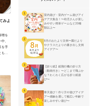
室内遊び・室内ゲーム遊びアイ
デア大集合！〜幼児さんが楽し
てみよ
みやすい簡単ゲームなど20種
類以上〜
味噌を
8月のおたより文例〜園だより
い中、
やクラスだよりの書き出し文例
豆を手
アイデア〜
とも心
【折り紙】紙飛行機の折り方
（動画付き）〜どこまで飛ぶか
な？わくわく広がる折り紙遊
び〜
寒天遊び！作り方や遊びアイデ
ア〜感触を通して幅広い年齢で
楽しみやすい遊び〜