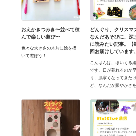
おえかきつみき〜並べて積
どんぐり、クリスマ
んで楽しい遊び〜
なんだあそびに、深
に読みたい記事。【
色々な大きさの木片に絵を描
回お届けしています
いて遊ぼう！
くる通信2024年11月
こんばんは。ほいくる
号】
です。日が暮れるのが
り、肌寒くなってきた
ど、なんだか賑やかさ
る