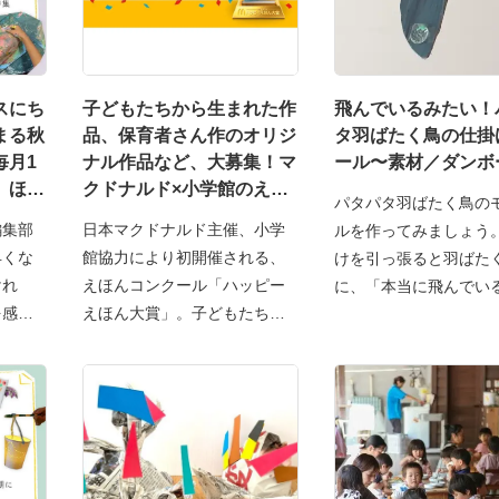
スにち
子どもたちから生まれた作
飛んでいるみたい！
まる秋
品、保育者さん作のオリジ
タ羽ばたく鳥の仕掛
毎月1
ナル作品など、大募集！マ
ール〜素材／ダンボ
、ほい
クドナルド×小学館のえほ
パタパタ羽ばたく鳥の
24日
んコンクール
編集部
日本マクドナルド主催、小学
ルを作ってみましょう
早くな
館協力により初開催される、
けを引っ張ると羽ばた
けれ
えほんコンクール「ハッピー
に、「本当に飛んでい
を感じ
えほん大賞」。子どもたちが
い