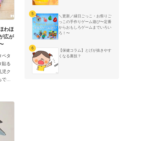
＼更新／縁日ごっこ・お祭りご
っこの手作りゲーム遊び〜定番
からおもしろゲームまでいろい
ほわほ
ろ！〜
が広が
〜
【保健コラム】とげが抜きやす
タペタ
くなる裏技？
タ貼る
乳児ク
ちでも