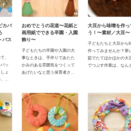
ピカバ
おめでとうの花道〜花紙と
大豆から味噌を作っ
ろ
画用紙でできる卒園・入園
う！〜素材／大豆〜
トパス
飾り〜
子どもたちと大豆から
子どもたちの卒園や入園の大
作ってみませんか？寒
べて、
事なときは、手作りであたた
茹でたてほかほかの大
いバッ
かみのある雰囲気をつくって
でつぶす作業は、なん
ましょ
あげたいなと思う保育者さん
や、運