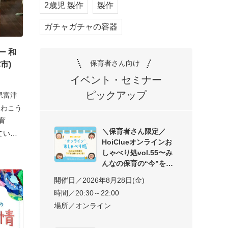
2歳児 製作
製作
ガチャガチャの容器
ー 和
保育者さん向け
市)
イベント・セミナー
ピックアップ
県富津
う
育
＼保育者さん限定／
ている
HoiClueオンラインお
しゃべり処vol.55〜み
んなの保育の“今”を交
開催日／2026年8月28日(金)
時間／20:30～22:00
場所／オンライン