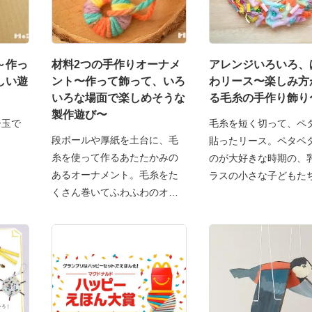
～作っ
材料2つの手作りオーナメ
アレンジいろいろ、
しい遊
ント〜作って飾って、いろ
わリース〜楽しみ方
いろな場面で楽しめそうな
る毛糸の手作り飾り
製作遊び〜
ー玉で
毛糸を短く切って、ペ
段ボールや厚紙を土台に、毛
貼ったリース。ペタペ
糸を使って作るあたたかみの
のが大好きな時期の、
あるオーナメント。毛糸をた
ラスの小さな子どもた
くさん巻いてふわふわのオー