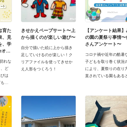
は育た
きせかえペープサート〜上
【アンケート結果】
泉、見
から描くのが楽しい遊び〜
の園の夏祭り事情〜
を、学
さんアンケート〜
自分で描いた絵に上から描き
eオン
コロナ禍や近年の酷暑
足していけるのが楽しい！ク
レポー
も切れな
子どもを取り巻く状況
リアファイルを使ってきせか
も、ど
により、夏祭りの在り
え人形をつくろう！
遊びは
直されている園もある
ども