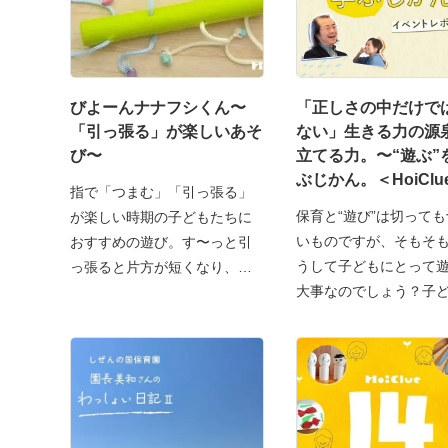
びよーんナナフシくん〜
「正しさの中だけで
「引っ張る」が楽しいあそ
ない」生きる力の源
び〜
立てる力。〜“遊ぶ”
ぶじかん。＜HoiClu
指で「つまむ」「引っ張る」
ライン講座イベント
保育と“遊び”は切って
が楽しい時期の子どもたちに
ト＞〜
いものですが、そもそ
おすすめの遊び。す〜っと引
うして子どもにとって
っ張ると片方が短くなり、ま
大事なのでしょう？子