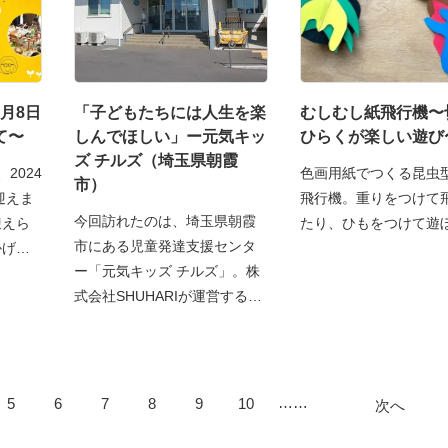
8月8日
「子どもたちには人生を楽
むしむし紙飛行機〜
て〜
しんでほしい」ー元気キッ
ひらくが楽しい遊び
ズ チルズ（埼玉県朝霞
、2024
色画用紙でつくる昆虫
市）
迎えま
飛行機。重りをつけて
今回訪れたのは、埼玉県朝霞
迎えら
たり、ひもをつけて遊
市にある児童発達支援センタ
かげ
ー「元気キッズ チルズ」。株
式会社SHUHARIが運営する元
……
5
6
7
8
9
10
次へ