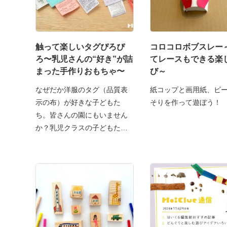
触って楽しいタグぴろぴ
コロコロボブスレー
ろ〜乳児さんの“好き”が詰
てレースもできる楽
まった手作りおもちゃ〜
び～
なぜだか洋服のタグ（品質表
紙コップと画用紙、ビ
示の布）が好きな子どもた
そりを作って遊ぼう！
ち。皆さんの園にもいません
か？乳児クラスの子どもたち
と