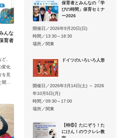
保育者とみんなの「学
びの時間」保育セミナ
ー2026
開催日／2026年9月20日(日)
みんな
時間／13:30～18:30
保育者
場所／関東
など、
ドイツのいろいろ人形
の変化
方を見
と聞い
開催日／2026年3月14日(土) ～ 2026
年10月5日(月)
時間／09:30～17:00
場所／関東
【特⑥】たにぞう！た
にけん！のウクレレ教
室