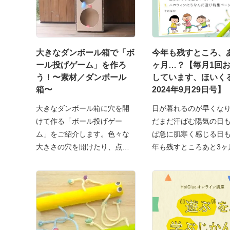
大きなダンボール箱で「ボ
今年も残すところ、
ール投げゲーム」を作ろ
ヶ月…？【毎月1回
う！〜素材／ダンボール
しています、ほいく
箱〜
2024年9月29日号】
大きなダンボール箱に穴を開
日が暮れるのが早くな
けて作る「ボール投げゲー
だまだ汗ばむ陽気の日
ム」をご紹介します。色々な
ば急に肌寒く感じる日
大きさの穴を開けたり、点数
年も残すところあと3ヶ
を