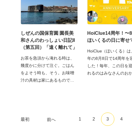
しぜんの国保育園 園長美
HoiClue14周年！〜
和さんのわっしょい日記II
ほいくるの日に寄せ
（第五回）「遠く離れて」
HoiClue（ほいくる）は
お茶を急須から淹れる時は、
年の8月8日で14周年を
幾度かに分けて注ぐ。ごはん
した！毎年、この日を
をよそう時も、そう。お味噌
れるのはみなさんのお
汁の具材は家にあるものでい
1
2
3
4
最初
前へ