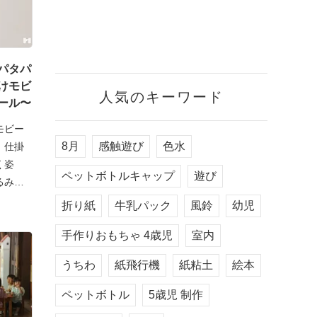
パタパ
けモビ
人気のキーワード
ール〜
モビー
8月
感触遊び
色水
。仕掛
く姿
ペットボトルキャップ
遊び
るみた
折り紙
牛乳パック
風鈴
幼児
手作りおもちゃ 4歳児
室内
うちわ
紙飛行機
紙粘土
絵本
ペットボトル
5歳児 制作