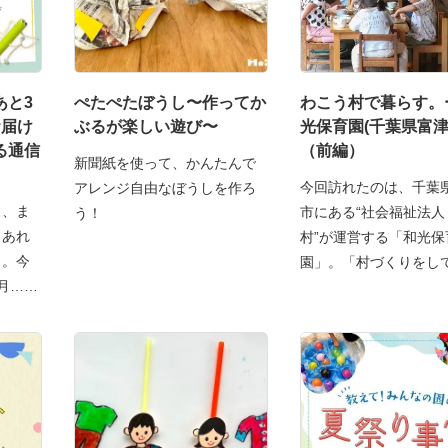
あと3
ぺたぺたぼうし〜作ってか
わこう村で暮らす。
お届け
ぶるが楽しい遊び〜
光保育園(千葉県富津
る通信
（前編）
新聞紙を使って、かんたんで
今回訪れたのは、千葉
アレンジ自由なぼうしを作ろ
り、ま
市にある“社会福祉法人 わこ
う！
もあれ
村”が運営する「和光保
も。今
園」。「村づくりをし
月…！