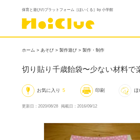
保育と遊びのプラットフォーム［ほいくる］by 小学館
ホーム
あそび
製作遊び
製作・制作
切り貼り千歳飴袋〜少ない材料で
お気に入り
5
印刷
ほ
更新日：2020/08/28
掲載日：2016/09/12