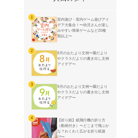
室内遊び・室内ゲーム遊びアイ
デア大集合！〜幼児さんが楽し
みやすい簡単ゲームなど20種
類以上〜
8月のおたより文例〜園だより
やクラスだよりの書き出し文例
アイデア〜
9月のおたより文例〜園だより
やクラスだよりの書き出し文例
アイデア〜
【折り紙】紙飛行機の折り方
（動画付き）〜どこまで飛ぶか
な？わくわく広がる折り紙遊
び〜