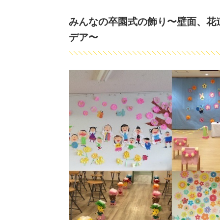
みんなの卒園式の飾り〜壁面、花
デア〜