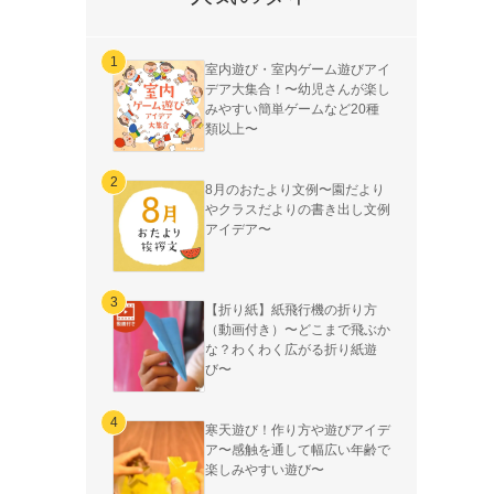
室内遊び・室内ゲーム遊びアイ
デア大集合！〜幼児さんが楽し
みやすい簡単ゲームなど20種
類以上〜
8月のおたより文例〜園だより
やクラスだよりの書き出し文例
アイデア〜
【折り紙】紙飛行機の折り方
（動画付き）〜どこまで飛ぶか
な？わくわく広がる折り紙遊
び〜
寒天遊び！作り方や遊びアイデ
ア〜感触を通して幅広い年齢で
楽しみやすい遊び〜