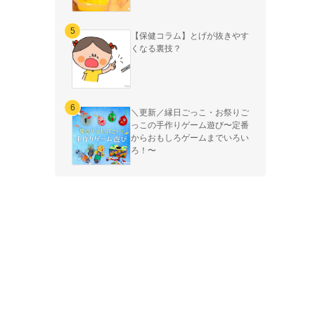
【保健コラム】とげが抜きやす
くなる裏技？
＼更新／縁日ごっこ・お祭りご
っこの手作りゲーム遊び〜定番
からおもしろゲームまでいろい
ろ！〜