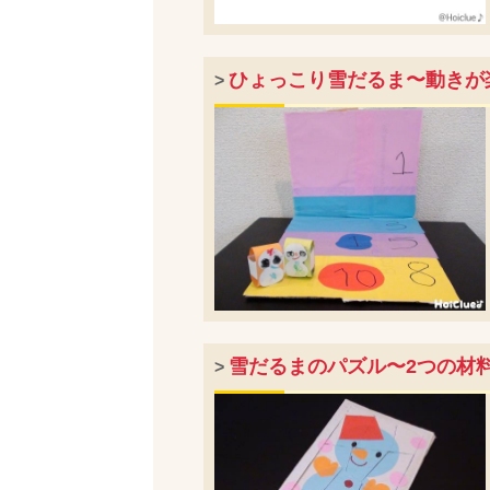
ひょっこり雪だるま〜動きが
>
雪だるまのパズル〜2つの材
>