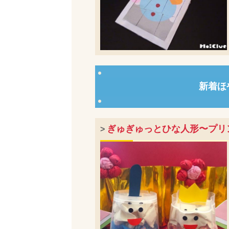
新着ほ
ぎゅぎゅっとひな人形〜プリ
>