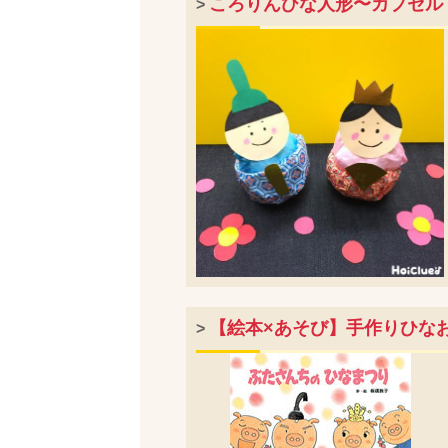
ころりんひな人形〜カプセル
>
【絵本×あそび】手作りひな
>