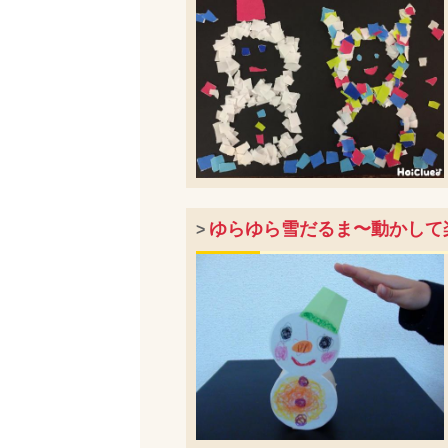
ゆらゆら雪だるま〜動かして
>