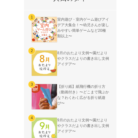
室内遊び・室内ゲーム遊びアイ
デア大集合！〜幼児さんが楽し
みやすい簡単ゲームなど20種
類以上〜
8月のおたより文例〜園だより
やクラスだよりの書き出し文例
アイデア〜
【折り紙】紙飛行機の折り方
（動画付き）〜どこまで飛ぶか
な？わくわく広がる折り紙遊
び〜
9月のおたより文例〜園だより
やクラスだよりの書き出し文例
アイデア〜