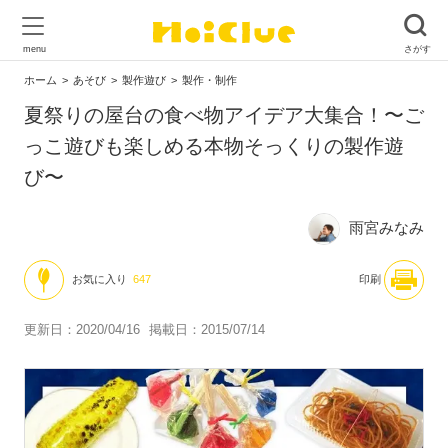
ホーム
あそび
製作遊び
製作・制作
夏祭りの屋台の食べ物アイデア大集合！〜ご
っこ遊びも楽しめる本物そっくりの製作遊
び〜
雨宮みなみ
お気に入り
647
印刷
更新日：2020/04/16
掲載日：2015/07/14