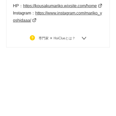
HP：
https://kousakumariko.
wixsite.com/home
Instagram：
https://www.instagram.com/mariko_y
oshidaaa/
専門家 ✕ HoiClueとは？