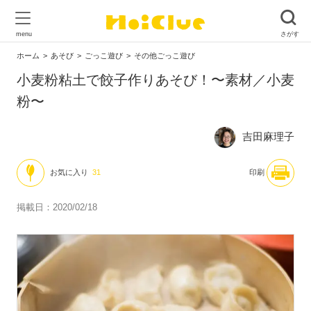
ホーム
あそび
ごっこ遊び
その他ごっこ遊び
小麦粉粘土で餃子作りあそび！〜素材／小麦
粉〜
吉田麻理子
お気に入り
31
印刷
掲載日：2020/02/18