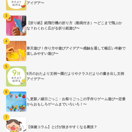
アイデア〜
【折り紙】紙飛行機の折り方（動画付き）〜どこまで飛ぶか
な？わくわく広がる折り紙遊び〜
寒天遊び！作り方や遊びアイデア〜感触を通して幅広い年齢で
楽しみやすい遊び〜
9月のおたより文例〜園だよりやクラスだよりの書き出し文例
アイデア〜
＼更新／縁日ごっこ・お祭りごっこの手作りゲーム遊び〜定番
からおもしろゲームまでいろいろ！〜
【保健コラム】とげが抜きやすくなる裏技？