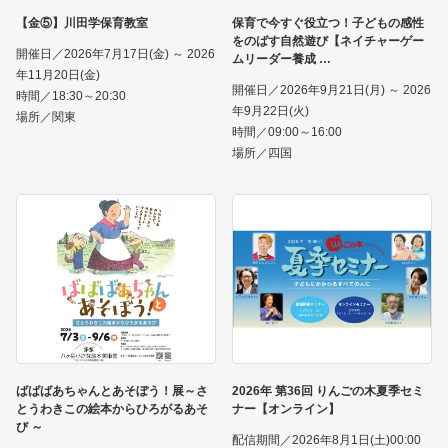
【金⑤】川田学保育教室
保育で今すぐ役立つ！子どもの感性
をのばす自然遊び【ネイチャーゲー
開催日／2026年7月17日(金) ～ 2026
ムリーダー養成
年11月20日(金)
開催日／2026年9月21日(月) ～ 2026
時間／18:30～20:30
年9月22日(火)
場所／関東
時間／09:00～16:00
場所／四国
ばばばあちゃんとあそぼう！展～さ
2026年 第36回 りんごの木夏季セミ
とうわきこの絵本からひろがるあそ
ナー【オンライン】
び ～
配信期間／2026年8月1日(土)00:00