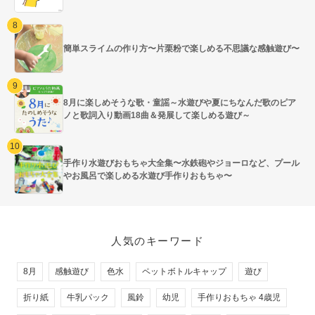
簡単スライムの作り方〜片栗粉で楽しめる不思議な感触遊び〜
8月に楽しめそうな歌・童謡～水遊びや夏にちなんだ歌のピア
ノと歌詞入り動画18曲＆発展して楽しめる遊び～
手作り水遊びおもちゃ大全集〜水鉄砲やジョーロなど、プール
やお風呂で楽しめる水遊び手作りおもちゃ〜
人気のキーワード
8月
感触遊び
色水
ペットボトルキャップ
遊び
折り紙
牛乳パック
風鈴
幼児
手作りおもちゃ 4歳児