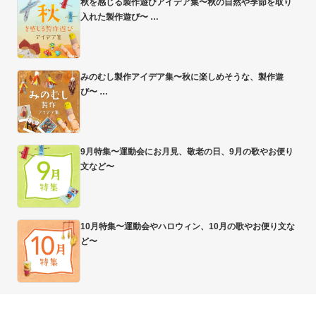
秋を感じる製作遊びアイデア集〜秋の自然や季節を取り
入れた製作遊び〜
みのむし製作アイデア集〜秋に楽しめそうな、製作遊
び〜
9月特集〜運動会にお月見、敬老の日、9月の歌やお便り
文など〜
10月特集〜運動会やハロウィン、10月の歌やお便り文な
ど〜