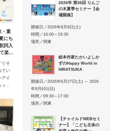
2026年 第36回 りんご
の木夏季セミナー【会
場開催】
開催日／2026年8月8日(土)
歌・童
時間／10:00～19:30
夏にち
場所／関東
歌詞入
して楽し
絵本作家たかいよしか
ずのHappy World in
すぐそ
HIRATSUKA
れてい
いアイ
開催日／2026年6月27日(土) ～ 2026
ュッシ
年9月6日(日)
時間／09:30～17:00
場所／関東
【チャイルドWEBセミ
ナー】「こども主体の
保育と放任の違い」