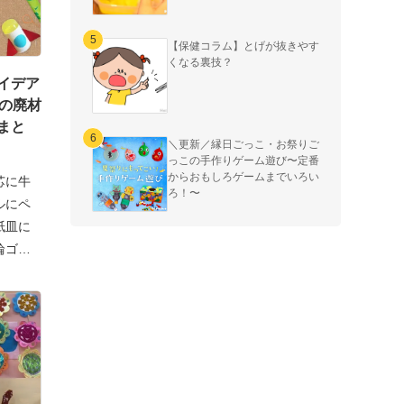
【保健コラム】とげが抜きやす
くなる裏技？
イデア
上の廃材
まと
＼更新／縁日ごっこ・お祭りご
っこの手作りゲーム遊び〜定番
からおもしろゲームまでいろい
芯に牛
ろ！〜
ルにペ
紙皿に
輪ゴム