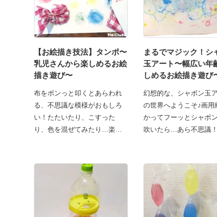
【お絵描き技法】タンポ〜
まるでマジック！シ
乳児さんから楽しめるお絵
玉アート〜幅広い年
描き遊び〜
しめるお絵描き遊び
布をポンっと叩くとあらわれ
幻想的な、シャボン玉
る、不思議な模様がおもしろ
の世界へようこそ♪画用
い！たたいたり、こすった
かってフーッとシャボ
り、色を混ぜてみたり…楽し
吹いたら…あら不思議
み