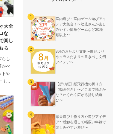
室内遊び・室内ゲーム遊びアイ
デア大集合！〜幼児さんが楽し
ゃ大全
みやすい簡単ゲームなど20種
ロな
類以上〜
で楽し
もち
8月のおたより文例〜園だより
やクラスだよりの書き出し文例
ざらし
アイデア〜
浮かべ
ットや
作り船
【折り紙】紙飛行機の折り方
（動画付き）〜どこまで飛ぶか
な？わくわく広がる折り紙遊
び〜
寒天遊び！作り方や遊びアイデ
ア〜感触を通して幅広い年齢で
楽しみやすい遊び〜