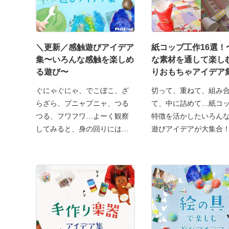
＼更新／感触遊びアイデア
紙コップ工作16選！
集〜いろんな感触を楽しめ
な素材を通して楽し
る遊び〜
りおもちゃアイデア
ぐにゃぐにゃ、でこぼこ、ざ
切って、重ねて、組み
らざら、プニャプニャ、つる
て、中に詰めて…紙コ
つる、フワフワ…よーく観察
特徴を活かしたいろん
してみると、身の回りにはい
遊びアイデアが大集合