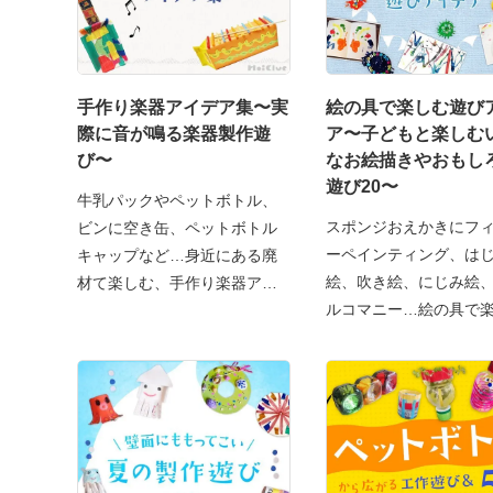
手作り楽器アイデア集〜実
絵の具で楽しむ遊び
際に音が鳴る楽器製作遊
ア〜子どもと楽しむ
び〜
なお絵描きやおもし
遊び20〜
牛乳パックやペットボトル、
スポンジおえかきにフ
ビンに空き缶、ペットボトル
ーペインティング、は
キャップなど…身近にある廃
絵、吹き絵、にじみ絵
材て楽しむ、手作り楽器アイ
ルコマニー…絵の具で
染