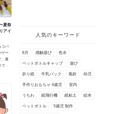
〜夏祭
りアイ
人気のキーワード
ョコバ
8月
感触遊び
色水
やゲー
ど…夏
ペットボトルキャップ
遊び
りで楽
折り紙
牛乳パック
風鈴
幼児
手作りおもちゃ 4歳児
室内
うちわ
紙飛行機
紙粘土
絵本
ペットボトル
5歳児 制作