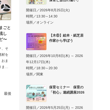
開催日／2026年8月25日(火)
時間／13:30～14:30
場所／オンライン
まごと
流し
【木⑥】絵本・紙芝居
ど〜
作家から学ぼう
ク、そ
廃材を
開催日／2026年10月8日(木) ～ 2026
、おま
年12月17日(木)
りまし
時間／18:30～20:30
場所／関東
保育セミナー 保育の
「初心」連続講座2026
最後
開催日／2026年5月25日(月) ～ 2026