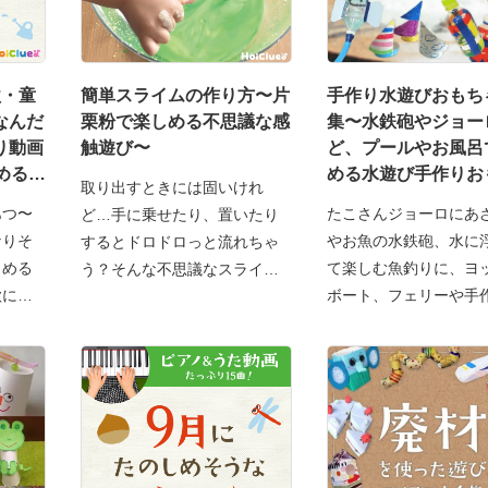
歌・童
簡単スライムの作り方〜片
手作り水遊びおもち
なんだ
栗粉で楽しめる不思議な感
集〜水鉄砲やジョー
り動画
触遊び〜
ど、プールやお風呂
める遊
める水遊び手作りお
取り出すときには固いけれ
ゃ〜
あつ〜
たこさんジョーロにあ
ど…手に乗せたり、置いたり
なりそ
やお魚の水鉄砲、水に
するとドロドロっと流れちゃ
しめる
て楽しむ魚釣りに、ヨ
う？そんな不思議なスライム
歌に真
ボート、フェリーや手
を