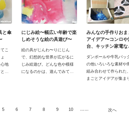
具と傘
にじみ絵〜幅広い年齢で楽
みんなの手作りおま
〜
しめそうな絵の具遊び〜
アイデア〜コンロや
台、キッチン家電な
ってこ
絵の具がじんわ〜りにじん
ダンボールや牛乳パッ
しょ
で、幻想的な世界が広がるに
の他いろいろな素材や
た心地
じみ絵遊び。どんな色や模様
組み合わせて作られた
すとき
になるのかは、遊んでみてか
まごとアイデアが集ま
ら
……
5
6
7
8
9
10
次へ