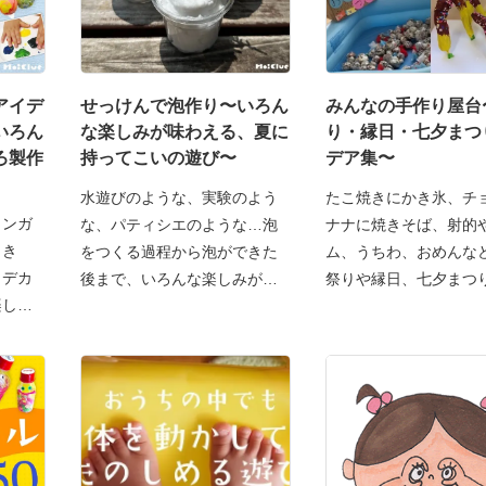
アイデ
せっけんで泡作り〜いろん
みんなの手作り屋台
いろん
な楽しみが味わえる、夏に
り・縁日・七夕まつ
ろ製作
持ってこいの遊び〜
デア集〜
水遊びのような、実験のよう
たこ焼きにかき氷、チ
ィンガ
な、パティシエのような…泡
ナナに焼きそば、射的
じき
をつくる過程から泡ができた
ム、うちわ、おめんな
、デカ
後まで、いろんな楽しみがつ
祭りや縁日、七夕まつ
楽しむ