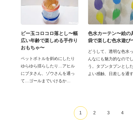
ビー玉コロコロ落とし〜幅
色水カーテン〜絵の
広い年齢で楽しめる手作り
袋で楽しむ色水遊び
おもちゃ〜
どうして、透明な色水
ペットボトルを斜めにしたり
んなにも魅力的なので
ゆらゆら揺らしたり…アヒル
う。タプンタプンとし
にブタさん、ゾウさんを通っ
よい感触、日差しを通
て…ゴールまでいけるか
れ
な！？
1
2
3
4