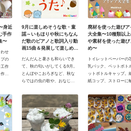
〜身近
9月に楽しめそうな歌・童
廃材を使った遊びア
む手作
謡～いもほりや秋にちなん
大全集〜10種類以
集〜
だ歌のピアノと歌詞入り動
や素材を使った遊び
画15曲＆発展して楽しめる
め〜
合わせ
遊び～
だんだんと暑さも和らいでき
トイレットペーパーの
ップの
て、秋の匂いがしてくる9月。
乳パック、ペットボト
な工作
とんぼやこおろぎなど、秋な
ットボトルキャップ。
！作っ
らではの虫の歌や、おなじ
紙コップ、ストローに