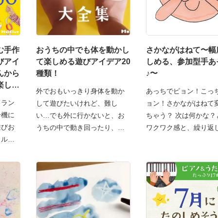
む手作
おうちの中でも体を動かし
さかながはねて〜幅
びアイ
て楽しめる遊びアイデア20
しめる、参加型手あ
んから
種類！
♪〜
楽しめ
外でおもいっきり身体を動か
あっちでピョン！こっ
、ラン
して遊びたいけれど、難し
ョン！さかながはねて
号機に
い…でも外に行かないと、お
ちゃう？ 次は何かな？
遊びお
うちの中で動き回ったり、な
ワクワク感と、繰り返
トル工
ん