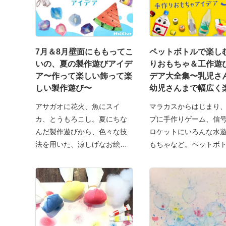
7月＆8月壁面にももってこ
ペットボトルで楽し
いの、夏の製作遊びアイデ
りおもちゃ＆工作遊
ア〜作って楽しい飾って楽
デア大全集〜乳児さ
しい製作遊び〜
幼児さんまで幅広く
る遊び〜
アサガオに花火、魚にスイ
マラカスからはじまり
カ、とうもろこし。夏にちな
プに手作りゲーム、信
んだ製作遊びから、色々な技
ロケットにいろんな水
法を用いた、涼しげなお絵描
もちゃなど。ペットボ
き