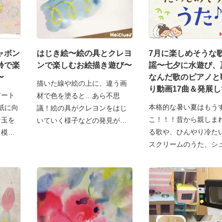
ャボン
はじき絵〜絵の具とクレヨ
7月に楽しめそうな
齢で楽
ンで楽しむお絵描き遊び〜
謡〜七夕に水遊び、
〜
なんだ歌のピアノと
描いた線や絵の上に、違う画
り動画17曲＆発展
アート
材で色を塗ると…あら不思
める遊び〜
本格的な暑い夏はもう
紙に向
議！絵の具がクレヨンをはじ
こ！！！昔から親しま
ン玉を
いていく様子などの発見が楽
る歌や、ひんやり冷た
！模様
し
スクリームのうた、シ