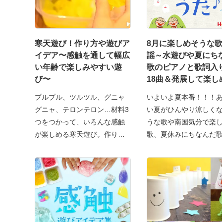
寒天遊び！作り方や遊びア
8月に楽しめそうな
イデア〜感触を通して幅広
謡～水遊びや夏にち
い年齢で楽しみやすい遊
歌のピアノと歌詞入
び〜
18曲＆発展して楽し
び～
プルプル、ツルツル、グニャ
いよいよ夏本番！！！
グニャ、テロンテロン…材料3
い夏がひんやり涼しく
つをつかって、いろんな感触
うな歌や南国気分で楽
が楽しめる寒天遊び。作り方
歌、夏休みにちなんだ