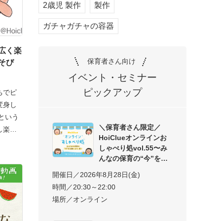
2歳児 製作
製作
ガチャガチャの容器
広く楽
保育者さん向け
そび
イベント・セミナー
ピックアップ
ちでピ
変身し
という
＼保育者さん限定／
し楽
HoiClueオンラインお
しゃべり処vol.55〜み
んなの保育の“今”を交
開催日／2026年8月28日(金)
時間／20:30～22:00
場所／オンライン