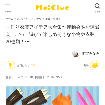
ホーム
あそび
ごっこ遊び
衣装・小道具
手作り衣装アイデア大全集〜運動会やお遊戯
会、ごっこ遊びで楽しめそうな小物や衣装
20種類！〜
雨宮みなみ
お気に入り
311
印刷
更新日：2020/11/18
掲載日：2016/09/21