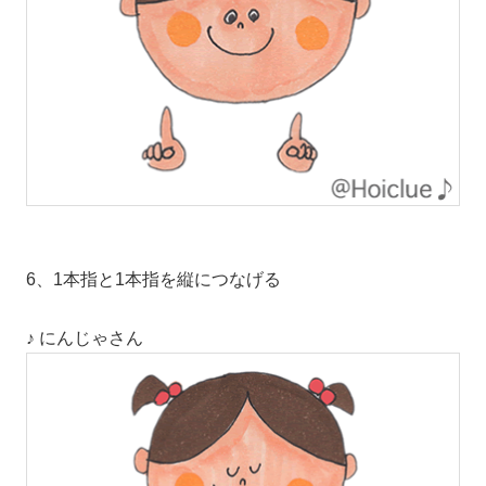
6、1本指と1本指を縦につなげる
♪ にんじゃさん