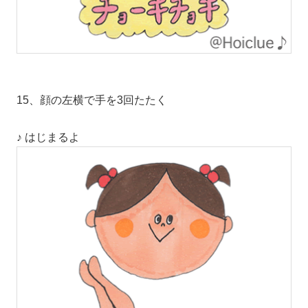
15、顔の左横で手を3回たたく
♪ はじまるよ