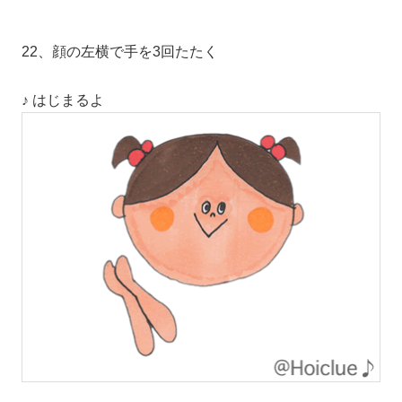
22、顔の左横で手を3回たたく
♪ はじまるよ