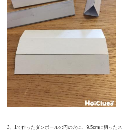
3、1で作ったダンボールの円の穴に、9.5cmに切ったス