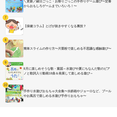
＼更新／縁日ごっこ・お祭りごっこの手作りゲーム遊び〜定番
からおもしろゲームまでいろいろ！〜
【保健コラム】とげが抜きやすくなる裏技？
簡単スライムの作り方〜片栗粉で楽しめる不思議な感触遊び〜
8月に楽しめそうな歌・童謡～水遊びや夏にちなんだ歌のピア
ノと歌詞入り動画18曲＆発展して楽しめる遊び～
手作り水遊びおもちゃ大全集〜水鉄砲やジョーロなど、プール
やお風呂で楽しめる水遊び手作りおもちゃ〜