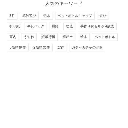
人気のキーワード
8月
感触遊び
色水
ペットボトルキャップ
遊び
折り紙
牛乳パック
風鈴
幼児
手作りおもちゃ 4歳児
室内
うちわ
紙飛行機
紙粘土
絵本
ペットボトル
5歳児 制作
2歳児 製作
製作
ガチャガチャの容器