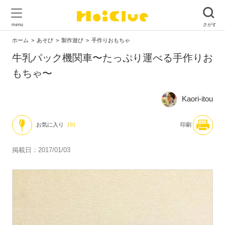
ホーム
あそび
製作遊び
手作りおもちゃ
牛乳パック機関車〜たっぷり運べる手作りお
もちゃ〜
Kaori-itou
お気に入り
191
印刷
掲載日：2017/01/03