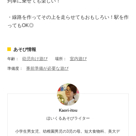
列車に乗せても楽しい！
・線路を作ってその上を走らせてもおもしろい！駅を作
ってもOK◎
あそび情報
幼児向け遊び
室内遊び
年齢：
場所：
事前準備が必要な遊び
準備度：
Kaori-itou
ほいくるあそびライター
小学生男女児、幼稚園男児の3児の母。短大食物科、美大デ