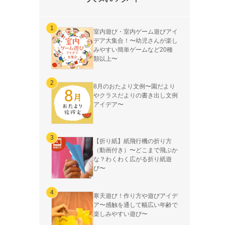
室内遊び・室内ゲーム遊びアイ
デア大集合！〜幼児さんが楽し
みやすい簡単ゲームなど20種
類以上〜
8月のおたより文例〜園だより
やクラスだよりの書き出し文例
アイデア〜
【折り紙】紙飛行機の折り方
（動画付き）〜どこまで飛ぶか
な？わくわく広がる折り紙遊
び〜
寒天遊び！作り方や遊びアイデ
ア〜感触を通して幅広い年齢で
楽しみやすい遊び〜