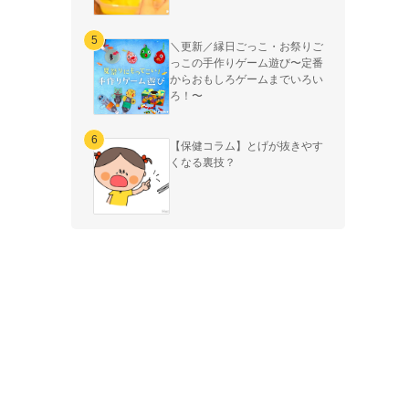
＼更新／縁日ごっこ・お祭りご
っこの手作りゲーム遊び〜定番
からおもしろゲームまでいろい
ろ！〜
【保健コラム】とげが抜きやす
くなる裏技？