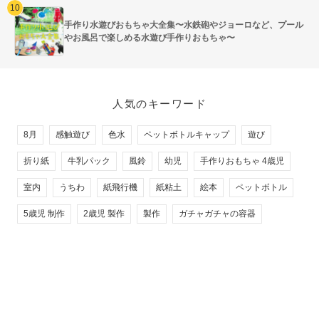
手作り水遊びおもちゃ大全集〜水鉄砲やジョーロなど、プール
やお風呂で楽しめる水遊び手作りおもちゃ〜
人気のキーワード
8月
感触遊び
色水
ペットボトルキャップ
遊び
折り紙
牛乳パック
風鈴
幼児
手作りおもちゃ 4歳児
室内
うちわ
紙飛行機
紙粘土
絵本
ペットボトル
5歳児 制作
2歳児 製作
製作
ガチャガチャの容器