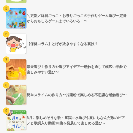
＼更新／縁日ごっこ・お祭りごっこの手作りゲーム遊び〜定番
からおもしろゲームまでいろいろ！〜
【保健コラム】とげが抜きやすくなる裏技？
寒天遊び！作り方や遊びアイデア〜感触を通して幅広い年齢で
楽しみやすい遊び〜
簡単スライムの作り方〜片栗粉で楽しめる不思議な感触遊び〜
8月に楽しめそうな歌・童謡～水遊びや夏にちなんだ歌のピア
ノと歌詞入り動画18曲＆発展して楽しめる遊び～