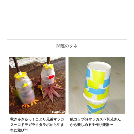
関連のタネ
秋ぎゅぎゅっ！ことり兄弟マラカ
紙コップdeマラカス〜乳児さん
ス〜コドモガラクタラボから生ま
から楽しめる手作り楽器〜
れた遊び〜