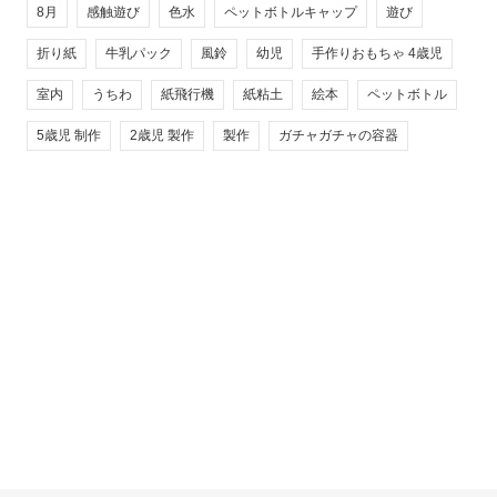
8月
感触遊び
色水
ペットボトルキャップ
遊び
折り紙
牛乳パック
風鈴
幼児
手作りおもちゃ 4歳児
室内
うちわ
紙飛行機
紙粘土
絵本
ペットボトル
5歳児 制作
2歳児 製作
製作
ガチャガチャの容器