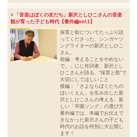
>
「音楽はぼくの友だち」新沢としひこさんの音楽
観が育った子ども時代【番外編vol.1】
保育と歌についてたっぷり語
ってくださった、シンガーソ
ングライターの新沢としひこ
さん。
前編：考えることをやめない
で。」にじ作詞者、新沢とし
ひこさんが語る、“保育と歌”で
大切にしてほしいこと
後編：「さよならぼくたちの
ほいくえん」を生み出した新
沢としひこさんの考える、新
しい「卒園ソング」の選び方
番外編では、本編でお伝えで
きなかった新沢さんの子ども
時代のお話を特別に大公開し
ます！