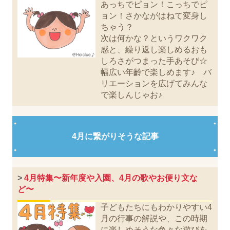
あっちでピョン！こっちでピ
ョン！さかながはねて変身し
ちゃう？
次は何かな？というワクワク
感と、繰り返し楽しめるおも
しろさがつまった手あそび☆
幅広い年齡で楽しめます♪ バ
リエーションを広げてみんな
で楽しんじゃお♪
4月に繋がりそうな記事
>
4月特集〜新年度や入園、4月の歌やお便り文な
ど〜
子どもたちにもわかりやすい4
月の行事の解説や、この時期
に楽しめそうな色々な遊びを