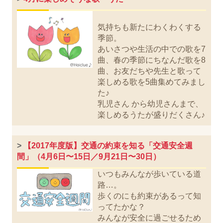
気持ちも新たにわくわくする
季節。
あいさつや生活の中での歌を7
曲、春の季節にちなんだ歌を8
曲、お友だちや先生と歌って
楽しめる歌を5曲集めてみまし
た♪
乳児さん から幼児さんまで、
楽しめるうたが盛りだくさん♪
>
【2017年度版】交通の約束を知る「交通安全週
間」（4月6日〜15日／9月21日〜30日）
いつもみんなが歩いている道
路…。
歩くのにも約束があるって知
ってたかな？
みんなが安全に過ごせるため