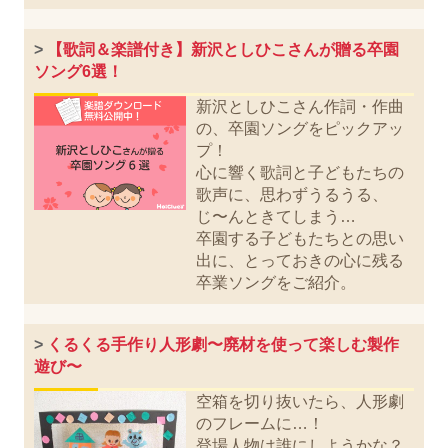
>
【歌詞＆楽譜付き】新沢としひこさんが贈る卒園
ソング6選！
新沢としひこさん作詞・作曲
の、卒園ソングをピックアッ
プ！
心に響く歌詞と子どもたちの
歌声に、思わずうるうる、
じ〜んときてしまう…
卒園する子どもたちとの思い
出に、とっておきの心に残る
卒業ソングをご紹介。
>
くるくる手作り人形劇〜廃材を使って楽しむ製作
遊び〜
空箱を切り抜いたら、人形劇
のフレームに…！
登場人物は誰にしようかな？