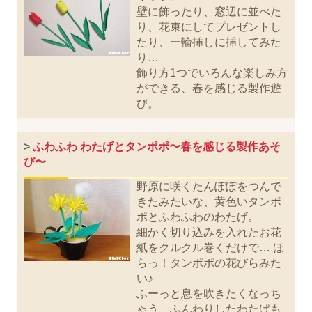
壁に飾ったり、窓辺に並べた
り、花束にしてプレゼントし
たり、一輪挿しに挿してみた
り…
飾り方1つでいろんな楽しみ方
ができる、春を感じる製作遊
び。
>
ふわふわ わたげとタンポポ〜春を感じる製作あそ
び〜
野原に咲くたんぽぽをつんで
きたみたいな、黄色いタンポ
ポとふわふわのわたげ。
細かく切り込みを入れたお花
紙をクルクル巻くだけで… ほ
らっ！タンポポの花びらみた
い♪
ふーっと息を吹きたくなっち
ゃう、ふんわりしたわたげも