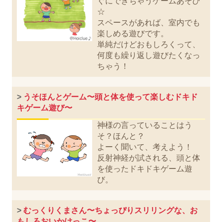
ぐにできちゃうゲームあそび
☆
スペースがあれば、室内でも
楽しめる遊びです。
単純だけどおもしろくって、
何度も繰り返し遊びたくなっ
ちゃう！
>
うそほんとゲーム〜頭と体を使って楽しむドキド
キゲーム遊び〜
神様の言っていることはう
そ？ほんと？
よーく聞いて、考えよう！
反射神経が試される、頭と体
を使ったドキドキゲーム遊
び。
>
むっくりくまさん〜ちょっぴりスリリングな、お
もしろおいかけっこ〜