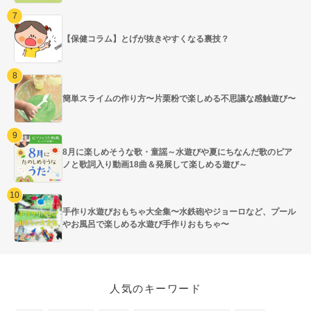
【保健コラム】とげが抜きやすくなる裏技？
簡単スライムの作り方〜片栗粉で楽しめる不思議な感触遊び〜
8月に楽しめそうな歌・童謡～水遊びや夏にちなんだ歌のピア
ノと歌詞入り動画18曲＆発展して楽しめる遊び～
手作り水遊びおもちゃ大全集〜水鉄砲やジョーロなど、プール
やお風呂で楽しめる水遊び手作りおもちゃ〜
人気のキーワード