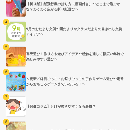
【折り紙】紙飛行機の折り方（動画付き）〜どこまで飛ぶか
な？わくわく広がる折り紙遊び〜
9月のおたより文例〜園だよりやクラスだよりの書き出し文例
アイデア〜
寒天遊び！作り方や遊びアイデア〜感触を通して幅広い年齢で
楽しみやすい遊び〜
＼更新／縁日ごっこ・お祭りごっこの手作りゲーム遊び〜定番
からおもしろゲームまでいろいろ！〜
【保健コラム】とげが抜きやすくなる裏技？