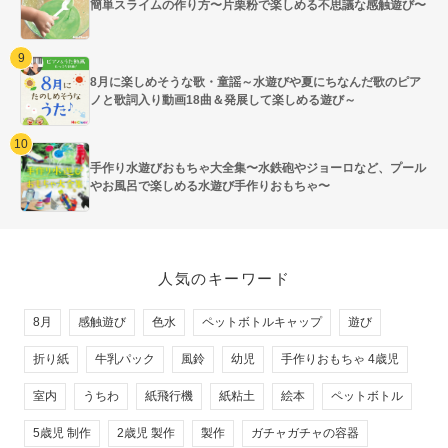
簡単スライムの作り方〜片栗粉で楽しめる不思議な感触遊び〜
8月に楽しめそうな歌・童謡～水遊びや夏にちなんだ歌のピア
ノと歌詞入り動画18曲＆発展して楽しめる遊び～
手作り水遊びおもちゃ大全集〜水鉄砲やジョーロなど、プール
やお風呂で楽しめる水遊び手作りおもちゃ〜
人気のキーワード
8月
感触遊び
色水
ペットボトルキャップ
遊び
折り紙
牛乳パック
風鈴
幼児
手作りおもちゃ 4歳児
室内
うちわ
紙飛行機
紙粘土
絵本
ペットボトル
5歳児 制作
2歳児 製作
製作
ガチャガチャの容器