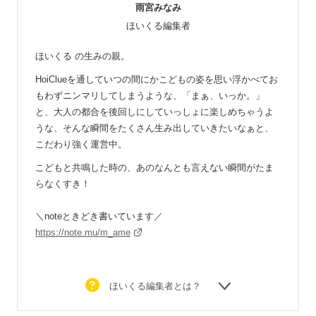
雨宮みなみ
ほいくる編集者
ほいくる の生みの親。
HoiClueを通していつの間にかこどもの姿を思い浮かべてお
もわずニンマリしてしまうような、「まぁ、いっか。」
と、大人の都合を後回しにしていっしょに楽しめちゃうよ
うな、そんな瞬間をたくさん生み出していきたいなぁと、
こだわり強く運営中。
こどもと共鳴した時の、あのなんとも言えない瞬間がたま
らなくすき！
＼noteときどき書いています／
https://note.mu/m_ame
ほいくる編集者とは？