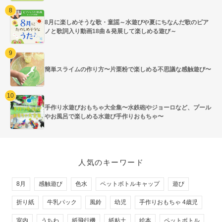
8月に楽しめそうな歌・童謡～水遊びや夏にちなんだ歌のピア
ノと歌詞入り動画18曲＆発展して楽しめる遊び～
簡単スライムの作り方〜片栗粉で楽しめる不思議な感触遊び〜
手作り水遊びおもちゃ大全集〜水鉄砲やジョーロなど、プール
やお風呂で楽しめる水遊び手作りおもちゃ〜
人気のキーワード
8月
感触遊び
色水
ペットボトルキャップ
遊び
折り紙
牛乳パック
風鈴
幼児
手作りおもちゃ 4歳児
室内
うちわ
紙飛行機
紙粘土
絵本
ペットボトル