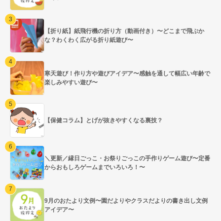
【折り紙】紙飛行機の折り方（動画付き）〜どこまで飛ぶか
な？わくわく広がる折り紙遊び〜
寒天遊び！作り方や遊びアイデア〜感触を通して幅広い年齢で
楽しみやすい遊び〜
【保健コラム】とげが抜きやすくなる裏技？
＼更新／縁日ごっこ・お祭りごっこの手作りゲーム遊び〜定番
からおもしろゲームまでいろいろ！〜
9月のおたより文例〜園だよりやクラスだよりの書き出し文例
アイデア〜