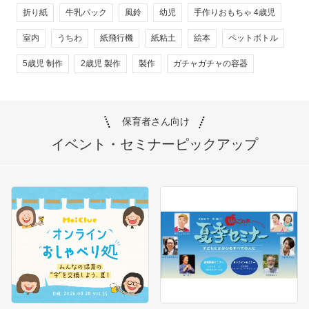
折り紙
牛乳パック
風鈴
幼児
手作りおもちゃ 4歳児
室内
うちわ
紙飛行機
紙粘土
絵本
ペットボトル
5歳児 制作
2歳児 製作
製作
ガチャガチャの容器
保育者さん向け
イベント・セミナー
ピックアップ