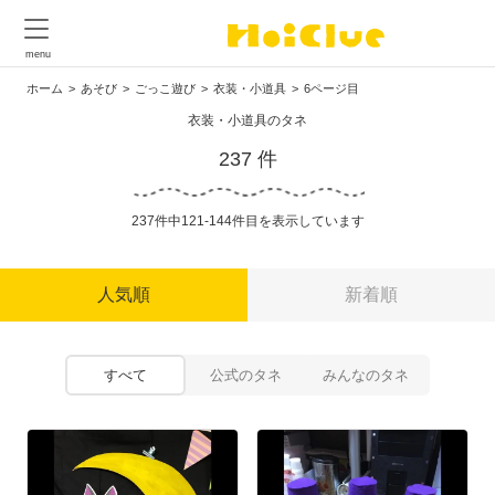
ホーム
あそび
ごっこ遊び
衣装・小道具
6ページ目
衣装・小道具のタネ
237 件
237件中121-144件目を表示しています
人気順
新着順
すべて
公式のタネ
みんなのタネ