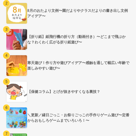
8月のおたより文例〜園だよりやクラスだよりの書き出し文例
アイデア〜
【折り紙】紙飛行機の折り方（動画付き）〜どこまで飛ぶか
な？わくわく広がる折り紙遊び〜
寒天遊び！作り方や遊びアイデア〜感触を通して幅広い年齢で
楽しみやすい遊び〜
【保健コラム】とげが抜きやすくなる裏技？
＼更新／縁日ごっこ・お祭りごっこの手作りゲーム遊び〜定番
からおもしろゲームまでいろいろ！〜