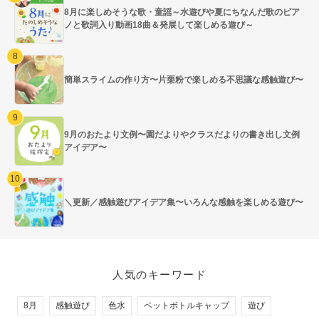
8月に楽しめそうな歌・童謡～水遊びや夏にちなんだ歌のピア
ノと歌詞入り動画18曲＆発展して楽しめる遊び～
簡単スライムの作り方〜片栗粉で楽しめる不思議な感触遊び〜
9月のおたより文例〜園だよりやクラスだよりの書き出し文例
アイデア〜
＼更新／感触遊びアイデア集〜いろんな感触を楽しめる遊び〜
人気のキーワード
8月
感触遊び
色水
ペットボトルキャップ
遊び