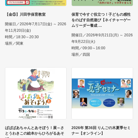
【金⑤】川田学保育教室
保育で今すぐ役立つ！子どもの感性
をのばす自然遊び【ネイチャーゲー
開催日／2026年7月17日(金) ～ 2026
ムリーダー養成
年11月20日(金)
開催日／2026年9月21日(月) ～ 2026
時間／18:30～20:30
年9月22日(火)
場所／関東
時間／09:00～16:00
場所／四国
ばばばあちゃんとあそぼう！展～さ
2026年 第36回 りんごの木夏季セミ
とうわきこの絵本からひろがるあそ
ナー【オンライン】