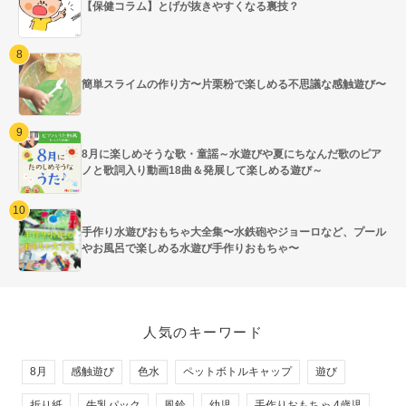
【保健コラム】とげが抜きやすくなる裏技？
簡単スライムの作り方〜片栗粉で楽しめる不思議な感触遊び〜
8月に楽しめそうな歌・童謡～水遊びや夏にちなんだ歌のピア
ノと歌詞入り動画18曲＆発展して楽しめる遊び～
手作り水遊びおもちゃ大全集〜水鉄砲やジョーロなど、プール
やお風呂で楽しめる水遊び手作りおもちゃ〜
人気のキーワード
8月
感触遊び
色水
ペットボトルキャップ
遊び
折り紙
牛乳パック
風鈴
幼児
手作りおもちゃ 4歳児