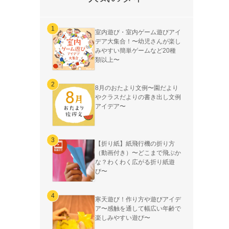
室内遊び・室内ゲーム遊びアイ
デア大集合！〜幼児さんが楽し
みやすい簡単ゲームなど20種
類以上〜
8月のおたより文例〜園だより
やクラスだよりの書き出し文例
アイデア〜
【折り紙】紙飛行機の折り方
（動画付き）〜どこまで飛ぶか
な？わくわく広がる折り紙遊
び〜
寒天遊び！作り方や遊びアイデ
ア〜感触を通して幅広い年齢で
楽しみやすい遊び〜