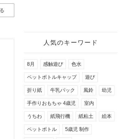
る
人気のキーワード
8月
感触遊び
色水
ペットボトルキャップ
遊び
折り紙
牛乳パック
風鈴
幼児
手作りおもちゃ 4歳児
室内
うちわ
紙飛行機
紙粘土
絵本
ペットボトル
5歳児 制作