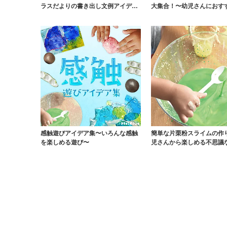
ラスだよりの書き出し文例アイデ
大集合！〜幼児さんにおす
ア〜
全に配慮して楽し...
感触遊びアイデア集〜いろんな感触
簡単な片栗粉スライムの作
を楽しめる遊び〜
児さんから楽しめる不思議
び〜