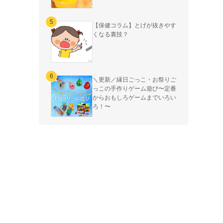
【保健コラム】とげが抜きやす
くなる裏技？
＼更新／縁日ごっこ・お祭りご
っこの手作りゲーム遊び〜定番
からおもしろゲームまでいろい
ろ！〜