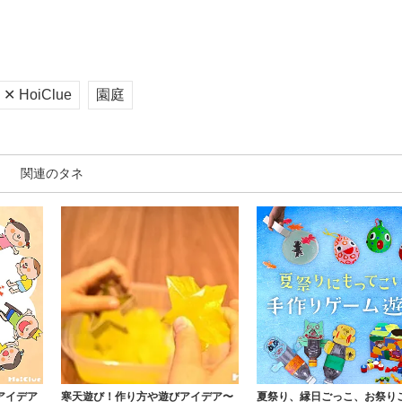
 HoiClue
園庭
関連のタネ
アイデア
寒天遊び！作り方や遊びアイデア〜
夏祭り、縁日ごっこ、お祭り