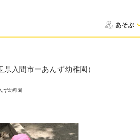
あそぶ
玉県入間市ーあんず幼稚園）
んず幼稚園