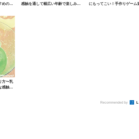
すめの安
感触を通して幅広い年齢で楽しみや
にもってこい！手作りゲーム
すい遊び〜
的当て・金魚すく...
り方〜乳
な感触遊
Recommended by