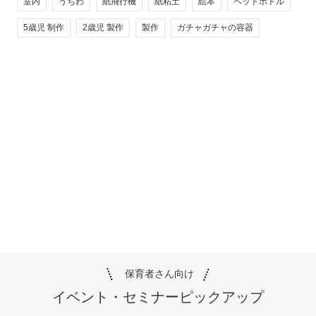
室内
うちわ
紙飛行機
紙粘土
絵本
ペットボトル
5歳児 制作
2歳児 製作
製作
ガチャガチャの容器
保育者さん向け
イベント・セミナー
ピックアップ