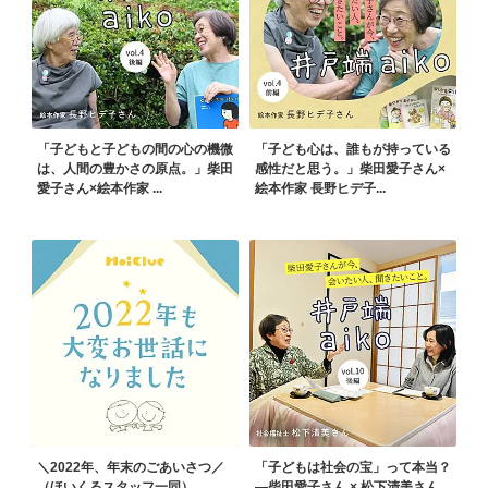
「子どもと子どもの間の心の機微
「子ども心は、誰もが持っている
は、人間の豊かさの原点。」柴田
感性だと思う。」柴田愛子さん×
愛子さん×絵本作家 ...
絵本作家 長野ヒデ子...
＼2022年、年末のごあいさつ／
「子どもは社会の宝」って本当？
（ほいくるスタッフ一同）
—柴田愛子さん × 松下清美さん