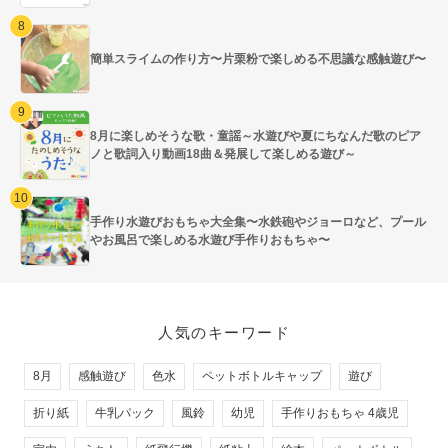
簡単スライムの作り方〜片栗粉で楽しめる不思議な感触遊び〜
8月に楽しめそうな歌・童謡～水遊びや夏にちなんだ歌のピア
ノと歌詞入り動画18曲＆発展して楽しめる遊び～
手作り水遊びおもちゃ大全集〜水鉄砲やジョーロなど、プール
やお風呂で楽しめる水遊び手作りおもちゃ〜
人気のキーワード
8月
感触遊び
色水
ペットボトルキャップ
遊び
折り紙
牛乳パック
風鈴
幼児
手作りおもちゃ 4歳児