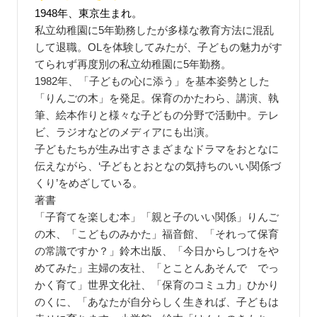
1948年、東京生まれ。
私立幼稚園に5年勤務したが多様な教育方法に混乱
して退職。OLを体験してみたが、子どもの魅力がす
てられず再度別の私立幼稚園に5年勤務。
1982年、「子どもの心に添う」を基本姿勢とした
「りんごの木」を発足。保育のかたわら、講演、執
筆、絵本作りと様々な子どもの分野で活動中。テレ
ビ、ラジオなどのメディアにも出演。
子どもたちが生み出すさまざまなドラマをおとなに
伝えながら、‘子どもとおとなの気持ちのいい関係づ
くり’をめざしている。
著書
「子育てを楽しむ本」「親と子のいい関係」りんご
の木、「こどものみかた」福音館、「それって保育
の常識ですか？」鈴木出版、「今日からしつけをや
めてみた」主婦の友社、「とことんあそんで でっ
かく育て」世界文化社、「保育のコミュ力」ひかり
のくに、「あなたが自分らしく生きれば、子どもは