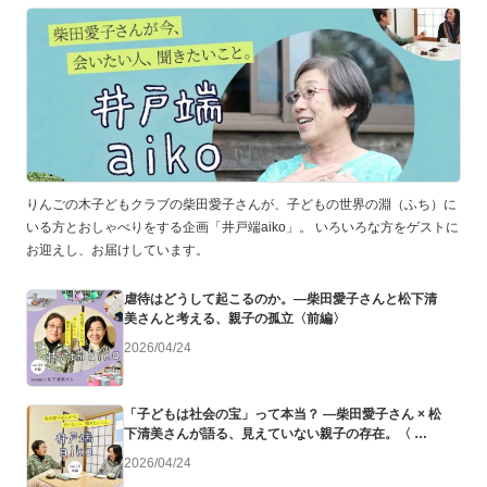
りんごの木子どもクラブの柴田愛子さんが、子どもの世界の淵（ふち）に
いる方とおしゃべりをする企画「井戸端aiko」。 いろいろな方をゲストに
お迎えし、お届けしています。
虐待はどうして起こるのか。—柴田愛子さんと松下清
美さんと考える、親子の孤立〈前編〉
2026/04/24
「子どもは社会の宝」って本当？ —柴田愛子さん × 松
下清美さんが語る、見えていない親子の存在。〈
2026/04/24