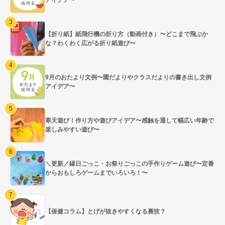
【折り紙】紙飛行機の折り方（動画付き）〜どこまで飛ぶか
な？わくわく広がる折り紙遊び〜
9月のおたより文例〜園だよりやクラスだよりの書き出し文例
アイデア〜
寒天遊び！作り方や遊びアイデア〜感触を通して幅広い年齢で
楽しみやすい遊び〜
＼更新／縁日ごっこ・お祭りごっこの手作りゲーム遊び〜定番
からおもしろゲームまでいろいろ！〜
【保健コラム】とげが抜きやすくなる裏技？