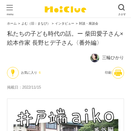
ホーム
よむ（旧：まなび）
インタビュー
対談・座談会
私たちの子ども時代の話。ー 柴田愛子さん×
絵本作家 長野ヒデ子さん〈番外編〉
三輪ひかり
お気に入り
6
印刷
掲載日：2022/11/15