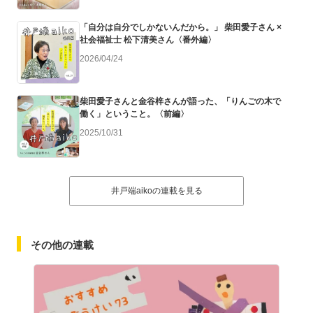
「自分は自分でしかないんだから。」 柴田愛子さん ×
社会福祉士 松下清美さん〈番外編〉
2026/04/24
柴田愛子さんと金谷梓さんが語った、「りんごの木で
働く」ということ。〈前編〉
2025/10/31
井戸端aikoの連載を見る
その他の連載