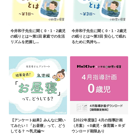
今井和子先生に聞く 0・1・2歳児
今井和子先生に聞く 0・1・2歳児
の眠りとは〜第1回 家庭での生活
の眠りとは〜第3回 安心して眠れ
リズムを把握し...
るために気持ち...
【アンケート結果】みんなに聞い
【2022年度版】4月の指導計画
てみたい！「お昼寝」って、どう
（月案）＜0歳児・保育園＞※ダ
してる？ 〜乳児編〜
ウンロード期限あり