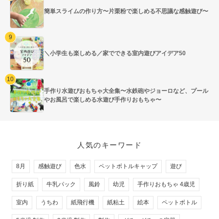
簡単スライムの作り方〜片栗粉で楽しめる不思議な感触遊び〜
＼小学生も楽しめる／家でできる室内遊びアイデア50
手作り水遊びおもちゃ大全集〜水鉄砲やジョーロなど、プール
やお風呂で楽しめる水遊び手作りおもちゃ〜
人気のキーワード
8月
感触遊び
色水
ペットボトルキャップ
遊び
折り紙
牛乳パック
風鈴
幼児
手作りおもちゃ 4歳児
室内
うちわ
紙飛行機
紙粘土
絵本
ペットボトル