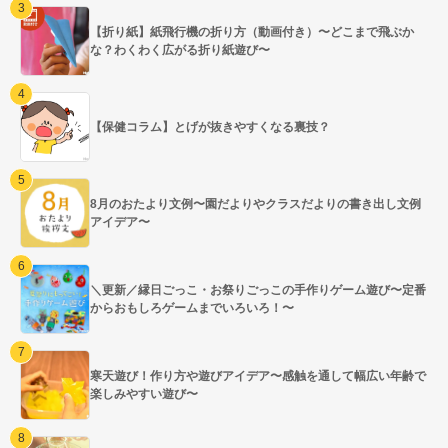
【折り紙】紙飛行機の折り方（動画付き）〜どこまで飛ぶか
な？わくわく広がる折り紙遊び〜
【保健コラム】とげが抜きやすくなる裏技？
8月のおたより文例〜園だよりやクラスだよりの書き出し文例
アイデア〜
＼更新／縁日ごっこ・お祭りごっこの手作りゲーム遊び〜定番
からおもしろゲームまでいろいろ！〜
寒天遊び！作り方や遊びアイデア〜感触を通して幅広い年齢で
楽しみやすい遊び〜