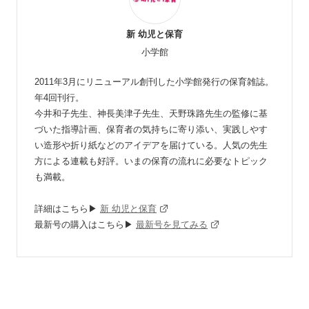
新 幼児と保育
小学館
2011年3月にリニューアル創刊した小学館発行の保育雑誌。
年4回刊行。
今井和子先生、神長美津子先生、天野珠路先生の監修に基
づいた指導計画、保育者の気持ちに寄り添い、実践しやす
い造形や折り紙などのアイデアを届けている。人気の先生
方による連載も好評。いまの保育の流れに必要なトピック
も満載。
詳細はこちら▶
新 幼児と保育
最新号の購入はこちら▶
最新号を見てみる