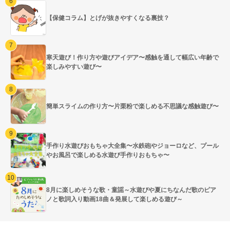
【保健コラム】とげが抜きやすくなる裏技？
寒天遊び！作り方や遊びアイデア〜感触を通して幅広い年齢で
楽しみやすい遊び〜
簡単スライムの作り方〜片栗粉で楽しめる不思議な感触遊び〜
手作り水遊びおもちゃ大全集〜水鉄砲やジョーロなど、プール
やお風呂で楽しめる水遊び手作りおもちゃ〜
8月に楽しめそうな歌・童謡～水遊びや夏にちなんだ歌のピア
ノと歌詞入り動画18曲＆発展して楽しめる遊び～