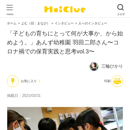
ホーム
よむ（旧：まなび）
インタビュー
人へのインタビュー
「子どもの育ちにとって何が大事か、から始
めよう。」あんず幼稚園 羽田二郎さん〜コ
ロナ禍での保育実践と思考vol.3〜
三輪ひかり
お気に入り
2
印刷
掲載日：2021/03/31